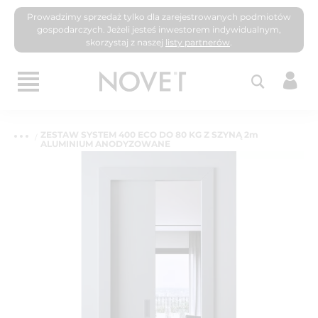
Prowadzimy sprzedaż tylko dla zarejestrowanych podmiotów
gospodarczych. Jeżeli jesteś inwestorem indywidualnym,
skorzystaj z naszej
listy partnerów
.
ZESTAW SYSTEM 400 ECO DO 80 KG Z SZYNĄ 2m
ALUMINIUM ANODYZOWANE