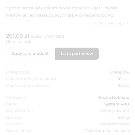
System przesuwny z aluminiową szyną o długości dwóch
metrów do jednoskrzydłowych drzwi o wadze do 80 kg.
Zobacz pełny opis
201,09 zł
brutto (z VAT 23%)
Cena za:
szt.
Zapytaj o produkt
Lista partnerów
Dostępność:
Dostępny
Opakowanie jednostkowe:
10 szt.
Opakowanie zbiorcze:
10 szt.
Producent:
Krona Koblenz
Seria:
System 400
Wykończenie:
Anodyzowane
Nośność:
80 kg
Do drzwi:
Wewnętrznych
Rodzaj drzwi:
Do drzwi przesuwnych