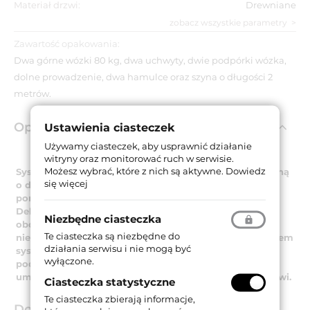
Materiał drzwi:
Drewniane
zobacz wszystkie parametry
Zawartość opakowania:
Dwa górne wózki 80 kg, dwa uchwyty, dwie podpórki wózka,
dolne prowadzenie, dwa hamulce oraz szyna o długości 2
metrów.
Opis produktu
Ustawienia ciasteczek
Używamy ciasteczek, aby usprawnić działanie
witryny oraz monitorować ruch w serwisie.
Możesz wybrać, które z nich są aktywne.
Dowiedz
System przesuwny dostarczany wraz z aluminiową szyną
się więcej
o długości 2000 mm oraz nylonowymi wózkami,
poruszającymi się na kółkach w powłoce
Delrin. Charakteryzują się one wytrzymałością na
Niezbędne ciasteczka
obciążenia dynamiczne, odpornością na ścieranie oraz
Te ciasteczka są niezbędne do
niewielkim współczynnikiem tarcia. Kolejnym elementem
działania serwisu i nie mogą być
systemu jest regulowany hamulec. Poszczególne
wyłączone.
podzespoły składające się na prowadzenie systemu
umieszczane są wyłącznie w górnej części skrzydła drzwi.
Ciasteczka statystyczne
Te ciasteczka zbierają informacje,
Dobór