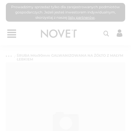
Prowadzimy sprzedaż tylko dla zarejestrowanych podmiotów
gospodarczych. Jeżeli jesteś inwestorem indywidualnym,
skorzystaj z naszej
listy partnerów
.
ŚRUBA M4x90mm GALWANIZOWANA NA ŻÓŁTO Z MAŁYM
ŁEBKIEM