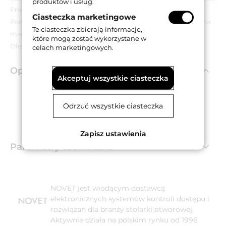
produktów i usług.
Produkt wyprzedażowy.
Ciasteczka marketingowe
Podana cena dotyczy wyłącznie towarów znajdujących się na
Te ciasteczka zbierają informacje,
magazynie.
które mogą zostać wykorzystane w
Oferta obowiązuje do wyczerpania zapasów.
celach marketingowych.
Opis produktu
Akceptuj wszystkie ciasteczka
Śruba M4x90 mm z małym łebkiem.
Odrzuć wszystkie ciasteczka
Dedykowana do klamek marki Linea Cali.
Wykonana ze stali i dostępna w wykończeniu
galwanizowanym na żółto.
Zapisz ustawienia
Parametry techniczne
NOVET jest wiodącym dostawcą
elektronicznych systemów kontroli dostępu i
rozwiązań dla branży stolarki otworowej.
Aktywnie działa na polskim rynku od 1996