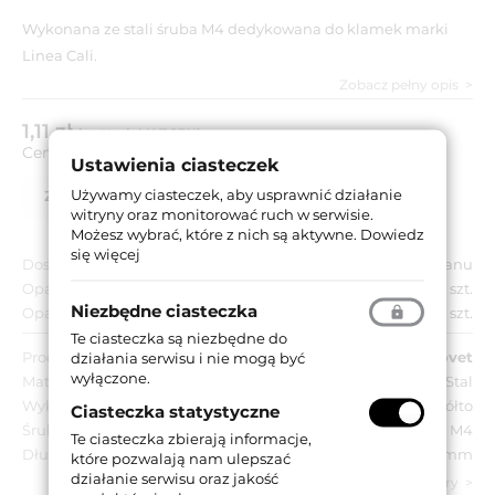
Wykonana ze stali śruba M4 dedykowana do klamek marki
Linea Cali.
Zobacz pełny opis
1,11 zł
brutto (z VAT 23%)
Cena za:
szt.
Ustawienia ciasteczek
Używamy ciasteczek, aby usprawnić działanie
Zapytaj o produkt
Lista partnerów
witryny oraz monitorować ruch w serwisie.
Możesz wybrać, które z nich są aktywne.
Dowiedz
się więcej
Dostępność:
Do wyczerpania stanu
Opakowanie jednostkowe:
100 szt.
Niezbędne ciasteczka
Opakowanie zbiorcze:
100 szt.
Te ciasteczka są niezbędne do
Producent:
Novet
działania serwisu i nie mogą być
wyłączone.
Materiał:
Stal
Wykończenie:
Galwanizowane na żółto
Ciasteczka statystyczne
Śruba:
M4
Te ciasteczka zbierają informacje,
Długość:
90 mm
które pozwalają nam ulepszać
działanie serwisu oraz jakość
zobacz wszystkie parametry