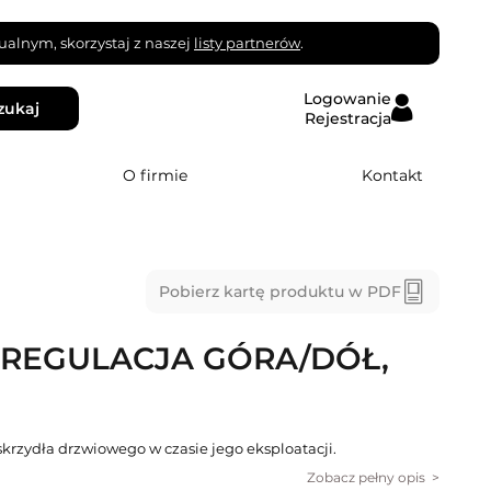
alnym, skorzystaj z naszej
listy partnerów
.
Logowanie
zukaj
Rejestracja
O firmie
Kontakt
Pobierz kartę produktu w PDF
 REGULACJA GÓRA/DÓŁ,
skrzydła drzwiowego w czasie jego eksploatacji.
Zobacz pełny opis