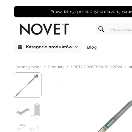
Prowadzimy sprzedaż tylko dla zarejestro
Kategorie produktów
Blog
Strona główna
>
Produkty
>
PRĘTY PROSTUJĄCE DRZWI
>
P