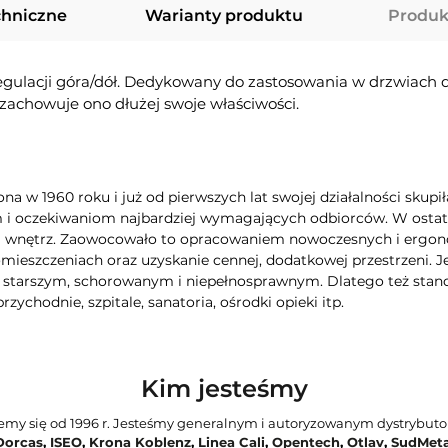
chniczne
Warianty produktu
Produk
regulacji góra/dół. Dedykowany do zastosowania w drzwiach
 zachowuje ono dłużej swoje właściwości.
na w 1960 roku i już od pierwszych lat swojej działalności skupi
i oczekiwaniom najbardziej wymagających odbiorców. W ostatn
mi wnętrz. Zaowocowało to opracowaniem nowoczesnych i ergo
mieszczeniach oraz uzyskanie cennej, dodatkowej przestrzeni. 
 starszym, schorowanym i niepełnosprawnym. Dlatego też stano
rzychodnie, szpitale, sanatoria, ośrodki opieki itp.
Kim jesteśmy
jemy się od 1996 r. Jesteśmy generalnym i autoryzowanym dystrybut
Dorcas
,
ISEO
,
Krona Koblenz
,
Linea Cali
,
Opentech
,
Otlav
,
SudMeta