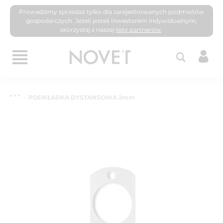
Prowadzimy sprzedaż tylko dla zarejestrowanych podmiotów
gospodarczych. Jeżeli jesteś inwestorem indywidualnym,
skorzystaj z naszej
listy partnerów
.
PODKŁADKA DYSTANSOWA 2mm