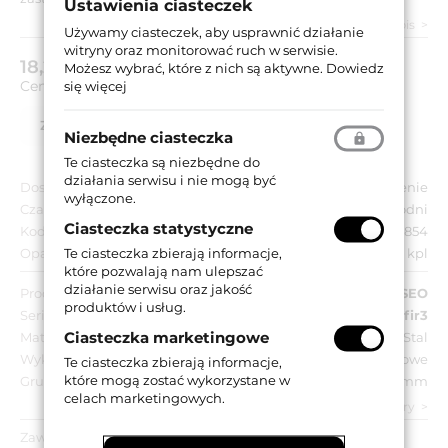
Ustawienia ciasteczek
Zobacz pełny opis
Używamy ciasteczek, aby usprawnić działanie
witryny oraz monitorować ruch w serwisie.
18,22 zł
Możesz wybrać, które z nich są aktywne.
Dowiedz
brutto (z VAT 23%)
Cena za:
kpl
się więcej
Zapytaj o produkt
Lista partnerów
Niezbędne ciasteczka
Te ciasteczka są niezbędne do
działania serwisu i nie mogą być
Dostępność:
Na zamówienie
wyłączone.
Czas dostawy:
Do 8 tygodni
Ciasteczka statystyczne
Kod EAN:
8020614253854
Te ciasteczka zbierają informacje,
Opakowanie zbiorcze:
10 kpl
które pozwalają nam ulepszać
działanie serwisu oraz jakość
Producent:
ISEO
produktów i usług.
Seria:
Dinfir3
Ciasteczka marketingowe
Materiał:
Stal
Wykończenie:
Matowe
Te ciasteczka zbierają informacje,
które mogą zostać wykorzystane w
Grubość:
2 mm
celach marketingowych.
zobacz wszystkie parametry
Zawartość opakowania: