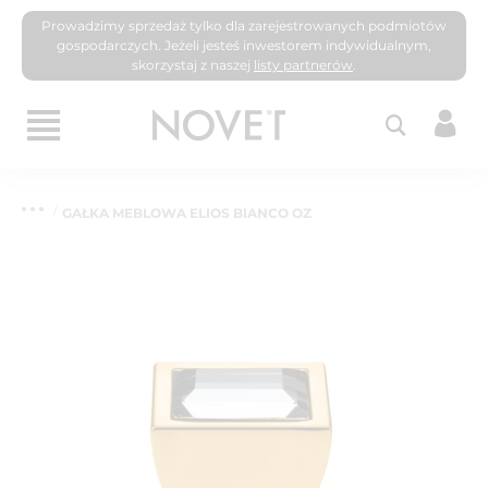
Prowadzimy sprzedaż tylko dla zarejestrowanych podmiotów
gospodarczych. Jeżeli jesteś inwestorem indywidualnym,
skorzystaj z naszej
listy partnerów
.
GAŁKA MEBLOWA ELIOS BIANCO OZ