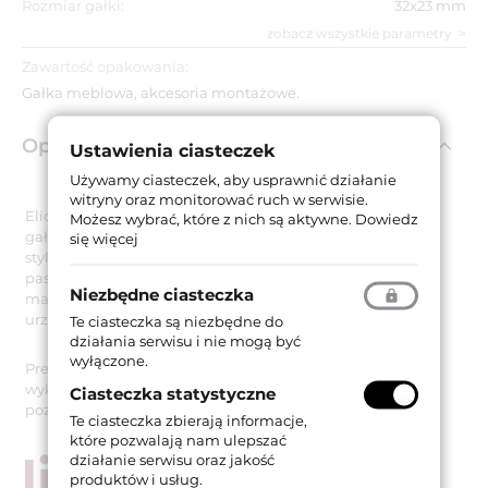
Rozmiar gałki:
32x23 mm
zobacz wszystkie parametry
Zawartość opakowania:
Gałka meblowa, akcesoria montażowe.
Opis produktu
Ustawienia ciasteczek
Używamy ciasteczek, aby usprawnić działanie
witryny oraz monitorować ruch w serwisie.
Elios Bianco to nowoczesna, a zarazem bardzo elegancka
Możesz wybrać, które z nich są aktywne.
Dowiedz
gałka meblowa o wymiarach 32x23 mm. Minimalistyczna
się więcej
stylistyka sprawia, że prezentowany model znakomicie
pasuje do drzwi meblowych, wykonanych z różnych
Niezbędne ciasteczka
materiałów oraz komponuje się z wystrojem pomieszczeń,
urządzonych z dbałością o najdrobniejsze detale.
Te ciasteczka są niezbędne do
działania serwisu i nie mogą być
wyłączone.
Prezentowana gałka meblowa Elios Bianco została
wykonana z mosiądzu i występuje w wykończeniu
Ciasteczka statystyczne
pozłacanym.
Te ciasteczka zbierają informacje,
które pozwalają nam ulepszać
działanie serwisu oraz jakość
produktów i usług.