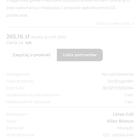
Jest wykonana z mosiądzu i posiada wykończenie OZ -
pozłacane.
Zobacz pełny opis
265,16 zł
brutto (z VAT 23%)
Cena za:
szt.
Zapytaj o produkt
Lista partnerów
Dostępność:
Na zamówienie
Czas dostawy:
Do 8 tygodni
Kod EAN:
8032731556084
Opakowanie jednostkowe:
1 szt.
Opakowanie zbiorcze:
1 szt.
Producent:
Linea Cali
Seria:
Elios Bianco
Materiał:
Mosiądz
Wykończenie:
OZ - pozłacane