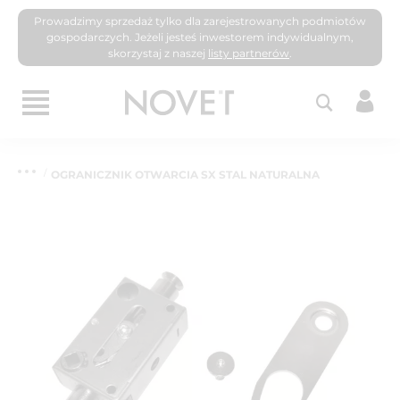
Prowadzimy sprzedaż tylko dla zarejestrowanych podmiotów
gospodarczych. Jeżeli jesteś inwestorem indywidualnym,
skorzystaj z naszej
listy partnerów
.
OGRANICZNIK OTWARCIA SX STAL NATURALNA