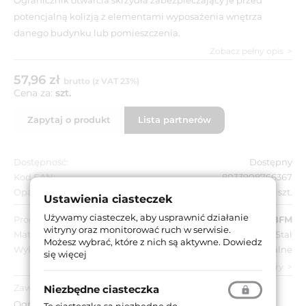
potencjalną kolizją z elementami wyposażenia wnętrza
danego budynku lub pomieszczenia.
Zobacz pełny opis
57,96 zł
brutto (z VAT 23%)
Cena za:
szt.
Zapytaj o produkt
Lista partnerów
Dostępność:
Dostępny
Kod EAN:
8033908766367
Opakowanie zbiorcze:
10 szt.
Ustawienia ciasteczek
Używamy ciasteczek, aby usprawnić działanie
Producent:
IBFM
witryny oraz monitorować ruch w serwisie.
Materiał:
Stal
Możesz wybrać, które z nich są aktywne.
Dowiedz
Wykończenie:
Naturalne
się więcej
zobacz wszystkie parametry
Zawartość opakowania:
Niezbędne ciasteczka
Ogranicznik otwarcia.
Te ciasteczka są niezbędne do