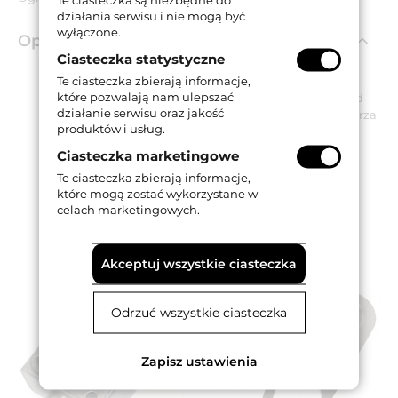
działania serwisu i nie mogą być
wyłączone.
Opis produktu
Ciasteczka statystyczne
Te ciasteczka zbierają informacje,
które pozwalają nam ulepszać
Ogranicznik otwarcia zabezpieczający skrzydło przed
działanie serwisu oraz jakość
potencjalną kolizją z elementami wyposażenia wnętrza
produktów i usług.
danego budynku / pomieszczenia.
Wykonany ze stali i dostępny w wykończeniu
Ciasteczka marketingowe
naturalnym.
Te ciasteczka zbierają informacje,
Produkowany w nowoczesnych zakładach
które mogą zostać wykorzystane w
zlokalizowanych na terenie UE.
celach marketingowych.
Akceptuj wszystkie ciasteczka
Odrzuć wszystkie ciasteczka
Zapisz ustawienia