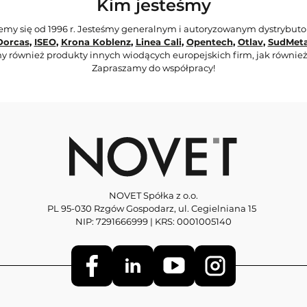
Kim jesteśmy
jemy się od 1996 r. Jesteśmy generalnym i autoryzowanym dystrybut
Dorcas
,
ISEO
,
Krona Koblenz
,
Linea Cali
,
Opentech
,
Otlav
,
SudMeta
y również produkty innych wiodących europejskich firm, jak również
Zapraszamy do współpracy!
NOVET Spółka z o.o.
PL 95-030 Rzgów Gospodarz, ul. Cegielniana 15
NIP: 7291666999 | KRS: 0001005140