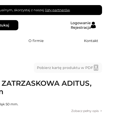
alnym, skorzystaj z naszej
listy partnerów
.
Logowanie
zukaj
Rejestracja
O firmie
Kontakt
Pobierz kartę produktu w PDF
 ZATRZASKOWA ADITUS,
m
ąłąk 50 mm.
Zobacz pełny opis