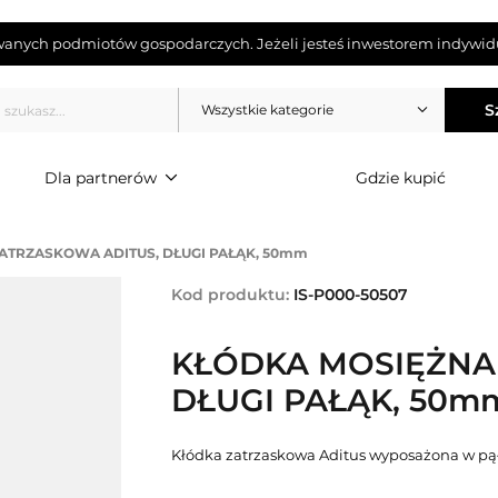
wanych podmiotów gospodarczych. Jeżeli jesteś inwestorem indywidu
S
Wszystkie kategorie
Dla partnerów
Gdzie kupić
ATRZASKOWA ADITUS, DŁUGI PAŁĄK, 50mm
Kod produktu:
IS-P000-50507
KŁÓDKA MOSIĘŻNA
DŁUGI PAŁĄK, 50m
Kłódka zatrzaskowa Aditus wyposażona w p