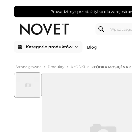
Prowadzimy sprzedaż tylko dla zarejestro
Kategorie produktów
Blog
Strona główna
>
Produkty
>
KŁÓDKI
>
KŁÓDKA MOSIĘŻNA Z