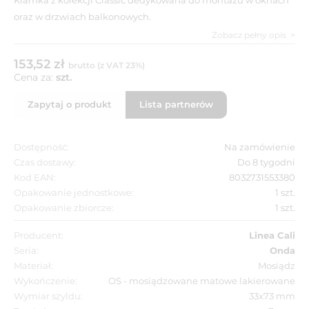
oraz w drzwiach balkonowych.
Zobacz pełny opis
153,52 zł
brutto (z VAT 23%)
Cena za:
szt.
Zapytaj o produkt
Lista partnerów
Dostępność:
Na zamówienie
Czas dostawy:
Do 8 tygodni
Kod EAN:
8032731553380
Opakowanie jednostkowe:
1 szt.
Opakowanie zbiorcze:
1 szt.
Producent:
Linea Cali
Seria:
Onda
Materiał:
Mosiądz
Wykończenie:
OS - mosiądzowane matowe lakierowane
Wymiar szyldu:
33x73 mm