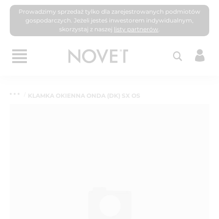
Prowadzimy sprzedaż tylko dla zarejestrowanych podmiotów
gospodarczych. Jeżeli jesteś inwestorem indywidualnym,
skorzystaj z naszej
listy partnerów
.
KLAMKA OKIENNA ONDA (DK) SX OS