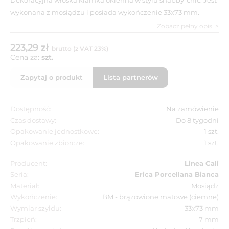
wykonana z mosiądzu i posiada wykończenie 33x73 mm.
Zobacz pełny opis
223,29 zł
brutto (z VAT 23%)
Cena za:
szt.
Zapytaj o produkt
Lista partnerów
Dostępność:
Na zamówienie
Czas dostawy:
Do 8 tygodni
Opakowanie jednostkowe:
1 szt.
Opakowanie zbiorcze:
1 szt.
Producent:
Linea Cali
Seria:
Erica Porcellana Bianca
Materiał:
Mosiądz
Wykończenie:
BM - brązowione matowe (ciemne)
Wymiar szyldu:
33x73 mm
Trzpień:
7 mm