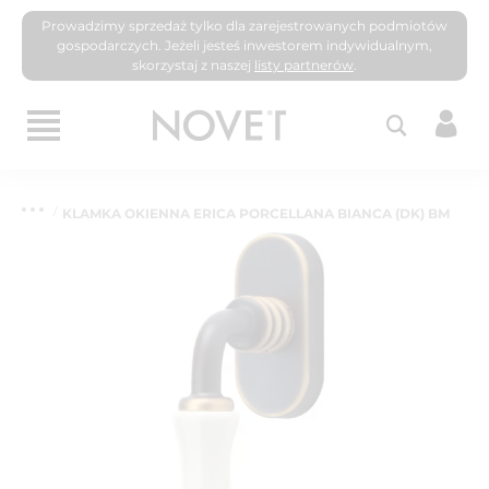
Prowadzimy sprzedaż tylko dla zarejestrowanych podmiotów
gospodarczych. Jeżeli jesteś inwestorem indywidualnym,
skorzystaj z naszej
listy partnerów
.
KLAMKA OKIENNA ERICA PORCELLANA BIANCA (DK) BM