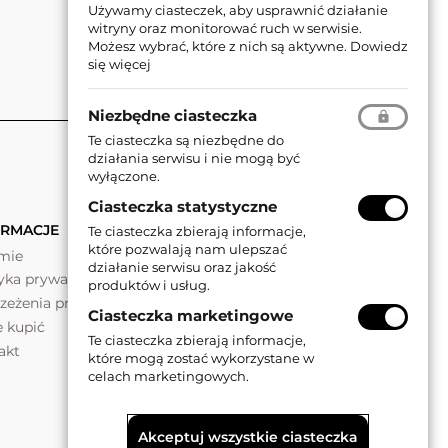
Używamy ciasteczek, aby usprawnić działanie
witryny oraz monitorować ruch w serwisie.
Możesz wybrać, które z nich są aktywne.
Dowiedz
się więcej
Niezbędne ciasteczka
Te ciasteczka są niezbędne do
działania serwisu i nie mogą być
wyłączone.
Ciasteczka statystyczne
ORMACJE
Te ciasteczka zbierają informacje,
które pozwalają nam ulepszać
rmie
działanie serwisu oraz jakość
tyka prywatności
produktów i usług.
rzeżenia prawne
Ciasteczka marketingowe
e kupić
Te ciasteczka zbierają informacje,
akt
które mogą zostać wykorzystane w
celach marketingowych.
Akceptuj wszystkie ciasteczka