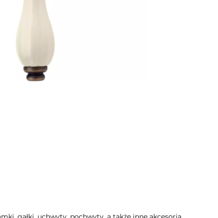
mki, gałki, uchwyty, pochwyty, a także inne akcesoria