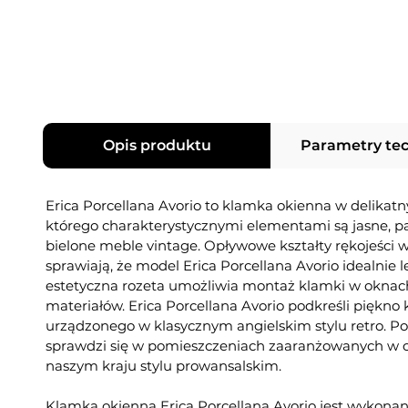
Opis produktu
Parametry te
Erica Porcellana Avorio to klamka okienna w delikatn
którego charakterystycznymi elementami są jasne, p
bielone meble vintage. Opływowe kształty rękojeści 
sprawiają, że model Erica Porcellana Avorio idealnie le
estetyczna rozeta umożliwia montaż klamki w okna
materiałów. Erica Porcellana Avorio podkreśli piękno
urządzonego w klasycznym angielskim stylu retro. P
sprawdzi się w pomieszczeniach zaaranżowanych w 
naszym kraju stylu prowansalskim.
Klamka okienna Erica Porcellana Avorio jest wykonan