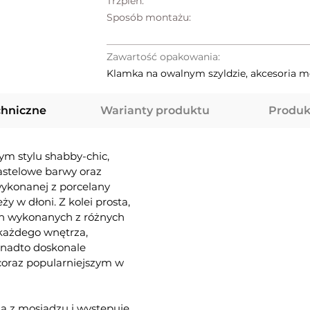
Trzpień:
Sposób montażu:
Zawartość opakowania:
Klamka na owalnym szyldzie, akcesoria 
chniczne
Warianty produktu
Produk
ym stylu shabby-chic,
astelowe barwy oraz
wykonanej z porcelany
ży w dłoni. Z kolei prosta,
ch wykonanych z różnych
 każdego wnętrza,
onadto doskonale
coraz popularniejszym w
a z mosiądzu i występuje