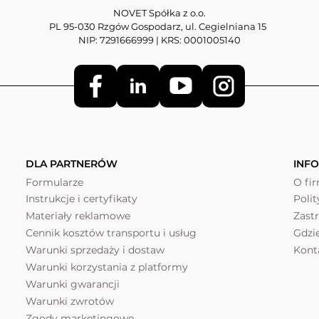
NOVET Spółka z o.o.
PL 95-030 Rzgów Gospodarz, ul. Cegielniana 15
NIP: 7291666999 | KRS: 0001005140
DLA PARTNERÓW
INF
Formularze
O fi
Instrukcje i certyfikaty
Poli
Materiały reklamowe
Zast
Cennik kosztów transportu i usług
Gdzi
Warunki sprzedaży i dostaw
Kont
Warunki korzystania z platformy
Warunki gwarancji
Warunki zwrotów
Zgody marketingowe