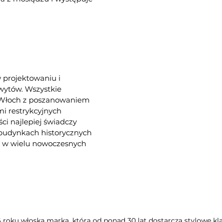
w projektowaniu i
hwytów. Wszystkie
e Włoch z poszanowaniem
i restrykcyjnych
ści najlepiej świadczy
 budynkach historycznych
az w wielu nowoczesnych
6 roku włoska marka, która od ponad 30 lat dostarcza stylowe kla