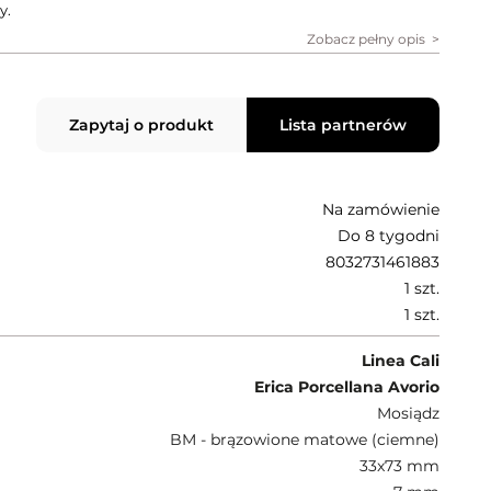
y.
Zobacz pełny opis
Zapytaj o produkt
Lista partnerów
Na zamówienie
Do 8 tygodni
8032731461883
1 szt.
1 szt.
Linea Cali
Erica Porcellana Avorio
Mosiądz
BM - brązowione matowe (ciemne)
33x73 mm