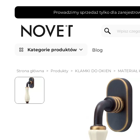
Prowadzimy sprzedaż tylko dla zarejestro
Kategorie produktów
Blog
Strona główna
>
Produkty
>
KLAMKI DO OKIEN
>
MATERIAŁ 