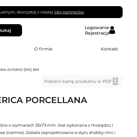
alnym, skorzystaj z naszej
listy partnerów
.
Logowanie
zukaj
Rejestracja
O firmie
Kontakt
NA AVORIO (DK) BM
Pobierz kartę produktu w PDF
ERICA PORCELLANA
zie o wymiarach 33x73 mm. Jest wykonana z mosiądzu i
 (ciemne). Została zaprojektowana w stylu shabby-chic i