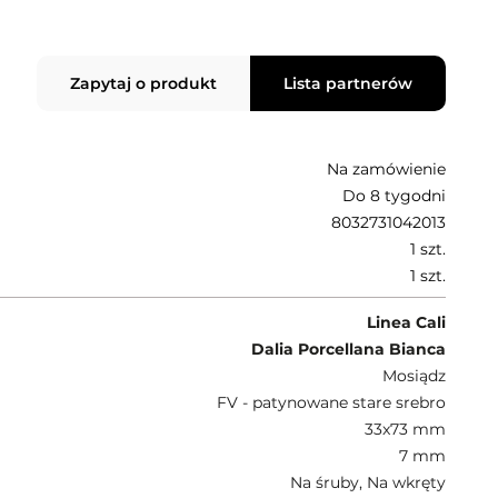
Zapytaj o produkt
Lista partnerów
Na zamówienie
Do 8 tygodni
8032731042013
1 szt.
1 szt.
Linea Cali
Dalia Porcellana Bianca
Mosiądz
FV - patynowane stare srebro
33x73 mm
7 mm
Na śruby, Na wkręty