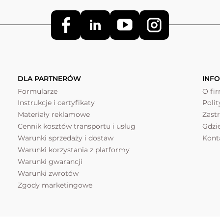
DLA PARTNERÓW
INF
Formularze
O fi
Instrukcje i certyfikaty
Poli
Materiały reklamowe
Zast
Cennik kosztów transportu i usług
Gdzi
Warunki sprzedaży i dostaw
Kont
Warunki korzystania z platformy
Warunki gwarancji
Warunki zwrotów
Zgody marketingowe