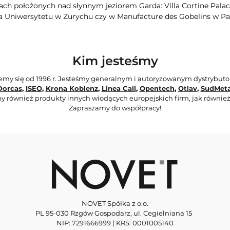
ch położonych nad słynnym jeziorem Garda: Villa Cortine Palac
a Uniwersytetu w Zurychu czy w Manufacture des Gobelins w Pa
Kim jesteśmy
jemy się od 1996 r. Jesteśmy generalnym i autoryzowanym dystrybut
Dorcas
,
ISEO
,
Krona Koblenz
,
Linea Cali
,
Opentech
,
Otlav
,
SudMeta
y również produkty innych wiodących europejskich firm, jak również
Zapraszamy do współpracy!
NOVET Spółka z o.o.
PL 95-030 Rzgów Gospodarz, ul. Cegielniana 15
NIP: 7291666999 | KRS: 0001005140