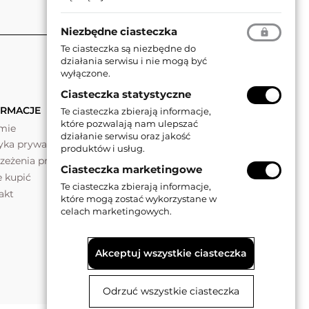
Niezbędne ciasteczka
Te ciasteczka są niezbędne do
działania serwisu i nie mogą być
wyłączone.
Ciasteczka statystyczne
ORMACJE
Te ciasteczka zbierają informacje,
które pozwalają nam ulepszać
rmie
działanie serwisu oraz jakość
tyka prywatności
produktów i usług.
rzeżenia prawne
Ciasteczka marketingowe
e kupić
Te ciasteczka zbierają informacje,
akt
które mogą zostać wykorzystane w
celach marketingowych.
Akceptuj wszystkie ciasteczka
Odrzuć wszystkie ciasteczka