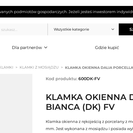
wanych podmiotów gospodarczych. Jeżeli jesteś inwestorem indywidu
S
Wszystkie kategorie
Dla partnerów
Gdzie kupić
KLAMKI
>
KLAMKI Z MOSIĄDZU
>
KLAMKA OKIENNA DALIA PORCELLA
Kod produktu:
600DK-FV
KLAMKA OKIENNA 
BIANCA (DK) FV
Klamka okienna z rękojeścią z porcelany z
mm. Jest wykonana z mosiądzu i posiada wyk