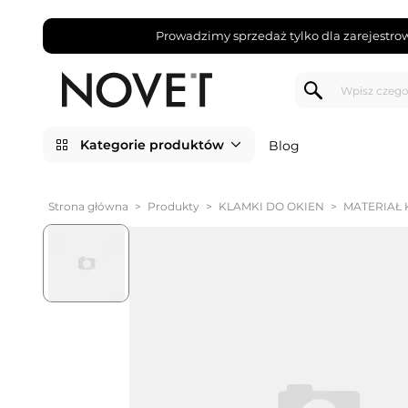
Prowadzimy sprzedaż tylko dla zarejestro
Kategorie produktów
Blog
Strona główna
>
Produkty
>
KLAMKI DO OKIEN
>
MATERIAŁ 