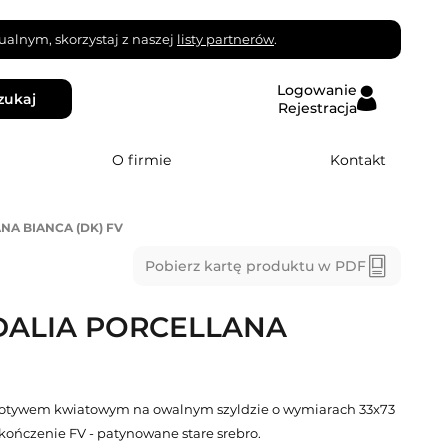
alnym, skorzystaj z naszej
listy partnerów
.
Logowanie
zukaj
Rejestracja
O firmie
Kontakt
NA BIANCA (DK) FV
Pobierz kartę produktu w PDF
DALIA PORCELLANA
 motywem kwiatowym na owalnym szyldzie o wymiarach 33x73
ończenie FV - patynowane stare srebro.