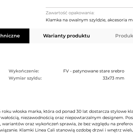
Zawartość opakowania:
Klamka na owalnym szyldzie, akcesoria 
chniczne
Warianty produktu
Produk
Wykończenie:
FV - patynowane stare srebro
Wymiar szyldu:
33x73 mm
6 roku włoska marka, która od ponad 30 lat dostarcza stylowe kla
rwałością, niezawodnością oraz niepowtarzalnym designem. Poszc
wariantów oraz wykończeń sprawia, że bez względu na preferow
iązanie. Klamki Linea Cali stanowią ozdobę drzwi i wnętrz wie