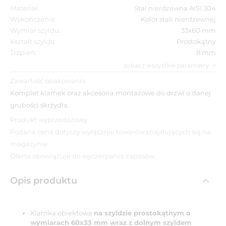
Materiał:
Stal nierdzewna AISI 304
Wykończenie:
Kolor stali nierdzewnej
Wymiar szyldu:
33x60 mm
Kształt szyldu:
Prostokątny
Trzpień:
8 mm
zobacz wszystkie parametry
Zawartość opakowania:
Komplet klamek oraz akcesoria montażowe do drzwi o danej
grubości skrzydła.
Produkt wyprzedażowy.
Podana cena dotyczy wyłącznie towarów znajdujących się na
magazynie.
Oferta obowiązuje do wyczerpania zapasów.
Opis produktu
Klamka obiektowa
na szyldzie prostokątnym o
wymiarach 60x33 mm wraz z dolnym szyldem