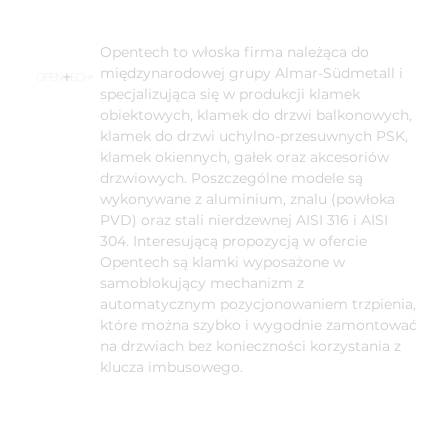
Opentech to włoska firma należąca do
międzynarodowej grupy Almar-Südmetall i
specjalizująca się w produkcji klamek
obiektowych, klamek do drzwi balkonowych,
klamek do drzwi uchylno-przesuwnych PSK,
klamek okiennych, gałek oraz akcesoriów
drzwiowych. Poszczególne modele są
wykonywane z aluminium, znalu (powłoka
PVD) oraz stali nierdzewnej AISI 316 i AISI
304. Interesującą propozycją w ofercie
Opentech są klamki wyposażone w
samoblokujący mechanizm z
automatycznym pozycjonowaniem trzpienia,
które można szybko i wygodnie zamontować
na drzwiach bez konieczności korzystania z
klucza imbusowego.