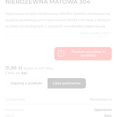
NIERDZEWNA MATOWA 304
Wykonana ze stali nierdzewnej AISI304 klamka obiektowa na
szyldzie prostokątnym o wymiarach 60x33 mm wraz z dolnym
szyldem prostokątnym z otworem na wkładkę bębenkową.
Zobacz pełny opis
Produkt wycofany ze
sprzedaży.
31,98 zł
brutto (z VAT 23%)
Cena za:
kpl
Zapytaj o produkt
Lista partnerów
Dostępność:
Niedostępny
Producent:
Opentech
Seria:
Salo