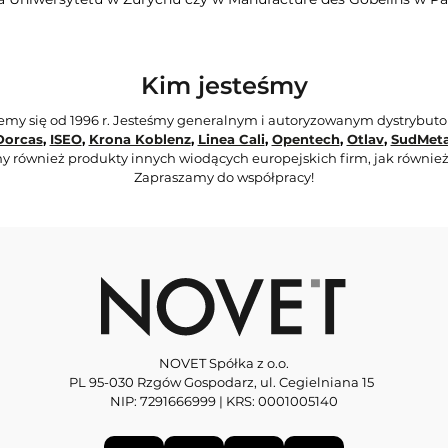
Kim jesteśmy
jemy się od 1996 r. Jesteśmy generalnym i autoryzowanym dystrybut
Dorcas
,
ISEO
,
Krona Koblenz
,
Linea Cali
,
Opentech
,
Otlav
,
SudMeta
y również produkty innych wiodących europejskich firm, jak również
Zapraszamy do współpracy!
NOVET Spółka z o.o.
PL 95-030 Rzgów Gospodarz, ul. Cegielniana 15
NIP: 7291666999 | KRS: 0001005140