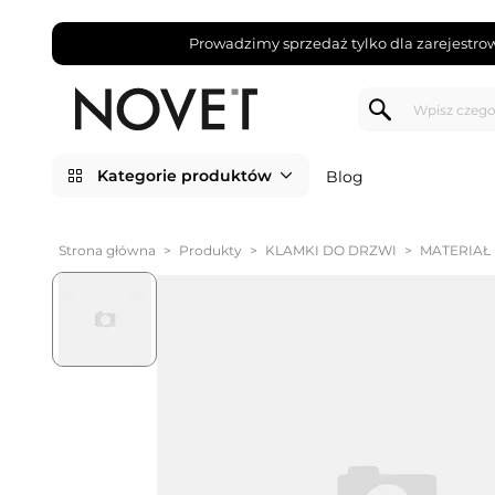
Prowadzimy sprzedaż tylko dla zarejestro
Kategorie produktów
Blog
Strona główna
>
Produkty
>
KLAMKI DO DRZWI
>
MATERIAŁ