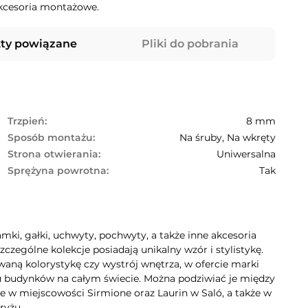
akcesoria montażowe.
ty powiązane
Pliki do pobrania
Trzpień:
8 mm
Sposób montażu:
Na śruby, Na wkręty
Strona otwierania:
Uniwersalna
Sprężyna powrotna:
Tak
mki, gałki, uchwyty, pochwyty, a także inne akcesoria
zególne kolekcje posiadają unikalny wzór i stylistykę.
aną kolorystykę czy wystrój wnętrza, w ofercie marki
lu budynków na całym świecie. Można podziwiać je między
e w miejscowości Sirmione oraz Laurin w Saló, a także w
ryżu.