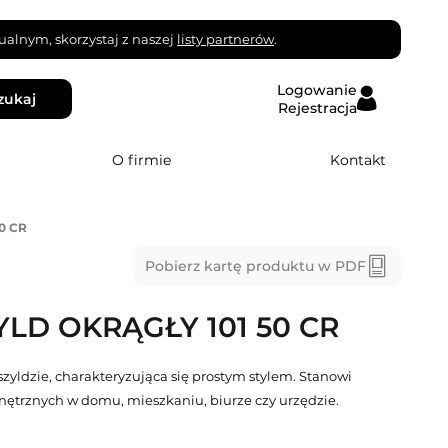
alnym, skorzystaj z naszej
listy partnerów
.
Logowanie
zukaj
Rejestracja
O firmie
Kontakt
0 CR
Pobierz kartę produktu w PDF
LD OKRĄGŁY 101 50 CR
yldzie, charakteryzująca się prostym stylem. Stanowi
ętrznych w domu, mieszkaniu, biurze czy urzędzie.