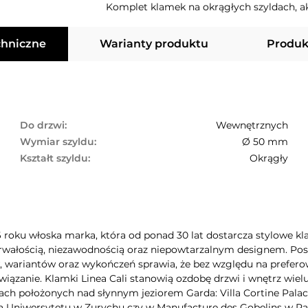
Komplet klamek na okrągłych szyldach, 
chniczne
Warianty produktu
Produk
Do drzwi:
Wewnętrznych
Wymiar szyldu:
Ø 50 mm
Kształt szyldu:
Okrągły
6 roku włoska marka, która od ponad 30 lat dostarcza stylowe kla
rwałością, niezawodnością oraz niepowtarzalnym designem. Poszc
wariantów oraz wykończeń sprawia, że bez względu na preferow
iązanie. Klamki Linea Cali stanowią ozdobę drzwi i wnętrz wie
ch położonych nad słynnym jeziorem Garda: Villa Cortine Palac
a Uniwersytetu w Zurychu czy w Manufacture des Gobelins w Pa