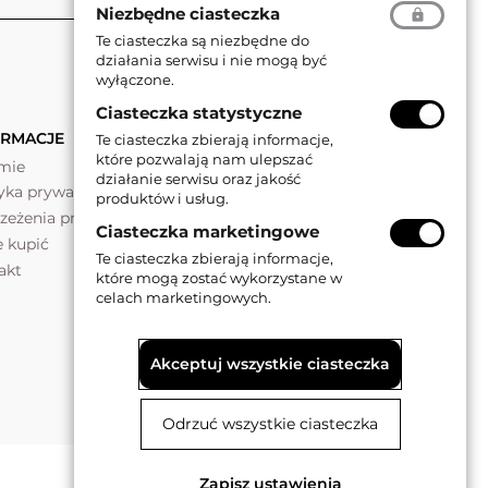
Niezbędne ciasteczka
Te ciasteczka są niezbędne do
działania serwisu i nie mogą być
wyłączone.
Ciasteczka statystyczne
ORMACJE
Te ciasteczka zbierają informacje,
które pozwalają nam ulepszać
rmie
działanie serwisu oraz jakość
tyka prywatności
produktów i usług.
rzeżenia prawne
Ciasteczka marketingowe
e kupić
Te ciasteczka zbierają informacje,
akt
które mogą zostać wykorzystane w
celach marketingowych.
Akceptuj wszystkie ciasteczka
Odrzuć wszystkie ciasteczka
Zapisz ustawienia