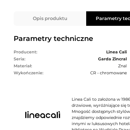
Opis produktu
Parametry te
Parametry techniczne
Producent:
Linea Cali
Seria:
Garda Zincral
Materiał:
Znal
Wykończenie:
CR - chromowane
Linea Cali to założona w 198
drzwiowe, wyróżniające się t
Mnogość dostępnych stylów, 
znajdziemy odpowiednie rozw
innymi w luksusowych hotela
bibliotece na Wydziale Praw