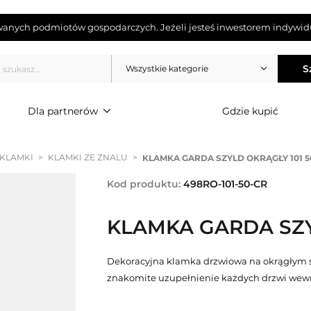
wanych podmiotów gospodarczych. Jeżeli jesteś inwestorem indywidu
S
Wszystkie kategorie
Dla partnerów
Gdzie kupić
 KLAMKI
>
KLAMKI ZE ZNALU
>
KLAMKA GARDA SZYLD OKRĄGŁY 101 5
Kod produktu:
498RO-101-50-CR
KLAMKA GARDA SZY
Dekoracyjna klamka drzwiowa na okrągłym sz
znakomite uzupełnienie każdych drzwi wewn