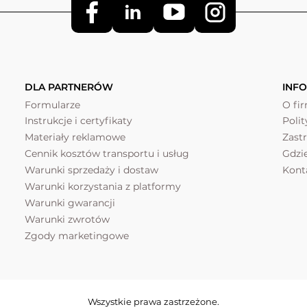
DLA PARTNERÓW
INF
Formularze
O fi
Instrukcje i certyfikaty
Poli
Materiały reklamowe
Zast
Cennik kosztów transportu i usług
Gdzi
Warunki sprzedaży i dostaw
Kont
Warunki korzystania z platformy
Warunki gwarancji
Warunki zwrotów
Zgody marketingowe
Wszystkie prawa zastrzeżone.