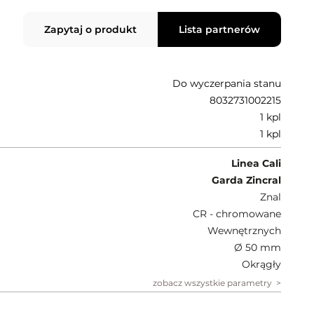
Zapytaj o produkt
Lista partnerów
Do wyczerpania stanu
8032731002215
1 kpl
1 kpl
Linea Cali
Garda Zincral
Znal
CR - chromowane
Wewnętrznych
Ø 50 mm
Okrągły
zobacz wszystkie parametry