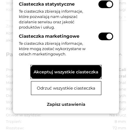
Wymiar szyldu:
40x245 mm
Ciasteczka statystyczne
Kształt szyldu:
Długi
Te ciasteczka zbierają informacje,
które pozwalają nam ulepszać
zobacz wszystkie parametry
działanie serwisu oraz jakość
Zawartość opakowania:
produktów i usług.
Komplet klamek na długich szyldach z otworem na klucz,
Ciasteczka marketingowe
akcesoria montażowe.
Te ciasteczka zbierają informacje,
które mogą zostać wykorzystane w
Parametry techniczne
celach marketingowych.
Producent:
Linea Cali
Akceptuj wszystkie ciasteczka
Seria:
Garda Zincral
Materiał:
Znal
Odrzuć wszystkie ciasteczka
Wykończenie:
OG - brązowione przecierane
Do drzwi:
Wewnętrznych
Wymiar szyldu:
40x245 mm
Zapisz ustawienia
Kształt szyldu:
Długi
Otwór w szyldzie:
Na klucz
Trzpień:
8 mm
Rozstaw:
72 mm