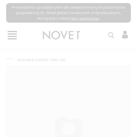
Prowadzimy sprzedaż tylko dla zarejestrowanych podmiotów
gospodarczych. Jeżeli jesteś inwestorem indywidualnym,
skorzystaj z naszej
listy partnerów
.
KLAMKA GARDA 72KL OG