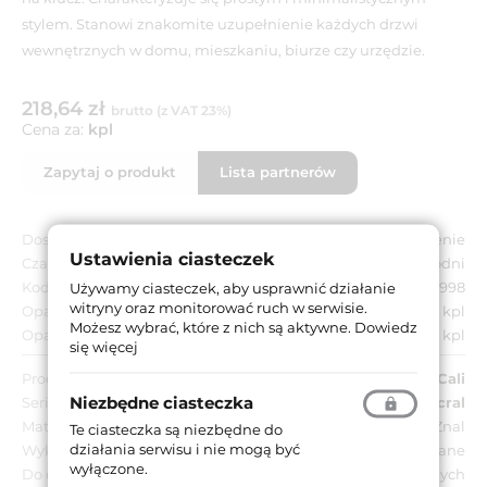
stylem. Stanowi znakomite uzupełnienie każdych drzwi
wewnętrznych w domu, mieszkaniu, biurze czy urzędzie.
218,64 zł
brutto (z VAT 23%)
Cena za:
kpl
Zapytaj o produkt
Lista partnerów
Dostępność:
Na zamówienie
Ustawienia ciasteczek
Czas dostawy:
Do 8 tygodni
Kod EAN:
8032731653998
Używamy ciasteczek, aby usprawnić działanie
witryny oraz monitorować ruch w serwisie.
Opakowanie jednostkowe:
1 kpl
Możesz wybrać, które z nich są aktywne.
Dowiedz
Opakowanie zbiorcze:
1 kpl
się więcej
Producent:
Linea Cali
Niezbędne ciasteczka
Seria:
Garda Zincral
Materiał:
Znal
Te ciasteczka są niezbędne do
działania serwisu i nie mogą być
Wykończenie:
OG - brązowione przecierane
wyłączone.
Do drzwi:
Wewnętrznych