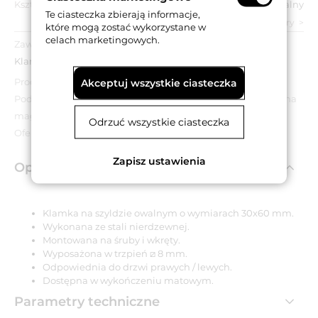
Kształt szyldu:
Owalny
Te ciasteczka zbierają informacje,
zobacz wszystkie parametry
które mogą zostać wykorzystane w
celach marketingowych.
Zawartość opakowania:
Klamka z trzpieniem.
Produkt wyprzedażowy.
Akceptuj wszystkie ciasteczka
Podana cena dotyczy wyłącznie towarów znajdujących się na
magazynie.
Odrzuć wszystkie ciasteczka
Oferta obowiązuje do wyczerpania zapasów.
Zapisz ustawienia
Opis produktu
Klamka na szyldzie owalnym o wymiarach 30x60 mm.
Wykonana ze stali nierdzewnej.
Montowana na śruby i wkręty.
Wyposażona w trzpień ⧄ 8 mm.
Odpowiednia do drzwi prawych / lewych.
Dostępna w wykończeniu matowym.
Parametry techniczne