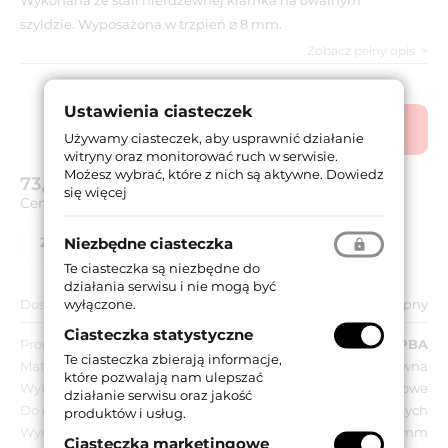
szyldzie. Wyposażona w trzpień ⧄ 8 mm.
Zobacz pełny opis
Ustawienia ciasteczek
Produkt wycofany ze
sprzedaży.
Używamy ciasteczek, aby usprawnić działanie
witryny oraz monitorować ruch w serwisie.
Możesz wybrać, które z nich są aktywne.
Dowiedz
73,80 zł
brutto (z VAT 23%)
się więcej
Cena za:
kpl
Niezbędne ciasteczka
Zapytaj o produkt
Lista partnerów
Te ciasteczka są niezbędne do
działania serwisu i nie mogą być
wyłączone.
Dostępność:
Niedostępny
Ciasteczka statystyczne
Producent:
PBA
Te ciasteczka zbierają informacje,
Materiał:
Stal nierdzewna
które pozwalają nam ulepszać
Wykończenie:
Matowe
działanie serwisu oraz jakość
Do drzwi:
Wewnętrznych
produktów i usług.
Wymiar szyldu:
33x74 mm
Ciasteczka marketingowe