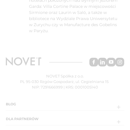
hotelach położonych nad słynnym jeziorem
Garda: Villa Cortine Palace w miejscowości
Sirmione oraz Laurin w Saló, a także w
bibliotece na Wydziale Prawa Uniwersytetu
w Zurychu czy w Manufacture des Gobelins
w Paryżu.
NOVET Spółka z o.o.
PL 95-030 Rzgów Gospodarz, ul. Cegielniana 15
NIP: 7291666999 | KRS: 0001005140
BLOG
DLA PARTNERÓW