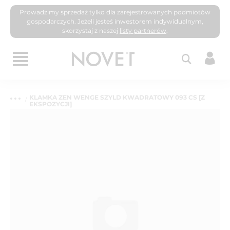
Prowadzimy sprzedaż tylko dla zarejestrowanych podmiotów
gospodarczych. Jeżeli jesteś inwestorem indywidualnym,
skorzystaj z naszej
listy partnerów
.
KLAMKA ZEN WENGE SZYLD KWADRATOWY 093 CS [Z
EKSPOZYCJI]