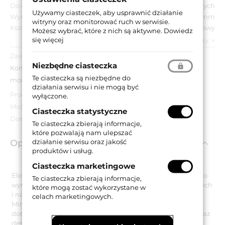
Do drzwi:
Wewnętrznych
Używamy ciasteczek, aby usprawnić działanie
Wymiar szyldu:
50x50 mm
witryny oraz monitorować ruch w serwisie.
Kształt szyldu:
Kwadratowy
Możesz wybrać, które z nich są aktywne.
Dowiedz
się więcej
zobacz wszystkie parametry
Zawartość opakowania:
Niezbędne ciasteczka
Komplet klamek na kwadratowych szyldach, akcesoria
Te ciasteczka są niezbędne do
montażowe.
działania serwisu i nie mogą być
Produkt poekspozycyjny - może nosić ślady użytkowania.
wyłączone.
Możliwy brak oryginalnego opakowania.
Ciasteczka statystyczne
Dostępność do wyczerpania zapasów.
Te ciasteczka zbierają informacje,
które pozwalają nam ulepszać
działanie serwisu oraz jakość
Opis produktu
produktów i usług.
Ciasteczka marketingowe
Elegancka klamka dekoracyjna na kwadratowym szyldzie o
Te ciasteczka zbierają informacje,
wymiarach 50x50 mm. Zen Wenge to jeden z najciekawszych
które mogą zostać wykorzystane w
i najnowszych modeli marki Linea Cali z kolekcji Design.
celach marketingowych.
Minimalistyczna stylistyka klamki sprawia, że stanowi ona
doskonały dodatek do wszystkich nowoczesnych wnętrz oraz
designerskich modeli drzwi. Jej piękno podkreśla rękojeść