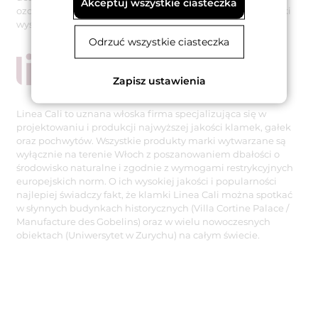
Akceptuj wszystkie ciasteczka
ozdobiona drewnem wenge. Prezentowany wariant klamki
występuje w wykończeniu chromowanym matowym.
Odrzuć wszystkie ciasteczka
Zapisz ustawienia
Linea Cali to uznana włoska firma specjalizująca się w
projektowaniu i produkcji najwyższej jakości klamek, gałek
oraz pochwytów. Wszystkie produkty marki wytwarzane są
wyłącznie na terenie Włoch z poszanowaniem dbałości o
środowisko naturalne i zgodnie z wymogami restrykcyjnych
europejskich norm. O ich wysokiej jakości i popularności
najlepiej świadczy fakt, że klamki Linea Cali można spotkać
w słynnych budynkach historycznych (Villa Cortine Palace /
Manufacture des Gobelins) oraz w wielu nowoczesnych
obiektach (Uniwersytet w Zurychu) na całym świecie.