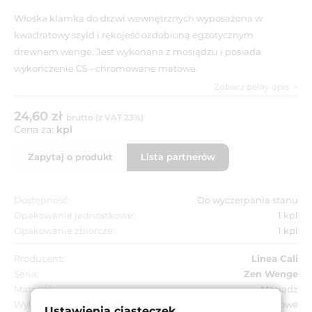
Włoska klamka do drzwi wewnętrznych wyposażona w
kwadratowy szyld i rękojeść ozdobioną egzotycznym
drewnem wenge. Jest wykonana z mosiądzu i posiada
wykończenie CS - chromowane matowe.
Zobacz pełny opis
24,60 zł
brutto (z VAT 23%)
Cena za:
kpl
Zapytaj o produkt
Lista partnerów
Dostępność:
Do wyczerpania stanu
Opakowanie jednostkowe:
1 kpl
Opakowanie zbiorcze:
1 kpl
Producent:
Linea Cali
Seria:
Zen Wenge
Materiał:
Mosiądz
Wykończenie:
CS - chromowane matowe
Ustawienia ciasteczek