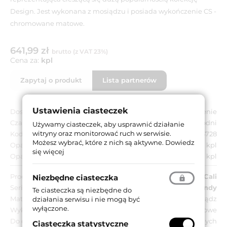
Design. Jest wykonana z mosiądzu i posiada wykończenie CS -
chromowane matowe.
641,99 zł
brutto (z VAT 23%)
Cena za:
kpl
Zapytaj o produkt
Lista partnerów
Ustawienia ciasteczek
Dostępność:
Na zamówienie
Czas dostawy:
Do 8 tygodni
Używamy ciasteczek, aby usprawnić działanie
witryny oraz monitorować ruch w serwisie.
Kod EAN:
8032731133728
Możesz wybrać, które z nich są aktywne.
Dowiedz
Opakowanie jednostkowe:
1 kpl
się więcej
Opakowanie zbiorcze:
1 kpl
Producent:
Linea Cali
Niezbędne ciasteczka
Seria:
Trendy
Te ciasteczka są niezbędne do
Materiał:
Mosiądz
działania serwisu i nie mogą być
wyłączone.
Wykończenie:
CS - chromowane matowe
Do drzwi:
Wewnętrznych
Ciasteczka statystyczne