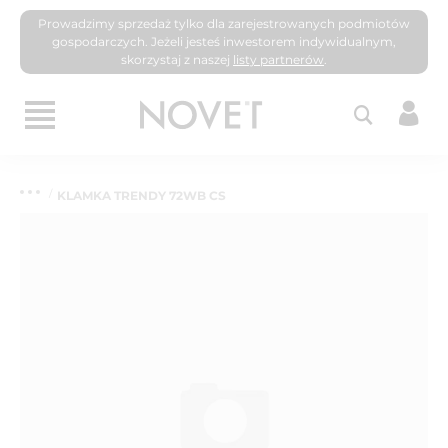
Prowadzimy sprzedaż tylko dla zarejestrowanych podmiotów
gospodarczych. Jeżeli jesteś inwestorem indywidualnym,
skorzystaj z naszej
listy partnerów
.
KLAMKA TRENDY 72WB CS