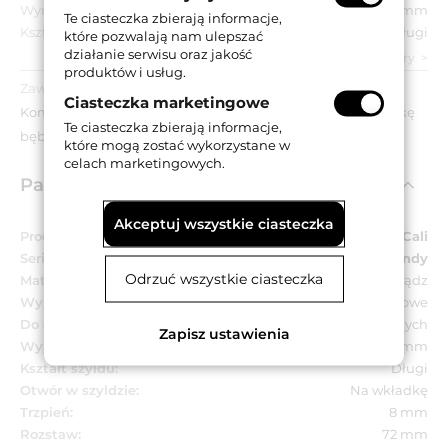
Wymiar szyldu:
40x250 mm
Te ciasteczka zbierają informacje,
Kształt szyldu:
Długi
które pozwalają nam ulepszać
działanie serwisu oraz jakość
zobacz wszystkie parametry
produktów i usług.
Zawartość opakowania:
Ciasteczka marketingowe
Komplet klamek na długich szyldach z otworem na wkładkę
Te ciasteczka zbierają informacje,
bębenkową, akcesoria montażowe.
które mogą zostać wykorzystane w
celach marketingowych.
Parametry techniczne
Akceptuj wszystkie ciasteczka
Producent:
Linea Cali
Seria:
Trendy
Odrzuć wszystkie ciasteczka
Materiał:
Mosiądz
Wykończenie:
CS - chromowane matowe
Do drzwi:
Wewnętrznych
Zapisz ustawienia
Wymiar szyldu:
40x250 mm
Kształt szyldu:
Długi
Otwór w szyldzie:
Na wkładkę
Trzpień:
8 mm
Rozstaw:
72 mm