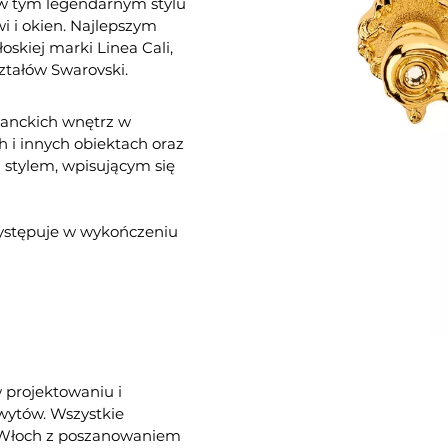
 w tym legendarnym stylu
i i okien. Najlepszym
oskiej marki Linea Cali,
ztałów Swarovski.
eganckich wnętrz w
h i innych obiektach oraz
stylem, wpisującym się
ystępuje w wykończeniu
w projektowaniu i
hwytów. Wszystkie
e Włoch z poszanowaniem