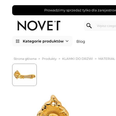
Prowadzimy sprzedaż tylko dla zarejestro
Kategorie produktów
Blog
Strona główna
>
Produkty
>
KLAMKI DO DRZWI
>
MATERIAŁ