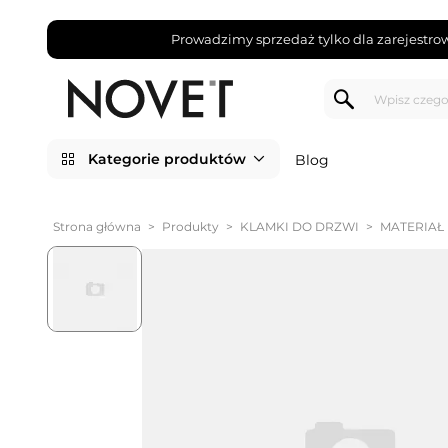
Prowadzimy sprzedaż tylko dla zarejestro
Kategorie produktów
Blog
Strona główna
>
Produkty
>
KLAMKI DO DRZWI
>
MATERIAŁ