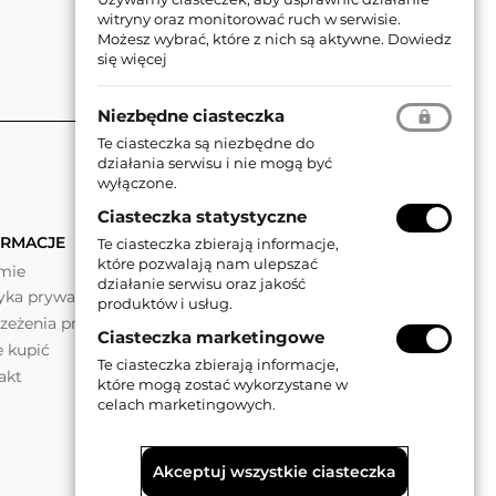
witryny oraz monitorować ruch w serwisie.
Możesz wybrać, które z nich są aktywne.
Dowiedz
się więcej
Niezbędne ciasteczka
Te ciasteczka są niezbędne do
działania serwisu i nie mogą być
wyłączone.
Ciasteczka statystyczne
ORMACJE
Te ciasteczka zbierają informacje,
które pozwalają nam ulepszać
rmie
działanie serwisu oraz jakość
tyka prywatności
produktów i usług.
rzeżenia prawne
Ciasteczka marketingowe
e kupić
Te ciasteczka zbierają informacje,
akt
które mogą zostać wykorzystane w
celach marketingowych.
Akceptuj wszystkie ciasteczka