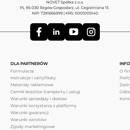
NOVET Spółka z o.o.
PL 95-030 Rzgów Gospodarz, ul. Cegielniana 15
NIP: 7291666999 | KRS: 0001005140
DLA PARTNERÓW
INF
Formularze
O fi
Instrukcje i certyfikaty
Poli
Materiały reklamowe
Zast
Cennik kosztów transportu i usług
Gdzi
Warunki sprzedaży i dostaw
Kont
Warunki korzystania z platformy
Warunki gwarancji
Warunki zwrotów
Zgody marketingowe