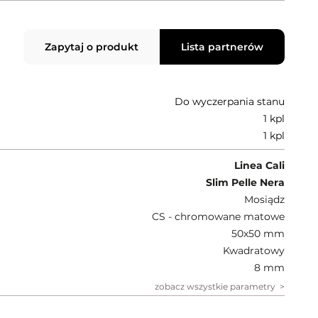
Zapytaj o produkt
Lista partnerów
Do wyczerpania stanu
1 kpl
1 kpl
Linea Cali
Slim Pelle Nera
Mosiądz
CS - chromowane matowe
50x50 mm
Kwadratowy
8 mm
zobacz wszystkie parametry