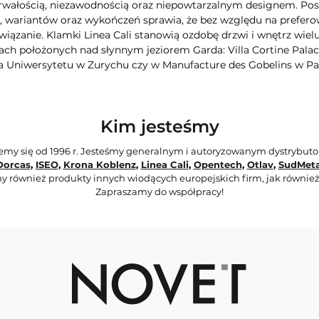
rwałością, niezawodnością oraz niepowtarzalnym designem. Poszc
wariantów oraz wykończeń sprawia, że bez względu na preferow
iązanie. Klamki Linea Cali stanowią ozdobę drzwi i wnętrz wie
ch położonych nad słynnym jeziorem Garda: Villa Cortine Palac
a Uniwersytetu w Zurychu czy w Manufacture des Gobelins w Pa
Kim jesteśmy
jemy się od 1996 r. Jesteśmy generalnym i autoryzowanym dystrybut
Dorcas
,
ISEO
,
Krona Koblenz
,
Linea Cali
,
Opentech
,
Otlav
,
SudMeta
y również produkty innych wiodących europejskich firm, jak również
Zapraszamy do współpracy!