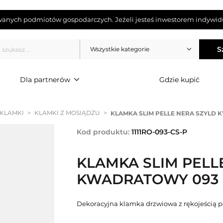
wanych podmiotów gospodarczych. Jeżeli jesteś inwestorem indywidu
S
Wszystkie kategorie
Dla partnerów
Gdzie kupić
 KLAMKI
>
KLAMKI Z MOSIĄDZU
>
KLAMKA SLIM PELLE NERA SZYLD 
Kod produktu:
1111RO-093-CS-P
KLAMKA SLIM PELL
KWADRATOWY 093 C
Dekoracyjna klamka drzwiowa z rękojeścią po