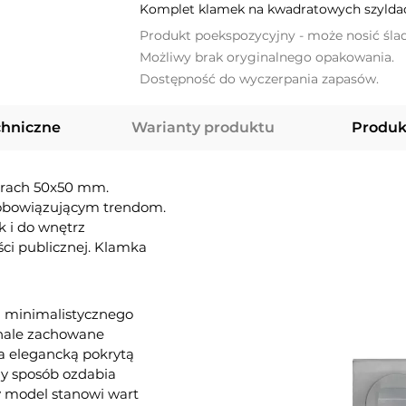
Komplet klamek na kwadratowych szyldac
Produkt poekspozycyjny - może nosić śla
Możliwy brak oryginalnego opakowania.
Dostępność do wyczerpania zapasów.
chniczne
Warianty produktu
Produk
arach 50x50 mm.
 obowiązującym trendom.
k i do wnętrz
ci publicznej. Klamka
a minimalistycznego
konale zachowane
a elegancką pokrytą
tny sposób ozdabia
y model stanowi wart