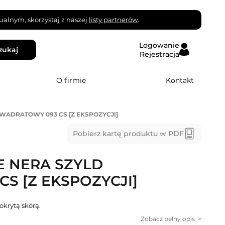
alnym, skorzystaj z naszej
listy partnerów
.
Logowanie
zukaj
Rejestracja
O firmie
Kontakt
KWADRATOWY 093 CS [Z EKSPOZYCJI]
Pobierz kartę produktu w PDF
E NERA SZYLD
S [Z EKSPOZYCJI]
krytą skórą.
Zobacz pełny opis