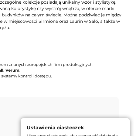
zególne kolekcje posiadają unikalny wzór i stylistykę.
aną kolorystykę czy wystrój wnętrza, w ofercie marki
lu budynków na całym świecie. Można podziwiać je między
e w miejscowości Sirmione oraz Laurin w Saló, a także w
ryżu.
orem znanych europejskich firm produkcyjnych:
ll
,
Verum
.
 systemy kontroli dostępu.
Ustawienia ciasteczek
Używamy ciasteczek, aby usprawnić działanie