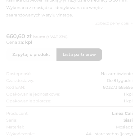
Wykonana z mosiądzu i dedykowana do wnętrz
zaaranżowanych w stylu vintage.
Zobacz pełny opis
660,60 zł
brutto (z VAT 23%)
Cena za:
kpl
Zapytaj o produkt
Lista partnerów
Dostępność:
Na zamówienie
Czas dostawy:
Do 8 tygodni
Kod EAN:
8032731585695
Opakowanie jednostkowe:
1 kpl
Opakowanie zbiorcze:
1 kpl
Producent:
Linea Cali
Seria:
Sissi
Materiał:
Mosiądz
Wykończenie:
AA - stare srebro (jasny)