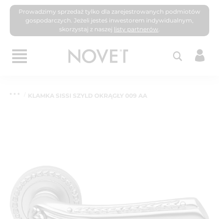
Prowadzimy sprzedaż tylko dla zarejestrowanych podmiotów
gospodarczych. Jeżeli jesteś inwestorem indywidualnym,
skorzystaj z naszej
listy partnerów
.
KLAMKA SISSI SZYLD OKRĄGŁY 009 AA