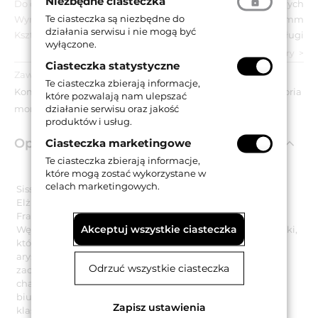
Niezbędne ciasteczka
Do drzwi:
Wewnętrznych
Te ciasteczka są niezbędne do
Wymiar szyldu:
50x275 mm
działania serwisu i nie mogą być
Kształt szyldu:
Długi
wyłączone.
zobacz wszystkie parametry
Ciasteczka statystyczne
Zawartość opakowania:
Te ciasteczka zbierają informacje,
Komplet klamek na długich szyldach z blokadą WC, akcesoria
które pozwalają nam ulepszać
działanie serwisu oraz jakość
montażowe.
produktów i usług.
Opis produktu
Ciasteczka marketingowe
Te ciasteczka zbierają informacje,
które mogą zostać wykorzystane w
celach marketingowych.
Sissi to pseudonim legendarnej bawarskiej księżniczki
Elżbiety Amalii Eugenii von Wittelsbach, która po ślubie z
Franciszkiem Józefem została cesarzową Austrii i królową
Akceptuj wszystkie ciasteczka
Węgier. Tą samą nazwę nosi także model luksusowej klamki,
której wzornictwo nawiązuje do stylu typowego dla
arystokratycznych rezydencji i pałaców środkowej oraz
Odrzuć wszystkie ciasteczka
zachodniej Europy. Klamka Sissi podkreśli luksusowy
charakter każdego stylowego apartamentu, gabinetu, czy
biura należącego do firmy lub osoby prywatnej, ceniącej
Zapisz ustawienia
klasyczne i uniwersalne kanony wystroju wnętrz.