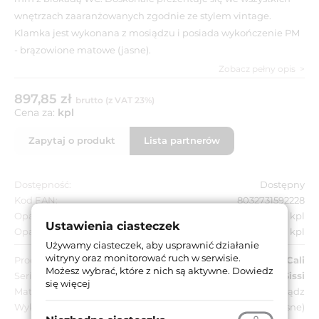
wnętrzach zaaranżowanych zgodnie ze stylem vintage.
Klamka jest wykonana z mosiądzu i posiada wykończenie PM
- brązowione matowe (jasne).
Zobacz pełny opis
897,85 zł
brutto (z VAT 23%)
Cena za:
kpl
Zapytaj o produkt
Lista partnerów
Dostępność:
Dostępny
Kod EAN:
8032731592228
Opakowanie jednostkowe:
1 kpl
Ustawienia ciasteczek
Opakowanie zbiorcze:
15 kpl
Używamy ciasteczek, aby usprawnić działanie
witryny oraz monitorować ruch w serwisie.
Producent:
Linea Cali
Możesz wybrać, które z nich są aktywne.
Dowiedz
Seria:
Sissi
się więcej
Materiał:
Mosiądz
Wykończenie:
PM - brązowione matowe (jasne)