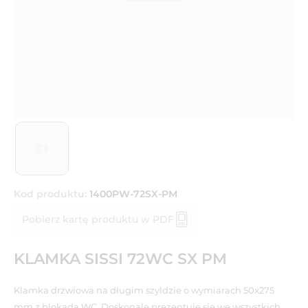
Kod produktu:
1400PW-72SX-PM
Pobierz kartę produktu w PDF
KLAMKA SISSI 72WC SX PM
Klamka drzwiowa na długim szyldzie o wymiarach 50x275
mm z blokadą WC. Doskonale prezentuje się we wszystkich