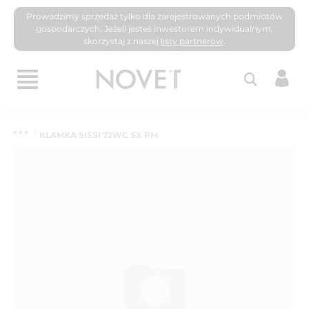
Prowadzimy sprzedaż tylko dla zarejestrowanych podmiotów
gospodarczych. Jeżeli jesteś inwestorem indywidualnym,
skorzystaj z naszej
listy partnerów
.
KLAMKA SISSI 72WC SX PM