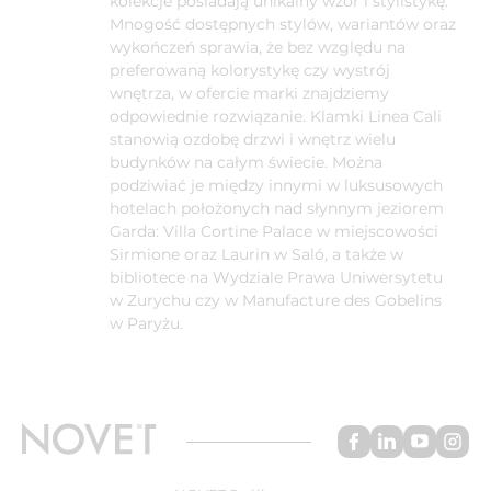
kolekcje posiadają unikalny wzór i stylistykę.
Mnogość dostępnych stylów, wariantów oraz
wykończeń sprawia, że bez względu na
preferowaną kolorystykę czy wystrój
wnętrza, w ofercie marki znajdziemy
odpowiednie rozwiązanie. Klamki Linea Cali
stanowią ozdobę drzwi i wnętrz wielu
budynków na całym świecie. Można
podziwiać je między innymi w luksusowych
hotelach położonych nad słynnym jeziorem
Garda: Villa Cortine Palace w miejscowości
Sirmione oraz Laurin w Saló, a także w
bibliotece na Wydziale Prawa Uniwersytetu
w Zurychu czy w Manufacture des Gobelins
w Paryżu.