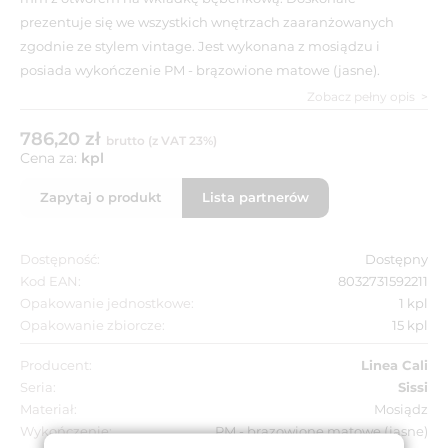
prezentuje się we wszystkich wnętrzach zaaranżowanych
zgodnie ze stylem vintage. Jest wykonana z mosiądzu i
posiada wykończenie PM - brązowione matowe (jasne).
Zobacz pełny opis
786,20 zł
brutto (z VAT 23%)
Cena za:
kpl
Zapytaj o produkt
Lista partnerów
Dostępność:
Dostępny
Kod EAN:
8032731592211
Opakowanie jednostkowe:
1 kpl
Opakowanie zbiorcze:
15 kpl
Producent:
Linea Cali
Seria:
Sissi
Materiał:
Mosiądz
Wykończenie:
PM - brązowione matowe (jasne)