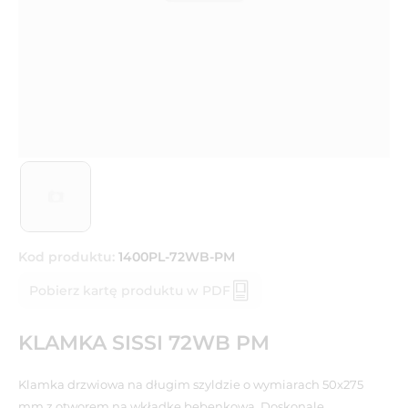
Kod produktu:
1400PL-72WB-PM
Pobierz kartę produktu w PDF
KLAMKA SISSI 72WB PM
Klamka drzwiowa na długim szyldzie o wymiarach 50x275
mm z otworem na wkładkę bębenkową. Doskonale