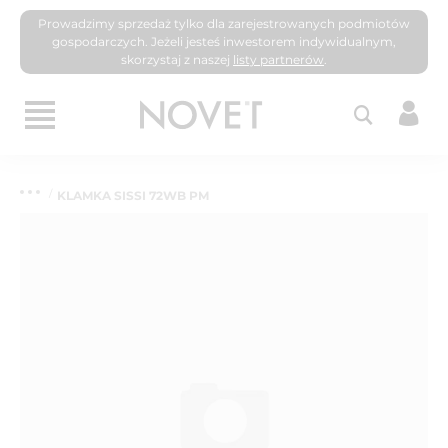
Prowadzimy sprzedaż tylko dla zarejestrowanych podmiotów
gospodarczych. Jeżeli jesteś inwestorem indywidualnym,
skorzystaj z naszej
listy partnerów
.
KLAMKA SISSI 72WB PM