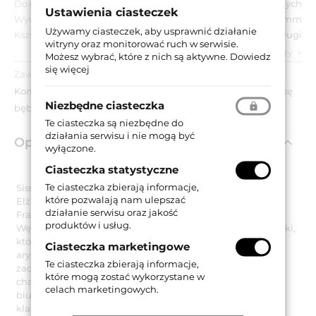
Do drzwi:
Wewnętrznych
Ustawienia ciasteczek
Wymiar szyldu:
50x275 mm
Używamy ciasteczek, aby usprawnić działanie
Kształt szyldu:
Długi
witryny oraz monitorować ruch w serwisie.
zobacz wszystkie parametry
Możesz wybrać, które z nich są aktywne.
Dowiedz
się więcej
Zawartość opakowania:
Komplet klamek na długich szyldach z otworem na wkładkę
Niezbędne ciasteczka
bębenkową, akcesoria montażowe.
Te ciasteczka są niezbędne do
działania serwisu i nie mogą być
Opis produktu
wyłączone.
Ciasteczka statystyczne
Te ciasteczka zbierają informacje,
Sissi to pseudonim legendarnej bawarskiej księżniczki
które pozwalają nam ulepszać
Elżbiety Amalii Eugenii von Wittelsbach, która po ślubie z
działanie serwisu oraz jakość
Franciszkiem Józefem została cesarzową Austrii i królową
produktów i usług.
Węgier. Tą samą nazwę nosi także model luksusowej klamki,
której wzornictwo nawiązuje do stylu typowego dla
Ciasteczka marketingowe
arystokratycznych rezydencji i pałaców środkowej oraz
Te ciasteczka zbierają informacje,
zachodniej Europy. Klamka Sissi podkreśli luksusowy
które mogą zostać wykorzystane w
charakter każdego stylowego apartamentu, gabinetu, czy
celach marketingowych.
biura należącego do firmy lub osoby prywatnej, ceniącej
klasyczne i uniwersalne kanony wystroju wnętrz.