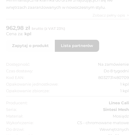
wnętrzach zaaranżowanych w nowoczesnym stylu.
Zobacz pełny opis
962,98 zł
brutto (z VAT 23%)
Cena za:
kpl
Zapytaj o produkt
Lista partnerów
Dostępność:
Na zamówienie
Czas dostawy:
Do 8 tygodni
Kod EAN:
8032731480709
Opakowanie jednostkowe:
1 kpl
Opakowanie zbiorcze:
1 kpl
Producent:
Linea Cali
Seria:
Sintesi Mesh
Materiał:
Mosiądz
Wykończenie:
CS - chromowane matowe
Do drzwi:
Wewnętrznych