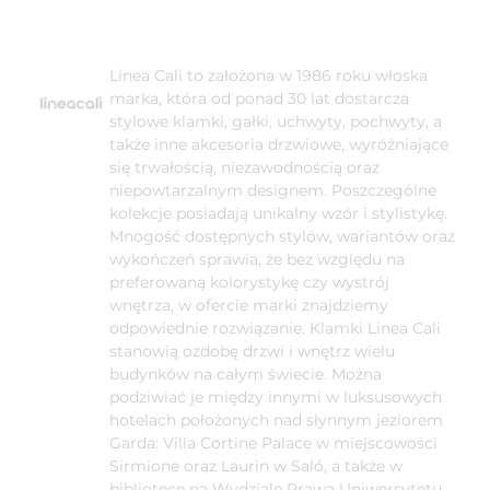
Linea Cali to założona w 1986 roku włoska
marka, która od ponad 30 lat dostarcza
stylowe klamki, gałki, uchwyty, pochwyty, a
także inne akcesoria drzwiowe, wyróżniające
się trwałością, niezawodnością oraz
niepowtarzalnym designem. Poszczególne
kolekcje posiadają unikalny wzór i stylistykę.
Mnogość dostępnych stylów, wariantów oraz
wykończeń sprawia, że bez względu na
preferowaną kolorystykę czy wystrój
wnętrza, w ofercie marki znajdziemy
odpowiednie rozwiązanie. Klamki Linea Cali
stanowią ozdobę drzwi i wnętrz wielu
budynków na całym świecie. Można
podziwiać je między innymi w luksusowych
hotelach położonych nad słynnym jeziorem
Garda: Villa Cortine Palace w miejscowości
Sirmione oraz Laurin w Saló, a także w
bibliotece na Wydziale Prawa Uniwersytetu