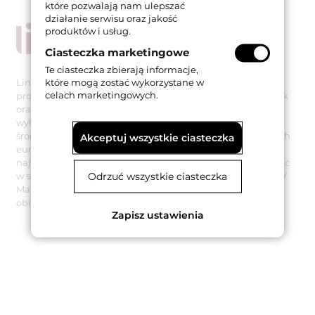
które pozwalają nam ulepszać
działanie serwisu oraz jakość
produktów i usług.
Ciasteczka marketingowe
Te ciasteczka zbierają informacje,
które mogą zostać wykorzystane w
Linea Cali to uznana włoska firma specjalizująca się w
celach marketingowych.
projektowaniu i produkcji najwyższej jakości klamek, gałek
oraz pochwytów. Wszystkie produkty marki wytwarzane są
wyłącznie na terenie Włoch z poszanowaniem dbałości o
środowisko naturalne i zgodnie z wymogami restrykcyjnych
Akceptuj wszystkie ciasteczka
europejskich norm. O ich wysokiej jakości i popularności
najlepiej świadczy fakt, że klamki Linea Cali można spotkać
Odrzuć wszystkie ciasteczka
w słynnych budynkach historycznych (Villa Cortine Palace /
Manufacture des Gobelins) oraz w wielu nowoczesnych
obiektach (Uniwersytet w Zurychu) na całym świecie.
Zapisz ustawienia