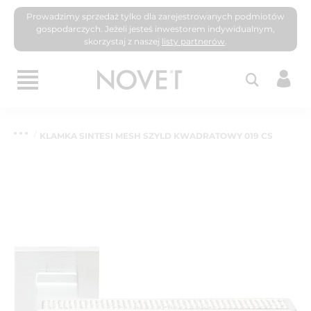
Prowadzimy sprzedaż tylko dla zarejestrowanych podmiotów
gospodarczych. Jeżeli jesteś inwestorem indywidualnym,
skorzystaj z naszej
listy partnerów
.
KLAMKA SINTESI MESH SZYLD KWADRATOWY 019 CS