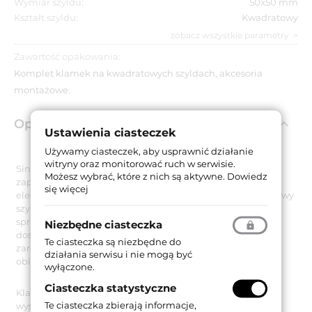
Wymiar szyldu:
50x50 mm
Kształt szyldu:
Kwadratowy
zobacz wszystkie parametry
Zawartość opakowania:
Komplet klamek na kwadratowych szyldach, akcesoria
montażowe.
Opis produktu
Ustawienia ciasteczek
Używamy ciasteczek, aby usprawnić działanie
witryny oraz monitorować ruch w serwisie.
Sintesi Mesh to nowoczesny model klamki do drzwi,
Możesz wybrać, które z nich są aktywne.
Dowiedz
zaprojektowanej w minimalistycznym stylu i ozdobionej
się więcej
eleganckimi kryształami Swarovski. Posiada ona kwadratowy
szyld o wymiarach 50x50 mm. Proste kształty rękojeści
sprawiają, że klamka ma uniwersalne zastosowanie oraz
Niezbędne ciasteczka
doskonale komponuje się z nowoczesnymi wnętrzami
Te ciasteczka są niezbędne do
zarówno w domach, mieszkaniach prywatnych, jak i w
działania serwisu i nie mogą być
obiektach użyteczności publicznej.
wyłączone.
Ciasteczka statystyczne
Klamka do drzwi Sintesi Mesh jest wykonana z mosiądzu i
Te ciasteczka zbierają informacje,
występuje w wykończeniu chromowanym matowym.