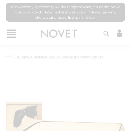
Prowadzimy sprzedaż tylko dla zarejestrowanych podmiotów
gospodarczych. Jeżeli jesteś inwestorem indywidualnym,
skorzystaj z naszej
listy partnerów
.
KLAMKA ROMBO SZYLD KWADRATOWY 019 OZ