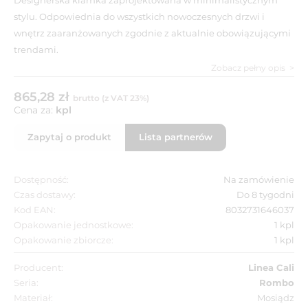
stylu. Odpowiednia do wszystkich nowoczesnych drzwi i
wnętrz zaaranżowanych zgodnie z aktualnie obowiązującymi
trendami.
Zobacz pełny opis
865,28 zł
brutto (z VAT 23%)
Cena za:
kpl
Zapytaj o produkt
Lista partnerów
Dostępność:
Na zamówienie
Czas dostawy:
Do 8 tygodni
Kod EAN:
8032731646037
Opakowanie jednostkowe:
1 kpl
Opakowanie zbiorcze:
1 kpl
Producent:
Linea Cali
Seria:
Rombo
Materiał:
Mosiądz