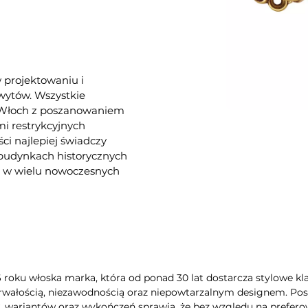
w projektowaniu i
hwytów. Wszystkie
e Włoch z poszanowaniem
i restrykcyjnych
ści najlepiej świadczy
 budynkach historycznych
az w wielu nowoczesnych
6 roku włoska marka, która od ponad 30 lat dostarcza stylowe kla
rwałością, niezawodnością oraz niepowtarzalnym designem. Poszc
wariantów oraz wykończeń sprawia, że bez względu na preferow