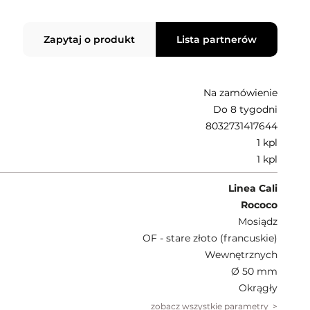
Zapytaj o produkt
Lista partnerów
Na zamówienie
Do 8 tygodni
8032731417644
1 kpl
1 kpl
Linea Cali
Rococo
Mosiądz
OF - stare złoto (francuskie)
Wewnętrznych
Ø 50 mm
Okrągły
zobacz wszystkie parametry