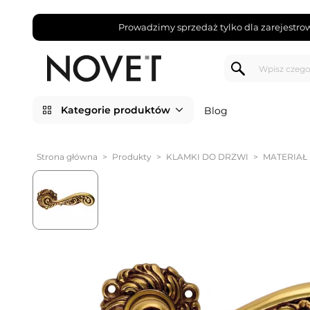
Prowadzimy sprzedaż tylko dla zarejestro
Kategorie produktów
Blog
Strona główna
>
Produkty
>
KLAMKI DO DRZWI
>
MATERIAŁ