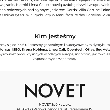
iązanie. Klamki Linea Cali stanowią ozdobę drzwi i wnętrz wie
ch położonych nad słynnym jeziorem Garda: Villa Cortine Palac
a Uniwersytetu w Zurychu czy w Manufacture des Gobelins w Pa
Kim jesteśmy
jemy się od 1996 r. Jesteśmy generalnym i autoryzowanym dystrybut
Dorcas
,
ISEO
,
Krona Koblenz
,
Linea Cali
,
Opentech
,
Otlav
,
SudMeta
y również produkty innych wiodących europejskich firm, jak również
Zapraszamy do współpracy!
NOVET Spółka z o.o.
PL 95-030 Rzgów Gospodarz, ul. Cegielniana 15