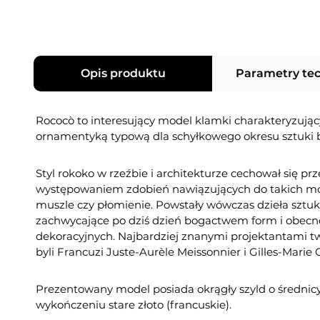
Opis produktu
Parametry te
Rococò to interesujący model klamki charakteryzując
ornamentyką typową dla schyłkowego okresu sztuki 
Styl rokoko w rzeźbie i architekturze cechował się p
występowaniem zdobień nawiązujących do takich mot
muszle czy płomienie. Powstały wówczas dzieła sztuk
zachwycające po dziś dzień bogactwem form i obecn
dekoracyjnych. Najbardziej znanymi projektantami t
byli Francuzi Juste-Aurèle Meissonnier i Gilles-Marie
Prezentowany model posiada okrągły szyld o średnic
wykończeniu stare złoto (francuskie).