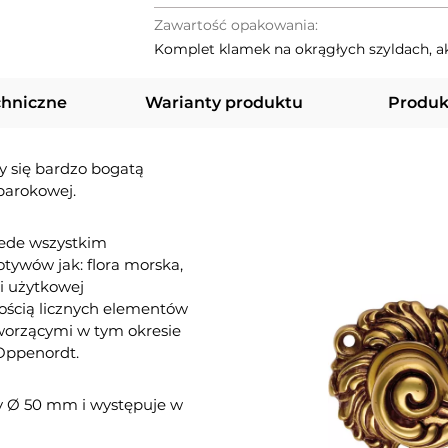
Zawartość opakowania:
Komplet klamek na okrągłych szyldach, 
chniczne
Warianty produktu
Produk
y się bardzo bogatą
barokowej.
rzede wszystkim
ywów jak: flora morska,
i użytkowej
ością licznych elementów
worzącymi w tym okresie
 Oppenordt.
y Ø 50 mm i występuje w