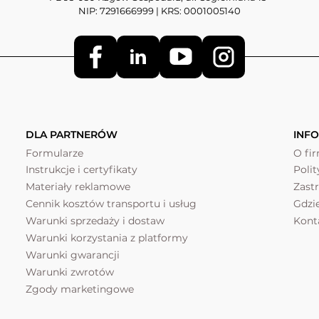
NIP: 7291666999 | KRS: 0001005140
DLA PARTNERÓW
INF
Formularze
O fi
Instrukcje i certyfikaty
Poli
Materiały reklamowe
Zast
Cennik kosztów transportu i usług
Gdzi
Warunki sprzedaży i dostaw
Kont
Warunki korzystania z platformy
Warunki gwarancji
Warunki zwrotów
Zgody marketingowe