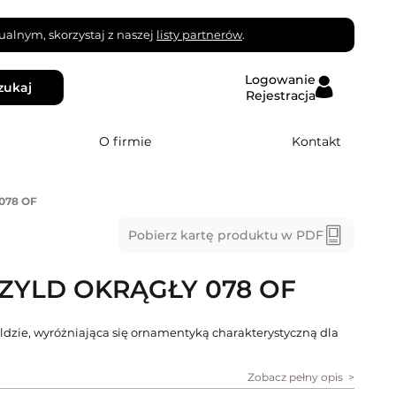
alnym, skorzystaj z naszej
listy partnerów
.
Logowanie
zukaj
Rejestracja
O firmie
Kontakt
078 OF
Pobierz kartę produktu w PDF
ZYLD OKRĄGŁY 078 OF
dzie, wyróżniająca się ornamentyką charakterystyczną dla
Zobacz pełny opis