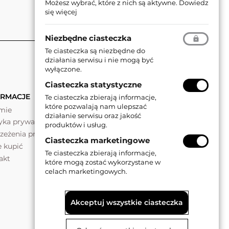
Możesz wybrać, które z nich są aktywne.
Dowiedz
się więcej
Niezbędne ciasteczka
Te ciasteczka są niezbędne do
działania serwisu i nie mogą być
wyłączone.
Ciasteczka statystyczne
ORMACJE
Te ciasteczka zbierają informacje,
które pozwalają nam ulepszać
rmie
działanie serwisu oraz jakość
tyka prywatności
produktów i usług.
rzeżenia prawne
Ciasteczka marketingowe
e kupić
Te ciasteczka zbierają informacje,
akt
które mogą zostać wykorzystane w
celach marketingowych.
Akceptuj wszystkie ciasteczka