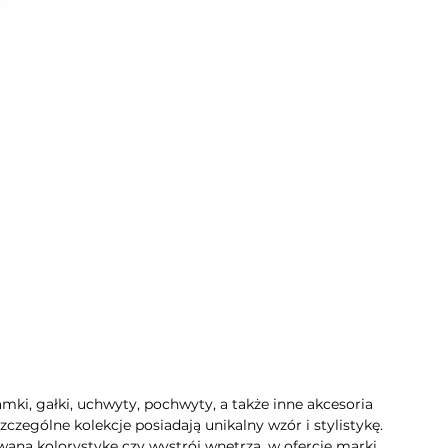
mki, gałki, uchwyty, pochwyty, a także inne akcesoria
zególne kolekcje posiadają unikalny wzór i stylistykę.
aną kolorystykę czy wystrój wnętrza, w ofercie marki