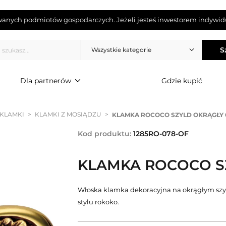
wanych podmiotów gospodarczych. Jeżeli jesteś inwestorem indywidu
S
Wszystkie kategorie
Dla partnerów
Gdzie kupić
 KLAMKI
>
KLAMKI Z MOSIĄDZU
>
KLAMKA ROCOCO SZYLD OKRĄGŁY 
Kod produktu:
1285RO-078-OF
KLAMKA ROCOCO S
Włoska klamka dekoracyjna na okrągłym szyl
stylu rokoko.