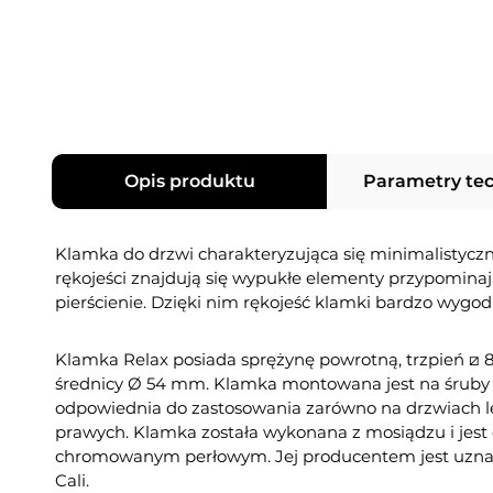
Opis produktu
Parametry te
Klamka do drzwi charakteryzująca się minimalistyczn
rękojeści znajdują się wypukłe elementy przypomina
pierścienie. Dzięki nim rękojeść klamki bardzo wygodn
Klamka Relax posiada sprężynę powrotną, trzpień ⧄ 
średnicy Ø 54 mm. Klamka montowana jest na śruby i 
odpowiednia do zastosowania zarówno na drzwiach le
prawych. Klamka została wykonana z mosiądzu i jes
chromowanym perłowym. Jej producentem jest uzna
Cali.