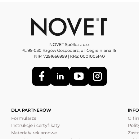
NOVET Spółka z o.o.
PL 95-030 Rzgów Gospodarz, ul. Cegielniana 15
NIP: 7291666999 | KRS: 0001005140
DLA PARTNERÓW
INF
Formularze
O fi
Instrukcje i certyfikaty
Poli
Materiały reklamowe
Zast