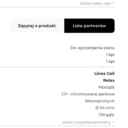
Zobacz pełny opis
Zapytaj o produkt
Lista partnerów
Do wyczerpania stanu
1 kpl
1 kpl
Linea Cali
Relax
Mosiądz
CP - chromowane perłowe
Wewnętrznych
Ø 54 mm
Okrągły
zobacz wszystkie parametry