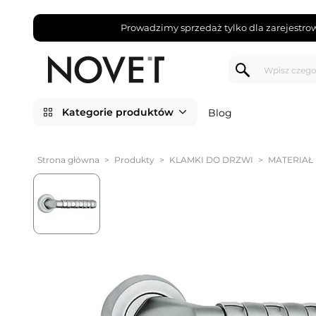
Prowadzimy sprzedaż tylko dla zarejestro
Kategorie produktów
Blog
Strona główna
>
Produkty
>
KLAMKI DO DRZWI
>
MATERIAŁ