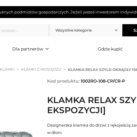
wanych podmiotów gospodarczych. Jeżeli jesteś inwestorem indywidu
S
Wszystkie kategorie
Dla partnerów
Gdzie kupić
 KLAMKI
>
KLAMKI Z MOSIĄDZU
>
KLAMKA RELAX SZYLD OKRĄGŁY 108
Kod produktu:
1002RO-108-CP/CR-P
KLAMKA RELAX SZYL
EKSPOZYCJI]
Designerska klamka do drzwi z rękojeścią za
w dłoni.