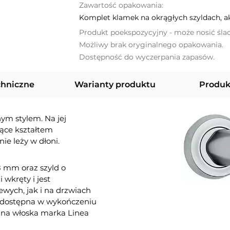
Zawartość opakowania:
Komplet klamek na okrągłych szyldach, 
Produkt poekspozycyjny - może nosić śla
Możliwy brak oryginalnego opakowania.
Dostępność do wyczerpania zapasów.
chniczne
Warianty produktu
Produk
ym stylem. Na jej
jące kształtem
ie leży w dłoni.
8 mm oraz szyld o
wkręty i jest
wych, jak i na drzwiach
t dostępna w wykończeniu
na włoska marka Linea