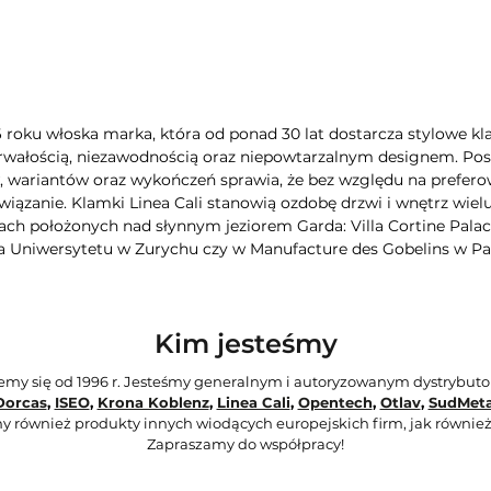
6 roku włoska marka, która od ponad 30 lat dostarcza stylowe kla
rwałością, niezawodnością oraz niepowtarzalnym designem. Poszc
wariantów oraz wykończeń sprawia, że bez względu na preferow
iązanie. Klamki Linea Cali stanowią ozdobę drzwi i wnętrz wie
ch położonych nad słynnym jeziorem Garda: Villa Cortine Palac
a Uniwersytetu w Zurychu czy w Manufacture des Gobelins w Pa
Kim jesteśmy
jemy się od 1996 r. Jesteśmy generalnym i autoryzowanym dystrybut
Dorcas
,
ISEO
,
Krona Koblenz
,
Linea Cali
,
Opentech
,
Otlav
,
SudMeta
y również produkty innych wiodących europejskich firm, jak również
Zapraszamy do współpracy!