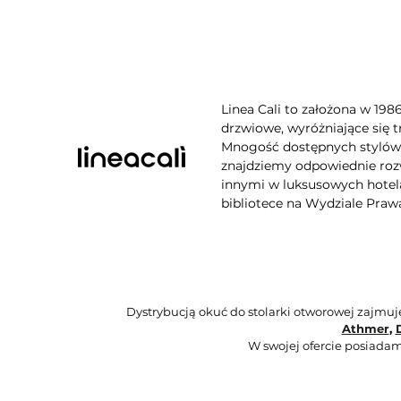
Linea Cali to założona w 198
drzwiowe, wyróżniające się t
Mnogość dostępnych stylów, 
znajdziemy odpowiednie rozw
innymi w luksusowych hotela
bibliotece na Wydziale Praw
Dystrybucją okuć do stolarki otworowej zajmu
Athmer
,
W swojej ofercie posiadam