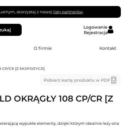
alnym, skorzystaj z naszej
listy partnerów
.
Logowanie
zukaj
Rejestracja
O firmie
Kontakt
 CP/CR [Z EKSPOZYCJI]
Pobierz kartę produktu w PDF
D OKRĄGŁY 108 CP/CR [Z
wierającą wypukłe elementy, dzięki którym idealnie leży ona