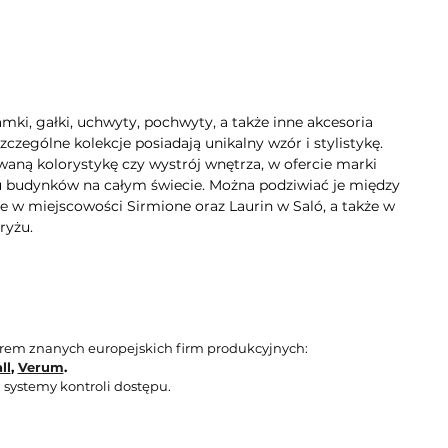
mki, gałki, uchwyty, pochwyty, a także inne akcesoria
zególne kolekcje posiadają unikalny wzór i stylistykę.
aną kolorystykę czy wystrój wnętrza, w ofercie marki
lu budynków na całym świecie. Można podziwiać je między
e w miejscowości Sirmione oraz Laurin w Saló, a także w
ryżu.
orem znanych europejskich firm produkcyjnych:
ll
,
Verum
.
 systemy kontroli dostępu.