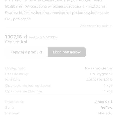
50x50 mm. Wyposażona w rękojeść ozdobioną kryształami
Swarovski. Jest wykonana z mosiądzu i posiada wykończenie
OZ - pozłacane.
Zobacz pełny opis
1 107,18 zł
brutto (z VAT 23%)
Cena za:
kpl
Zapytaj o produkt
Lista partnerów
Dostępność:
Na zamówienie
Czas dostawy:
Do 8 tygodni
Kod EAN:
8032731471806
Opakowanie jednostkowe:
1 kpl
Opakowanie zbiorcze:
1 kpl
Producent:
Linea Cali
Seria:
Reflex
Materiał:
Mosiądz