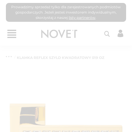
Prowadzimy sprzedaż tylko dla zarejestrowanych podmiotów
gospodarczych. Jeżeli jesteś inwestorem indywidualnym,
skorzystaj z naszej
listy partnerów
.
KLAMKA REFLEX SZYLD KWADRATOWY 019 OZ