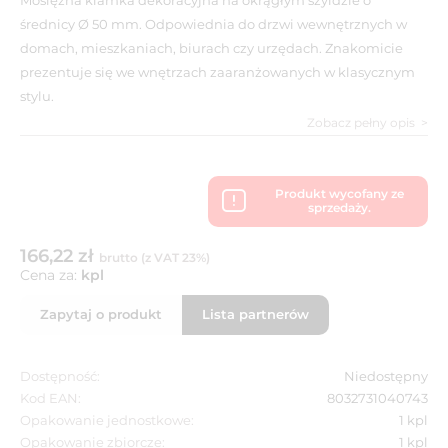
średnicy Ø 50 mm. Odpowiednia do drzwi wewnętrznych w
domach, mieszkaniach, biurach czy urzędach. Znakomicie
prezentuje się we wnętrzach zaaranżowanych w klasycznym
stylu.
Zobacz pełny opis
Produkt wycofany ze
sprzedaży.
166,22 zł
brutto (z VAT 23%)
Cena za:
kpl
Zapytaj o produkt
Lista partnerów
Dostępność:
Niedostępny
Kod EAN:
8032731040743
Opakowanie jednostkowe:
1 kpl
Opakowanie zbiorcze:
1 kpl