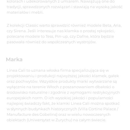
kolorach i udekorowanych z umiarem. Nawiązują one do
tradycji, sprawdzonych rozwiązań i stawiają na wysoką jakość
materiałów i mebli.
Z kolekcji Classic warto sprawdzić również modele Beta, Aria,
czy Sirena. Jeśli interesuje nas klamka o prostej rękojeści,
polecane modele to Tess, Pin-up, czy Dafne, która będzie
pasowała również do współczesnych wystrojów.
Marka
Linea Cali to uznana włoska firma specjalizująca się w
projektowaniu i produkcji najwyższej jakości klamek, gałek
oraz pochwytów. Wszystkie produkty marki wytwarzane są
wyłącznie na terenie Włoch z poszanowaniem dbałości o
środowisko naturalne i zgodnie z wymogami restrykcyjnych
europejskich norm. O ich wysokiej jakości i popularności
najlepiej świadczy fakt, że klamki Linea Cali można spotkać
w słynnych budynkach historycznych (Villa Cortine Palace /
Manufacture des Gobelins) oraz w wielu nowoczesnych
obiektach (Uniwersytet w Zurychu) na całym świecie.