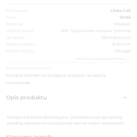
Producent:
Linea Cali
Seria:
Onda
Materiał:
Mosiądz
Wykończenie:
BM - brązowione matowe (ciemne)
Do drzwi:
Wewnętrznych
Wymiar szyldu:
Ø 50 mm
Kształt szyldu:
Okrągły
zobacz wszystkie parametry
Zawartość opakowania:
Komplet klamek na okrągłych szyldach, akcesoria
montażowe.
Opis produktu
Mosiężna klamka dekoracyjna. Charakteryzuje się wysoką
jakością wykonania oraz posiada szeroki wybór wykończeń.
Klasyczny kształt