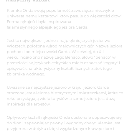
Klamka Onda swoją popularność zawdzięcza niezwykle
uniwersalnemu kształtowi, który pasuje do większości drzwi.
Forma rękojeści była inspirowana
falami słynnego alpejskiego jeziora Garda.
Jest to największe i jedno z najpiękniejszych jezior we
Włoszech, położone wśród malowniczych gór. Nazwa jeziora
pochodzi od miejscowości Garda. Wcześniej, do XII
wieku, nosiło ono nazwę Lago Benàco. Słowo "benaco" w
przeszłości, w językach celtyckich miało oznaczać "rogaty" i
opisywać charakterystyczny kształt licznych zatok tego
zbiornika wodnego.
Uważane za najczystsze jezioro w kraju, jezioro Garda
otoczone jest wieloma historycznymi miasteczkami, które co
roku przyciągają wielu turystów, a samo jezioro jest dużą
inspiracją dla artystów.
Opływowy kształt rękojeści Onda doskonale dopasowuje się
do dłoni, zapewniając pewny i wygodny chwyt. Klamka jest
przyjemna w dotyku dzięki wygładzonym krawędziom i