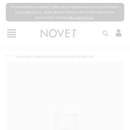
Prowadzimy sprzedaż tylko dla zarejestrowanych podmiotów
gospodarczych. Jeżeli jesteś inwestorem indywidualnym,
skorzystaj z naszej
listy partnerów
.
KLAMKA ONDA SZYLD OKRĄGŁY 101/50 BM