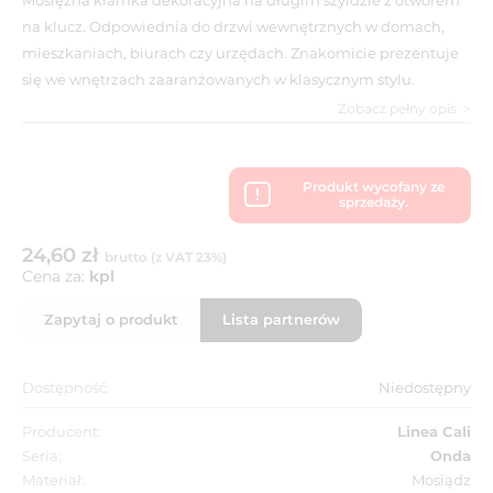
na klucz. Odpowiednia do drzwi wewnętrznych w domach,
mieszkaniach, biurach czy urzędach. Znakomicie prezentuje
się we wnętrzach zaaranżowanych w klasycznym stylu.
Zobacz pełny opis
Produkt wycofany ze
sprzedaży.
24,60 zł
brutto (z VAT 23%)
Cena za:
kpl
Zapytaj o produkt
Lista partnerów
Dostępność:
Niedostępny
Producent:
Linea Cali
Seria:
Onda
Materiał:
Mosiądz