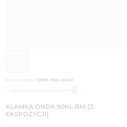
Kod produktu:
530PL-90KL-BM-P
Pobierz kartę produktu w PDF
KLAMKA ONDA 90KL BM [Z
EKSPOZYCJI]
Mosiężna klamka dekoracyjna na długim szyldzie z otworem