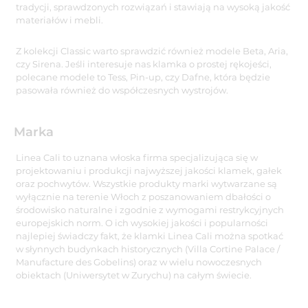
tradycji, sprawdzonych rozwiązań i stawiają na wysoką jakość
materiałów i mebli.
Z kolekcji Classic warto sprawdzić również modele Beta, Aria,
czy Sirena. Jeśli interesuje nas klamka o prostej rękojeści,
polecane modele to Tess, Pin-up, czy Dafne, która będzie
pasowała również do współczesnych wystrojów.
Marka
Linea Cali to uznana włoska firma specjalizująca się w
projektowaniu i produkcji najwyższej jakości klamek, gałek
oraz pochwytów. Wszystkie produkty marki wytwarzane są
wyłącznie na terenie Włoch z poszanowaniem dbałości o
środowisko naturalne i zgodnie z wymogami restrykcyjnych
europejskich norm. O ich wysokiej jakości i popularności
najlepiej świadczy fakt, że klamki Linea Cali można spotkać
w słynnych budynkach historycznych (Villa Cortine Palace /
Manufacture des Gobelins) oraz w wielu nowoczesnych
obiektach (Uniwersytet w Zurychu) na całym świecie.