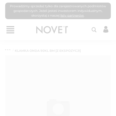
Prowadzimy sprzedaż tylko dla zarejestrowanych podmiotów
gospodarczych. Jeżeli jesteś inwestorem indywidualnym,
skorzystaj z naszej
listy partnerów
.
KLAMKA ONDA 90KL BM [Z EKSPOZYCJI]