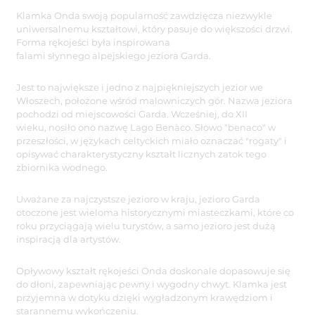
Klamka Onda swoją popularność zawdzięcza niezwykle
uniwersalnemu kształtowi, który pasuje do większości drzwi.
Forma rękojeści była inspirowana
falami słynnego alpejskiego jeziora Garda.
Jest to największe i jedno z najpiękniejszych jezior we
Włoszech, położone wśród malowniczych gór. Nazwa jeziora
pochodzi od miejscowości Garda. Wcześniej, do XII
wieku, nosiło ono nazwę Lago Benàco. Słowo "benaco" w
przeszłości, w językach celtyckich miało oznaczać "rogaty" i
opisywać charakterystyczny kształt licznych zatok tego
zbiornika wodnego.
Uważane za najczystsze jezioro w kraju, jezioro Garda
otoczone jest wieloma historycznymi miasteczkami, które co
roku przyciągają wielu turystów, a samo jezioro jest dużą
inspiracją dla artystów.
Opływowy kształt rękojeści Onda doskonale dopasowuje się
do dłoni, zapewniając pewny i wygodny chwyt. Klamka jest
przyjemna w dotyku dzięki wygładzonym krawędziom i
starannemu wykończeniu.