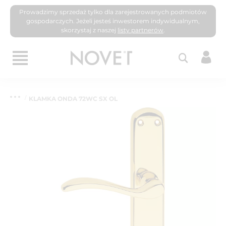
Prowadzimy sprzedaż tylko dla zarejestrowanych podmiotów
gospodarczych. Jeżeli jesteś inwestorem indywidualnym,
skorzystaj z naszej
listy partnerów
.
KLAMKA ONDA 72WC SX OL