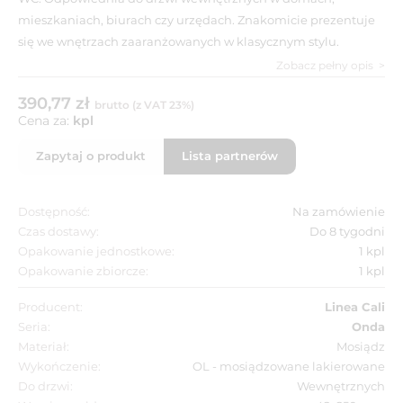
mieszkaniach, biurach czy urzędach. Znakomicie prezentuje
się we wnętrzach zaaranżowanych w klasycznym stylu.
Zobacz pełny opis
390,77 zł
brutto (z VAT 23%)
Cena za:
kpl
Zapytaj o produkt
Lista partnerów
Dostępność:
Na zamówienie
Czas dostawy:
Do 8 tygodni
Opakowanie jednostkowe:
1 kpl
Opakowanie zbiorcze:
1 kpl
Producent:
Linea Cali
Seria:
Onda
Materiał:
Mosiądz
Wykończenie:
OL - mosiądzowane lakierowane
Do drzwi:
Wewnętrznych