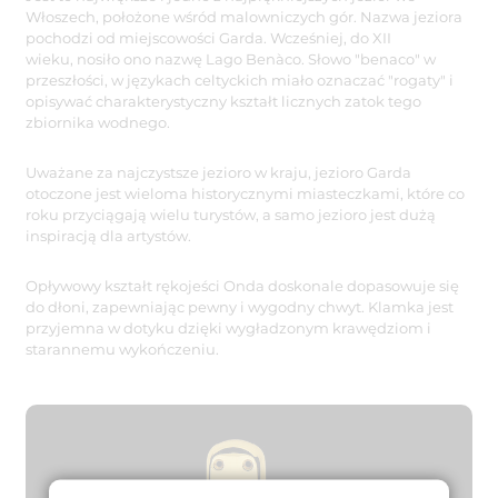
Włoszech, położone wśród malowniczych gór. Nazwa jeziora
pochodzi od miejscowości Garda. Wcześniej, do XII
wieku, nosiło ono nazwę Lago Benàco. Słowo "benaco" w
przeszłości, w językach celtyckich miało oznaczać "rogaty" i
opisywać charakterystyczny kształt licznych zatok tego
zbiornika wodnego.
Uważane za najczystsze jezioro w kraju, jezioro Garda
otoczone jest wieloma historycznymi miasteczkami, które co
roku przyciągają wielu turystów, a samo jezioro jest dużą
inspiracją dla artystów.
Opływowy kształt rękojeści Onda doskonale dopasowuje się
do dłoni, zapewniając pewny i wygodny chwyt. Klamka jest
przyjemna w dotyku dzięki wygładzonym krawędziom i
starannemu wykończeniu.