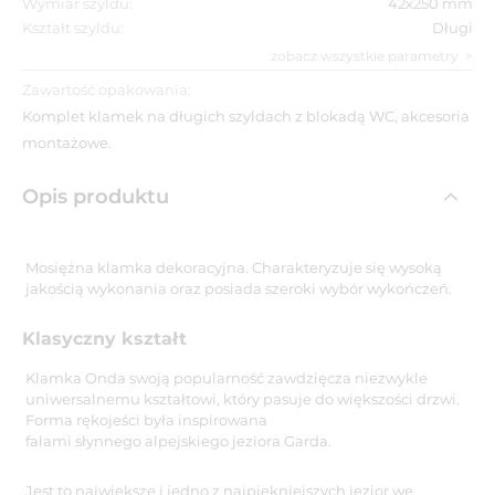
Wymiar szyldu:
42x250 mm
Kształt szyldu:
Długi
zobacz wszystkie parametry
Zawartość opakowania:
Komplet klamek na długich szyldach z blokadą WC, akcesoria
montażowe.
Opis produktu
Mosiężna klamka dekoracyjna. Charakteryzuje się wysoką
jakością wykonania oraz posiada szeroki wybór wykończeń.
Klasyczny kształt
Klamka Onda swoją popularność zawdzięcza niezwykle
uniwersalnemu kształtowi, który pasuje do większości drzwi.
Forma rękojeści była inspirowana
falami słynnego alpejskiego jeziora Garda.
Jest to największe i jedno z najpiękniejszych jezior we