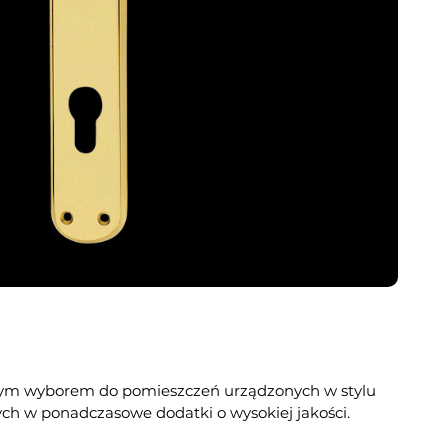
nym wyborem do pomieszczeń urządzonych w stylu
ch w ponadczasowe dodatki o wysokiej jakości.