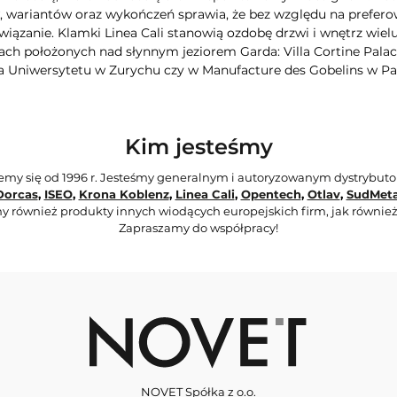
wariantów oraz wykończeń sprawia, że bez względu na preferow
iązanie. Klamki Linea Cali stanowią ozdobę drzwi i wnętrz wie
ch położonych nad słynnym jeziorem Garda: Villa Cortine Palac
a Uniwersytetu w Zurychu czy w Manufacture des Gobelins w Pa
Kim jesteśmy
jemy się od 1996 r. Jesteśmy generalnym i autoryzowanym dystrybut
Dorcas
,
ISEO
,
Krona Koblenz
,
Linea Cali
,
Opentech
,
Otlav
,
SudMeta
y również produkty innych wiodących europejskich firm, jak również
Zapraszamy do współpracy!
NOVET Spółka z o.o.