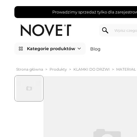
Prowadzimy sprzedaż tylko dla zarejestro
Kategorie produktów
Blog
Strona główna
>
Produkty
>
KLAMKI DO DRZWI
>
MATERIAŁ