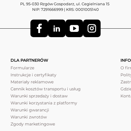
PL 95-030 Rzgów Gospodarz, ul. Cegielniana 15
NIP: 7291666999 | KRS: 0001005140
DLA PARTNERÓW
INF
Formularze
O fi
Instrukcje i certyfikaty
Poli
Materiały reklamowe
Zast
Cennik kosztów transportu i usług
Gdzi
Warunki sprzedaży i dostaw
Kont
Warunki korzystania z platformy
Warunki gwarancji
Warunki zwrotów
Zgody marketingowe