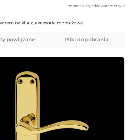
zobacz wszystkie parametry
worem na klucz, akcesoria montażowe.
ty powiązane
Pliki do pobrania