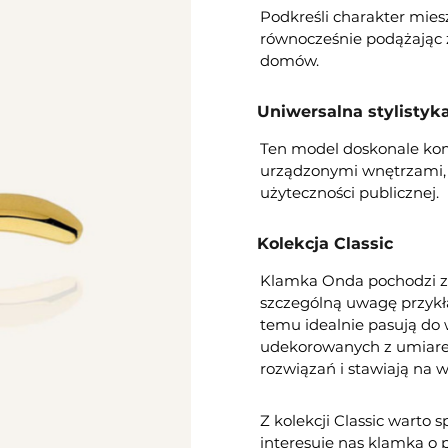
Podkreśli charakter mies
równocześnie podążając 
domów.
Uniwersalna stylistyk
Ten model doskonale komp
urządzonymi wnętrzami, 
użyteczności publicznej.
Kolekcja Classic
Klamka Onda pochodzi z k
szczególną uwagę przykła
temu idealnie pasują do 
udekorowanych z umiarem
rozwiązań i stawiają na 
Z kolekcji Classic warto s
interesuje nas klamka o p