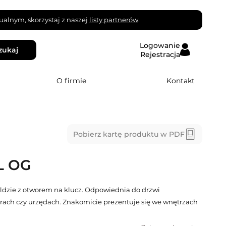
alnym, skorzystaj z naszej
listy partnerów
.
Logowanie
zukaj
Rejestracja
O firmie
Kontakt
Pobierz kartę produktu w PDF
L OG
ldzie z otworem na klucz. Odpowiednia do drzwi
ach czy urzędach. Znakomicie prezentuje się we wnętrzach