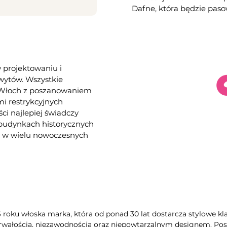
Dafne, która będzie pas
w projektowaniu i
hwytów. Wszystkie
e Włoch z poszanowaniem
i restrykcyjnych
ści najlepiej świadczy
 budynkach historycznych
az w wielu nowoczesnych
6 roku włoska marka, która od ponad 30 lat dostarcza stylowe kla
rwałością, niezawodnością oraz niepowtarzalnym designem. Poszc