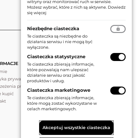
witryny oraz monitorować ruch w serwisie.
Możesz wybrać, które z nich są aktywne.
Dowiedz
się więcej
Niezbędne ciasteczka
Te ciasteczka są niezbędne do
działania serwisu i nie mogą być
wyłączone.
Ciasteczka statystyczne
ORMACJE
Te ciasteczka zbierają informacje,
które pozwalają nam ulepszać
rmie
działanie serwisu oraz jakość
tyka prywatności
produktów i usług.
rzeżenia prawne
Ciasteczka marketingowe
e kupić
Te ciasteczka zbierają informacje,
akt
które mogą zostać wykorzystane w
celach marketingowych.
Akceptuj wszystkie ciasteczka