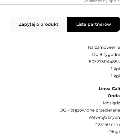
Zobacz pełny opis
Zapytaj o produkt
Lista partnerów
Na zamówienie
Do 8 tygodni
8032731144854
1 kpl
1 kpl
Linea Cali
Onda
Mosiądz
OG - brązowione przecierane
Wewnętrznych
42x250 mm
Długi