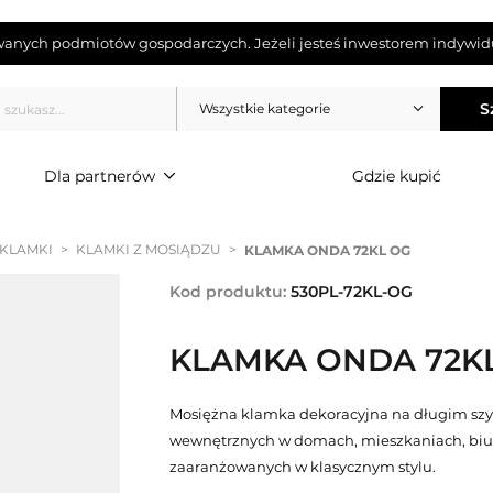
wanych podmiotów gospodarczych. Jeżeli jesteś inwestorem indywidu
S
Wszystkie kategorie
Dla partnerów
Gdzie kupić
 KLAMKI
>
KLAMKI Z MOSIĄDZU
>
KLAMKA ONDA 72KL OG
Kod produktu:
530PL-72KL-OG
KLAMKA ONDA 72K
Mosiężna klamka dekoracyjna na długim szy
wewnętrznych w domach, mieszkaniach, biur
zaaranżowanych w klasycznym stylu.