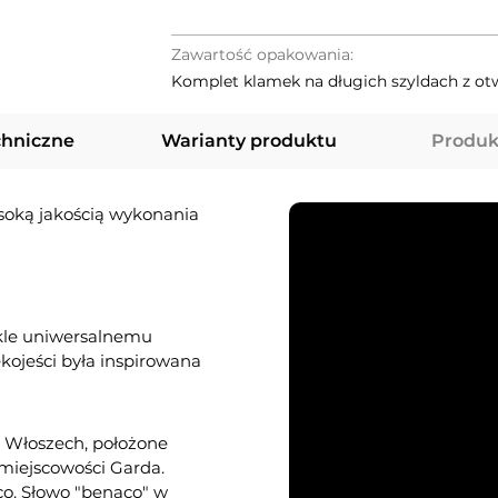
Zawartość opakowania:
Komplet klamek na długich szyldach z ot
chniczne
Warianty produktu
Produk
soką jakością wykonania
kle uniwersalnemu
ękojeści była inspirowana
we Włoszech, położone
miejscowości Garda.
co. Słowo "benaco" w