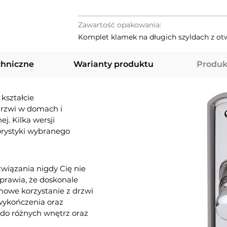
Zawartość opakowania:
Komplet klamek na długich szyldach z ot
chniczne
Warianty produktu
Produk
kształcie
drzwi w domach i
j. Kilka wersji
orystyki wybranego
związania nigdy Cię nie
sprawia, że doskonale
mowe korzystanie z drzwi
 wykończenia oraz
do różnych wnętrz oraz