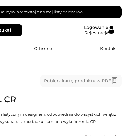
alnym, skorzystaj z naszej
listy partnerów
.
Logowanie
zukaj
Rejestracja
O firmie
Kontakt
Pobierz kartę produktu w PDF
 CR
malistycznym designem, odpowiednia do wszystkich wnętrz
wykonana z mosiądzu i posiada wykończenie CR -