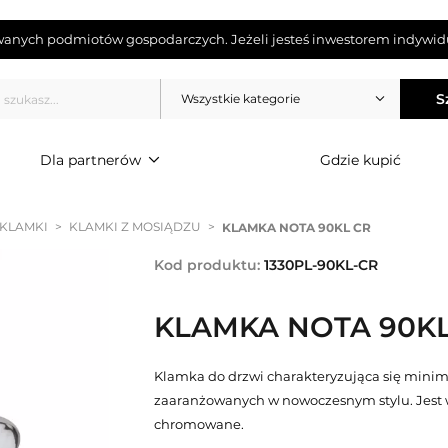
wanych podmiotów gospodarczych. Jeżeli jesteś inwestorem indywidu
S
Wszystkie kategorie
Dla partnerów
Gdzie kupić
 KLAMKI
>
KLAMKI Z MOSIĄDZU
>
KLAMKA NOTA 90KL CR
Kod produktu:
1330PL-90KL-CR
KLAMKA NOTA 90KL
Klamka do drzwi charakteryzująca się mini
zaaranżowanych w nowoczesnym stylu. Jest 
chromowane.