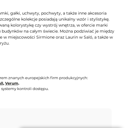
mki, gałki, uchwyty, pochwyty, a także inne akcesoria
zególne kolekcje posiadają unikalny wzór i stylistykę.
aną kolorystykę czy wystrój wnętrza, w ofercie marki
lu budynków na całym świecie. Można podziwiać je między
e w miejscowości Sirmione oraz Laurin w Saló, a także w
ryżu.
orem znanych europejskich firm produkcyjnych:
ll
,
Verum
.
 systemy kontroli dostępu.