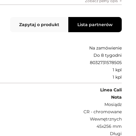
Zobacz pełny opis
Zapytaj o produkt
Lista partnerów
Na zamówienie
Do 8 tygodni
8032731578505
1 kpl
1 kpl
Linea Cali
Nota
Mosiądz
CR - chromowane
Wewnętrznych
45x256 mm
Długi