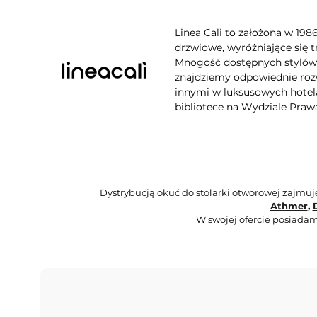
Linea Cali to założona w 198
drzwiowe, wyróżniające się t
Mnogość dostępnych stylów, 
znajdziemy odpowiednie rozw
innymi w luksusowych hotela
bibliotece na Wydziale Praw
Dystrybucją okuć do stolarki otworowej zajmu
Athmer
,
W swojej ofercie posiadam