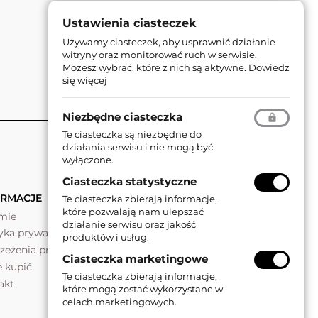
Ustawienia ciasteczek
Używamy ciasteczek, aby usprawnić działanie
witryny oraz monitorować ruch w serwisie.
Możesz wybrać, które z nich są aktywne.
Dowiedz
się więcej
Niezbędne ciasteczka
Te ciasteczka są niezbędne do
działania serwisu i nie mogą być
wyłączone.
Ciasteczka statystyczne
ORMACJE
Te ciasteczka zbierają informacje,
które pozwalają nam ulepszać
rmie
działanie serwisu oraz jakość
tyka prywatności
produktów i usług.
rzeżenia prawne
Ciasteczka marketingowe
e kupić
Te ciasteczka zbierają informacje,
akt
które mogą zostać wykorzystane w
celach marketingowych.