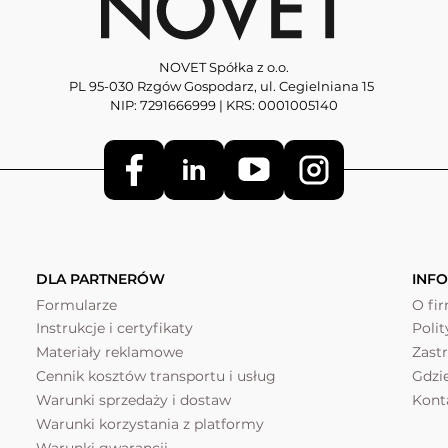
NOVET Spółka z o.o.
PL 95-030 Rzgów Gospodarz, ul. Cegielniana 15
NIP: 7291666999 | KRS: 0001005140
DLA PARTNERÓW
INF
Formularze
O fi
Instrukcje i certyfikaty
Poli
Materiały reklamowe
Zast
Cennik kosztów transportu i usług
Gdzi
Warunki sprzedaży i dostaw
Kont
Warunki korzystania z platformy
Warunki gwarancji