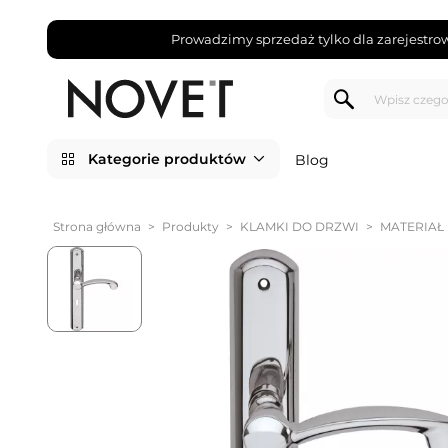
Prowadzimy sprzedaż tylko dla zarejestro
Kategorie produktów
Blog
Strona główna
>
Produkty
>
KLAMKI DO DRZWI
>
MATERIAŁ