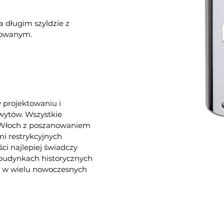
 długim szyldzie z
mowanym.
w projektowaniu i
hwytów. Wszystkie
e Włoch z poszanowaniem
i restrykcyjnych
ści najlepiej świadczy
 budynkach historycznych
az w wielu nowoczesnych