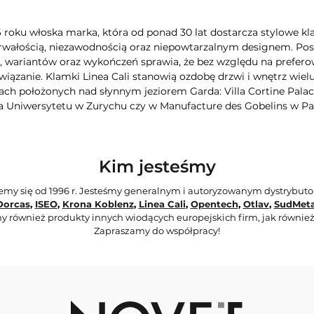
6 roku włoska marka, która od ponad 30 lat dostarcza stylowe kla
rwałością, niezawodnością oraz niepowtarzalnym designem. Poszc
wariantów oraz wykończeń sprawia, że bez względu na preferow
iązanie. Klamki Linea Cali stanowią ozdobę drzwi i wnętrz wie
ch położonych nad słynnym jeziorem Garda: Villa Cortine Palac
a Uniwersytetu w Zurychu czy w Manufacture des Gobelins w Pa
Kim jesteśmy
jemy się od 1996 r. Jesteśmy generalnym i autoryzowanym dystrybut
Dorcas
,
ISEO
,
Krona Koblenz
,
Linea Cali
,
Opentech
,
Otlav
,
SudMeta
y również produkty innych wiodących europejskich firm, jak również
Zapraszamy do współpracy!