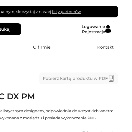
alnym, skorzystaj z naszej
listy partnerów
.
Logowanie
zukaj
Rejestracja
O firmie
Kontakt
Pobierz kartę produktu w PDF
C DX PM
malistycznym designem, odpowiednia do wszystkich wnętrz
wykonana z mosiądzu i posiada wykończenie PM -