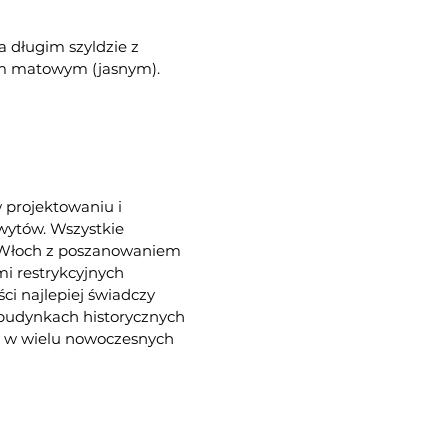
 długim szyldzie z
m matowym (jasnym).
w projektowaniu i
hwytów. Wszystkie
e Włoch z poszanowaniem
i restrykcyjnych
ści najlepiej świadczy
 budynkach historycznych
az w wielu nowoczesnych