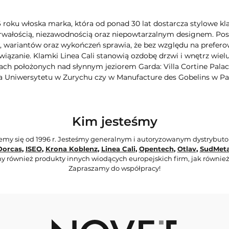
6 roku włoska marka, która od ponad 30 lat dostarcza stylowe kla
rwałością, niezawodnością oraz niepowtarzalnym designem. Poszc
wariantów oraz wykończeń sprawia, że bez względu na preferow
iązanie. Klamki Linea Cali stanowią ozdobę drzwi i wnętrz wie
ch położonych nad słynnym jeziorem Garda: Villa Cortine Palac
a Uniwersytetu w Zurychu czy w Manufacture des Gobelins w Pa
Kim jesteśmy
jemy się od 1996 r. Jesteśmy generalnym i autoryzowanym dystrybut
Dorcas
,
ISEO
,
Krona Koblenz
,
Linea Cali
,
Opentech
,
Otlav
,
SudMeta
y również produkty innych wiodących europejskich firm, jak również
Zapraszamy do współpracy!