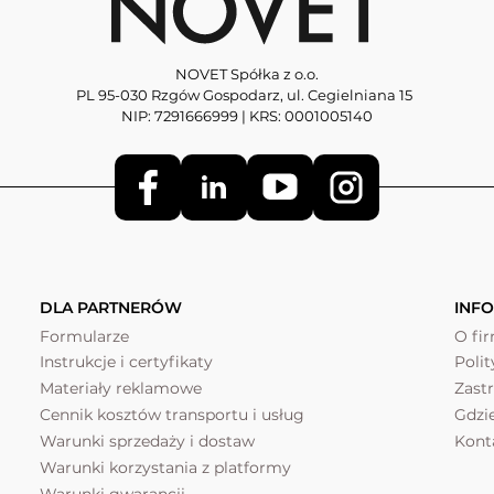
NOVET Spółka z o.o.
PL 95-030 Rzgów Gospodarz, ul. Cegielniana 15
NIP: 7291666999 | KRS: 0001005140
DLA PARTNERÓW
INF
Formularze
O fi
Instrukcje i certyfikaty
Poli
Materiały reklamowe
Zast
Cennik kosztów transportu i usług
Gdzi
Warunki sprzedaży i dostaw
Kont
Warunki korzystania z platformy
Warunki gwarancji