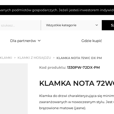
wanych podmiotów gospodarczych. Jeżeli jesteś inwestorem indywidu
S
Wszystkie kategorie
Dla partnerów
Gdzie kupić
 KLAMKI
>
KLAMKI Z MOSIĄDZU
>
KLAMKA NOTA 72WC DX PM
Kod produktu:
1330PW-72DX-PM
KLAMKA NOTA 72W
Klamka do drzwi charakteryzująca się mini
zaaranżowanych w nowoczesnym stylu. Jest 
brązowione matowe (jasne).