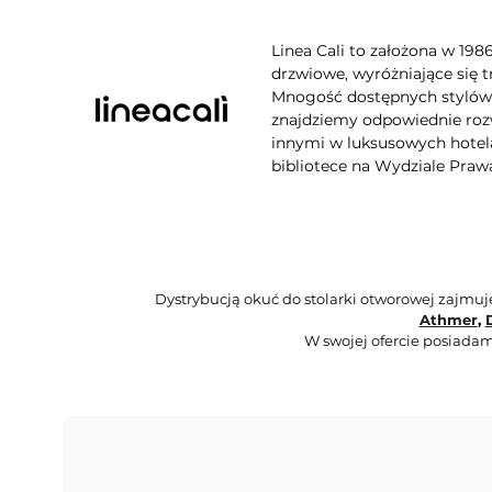
Linea Cali to założona w 198
drzwiowe, wyróżniające się t
Mnogość dostępnych stylów, 
znajdziemy odpowiednie rozw
innymi w luksusowych hotela
bibliotece na Wydziale Praw
Dystrybucją okuć do stolarki otworowej zajmu
Athmer
,
W swojej ofercie posiadam