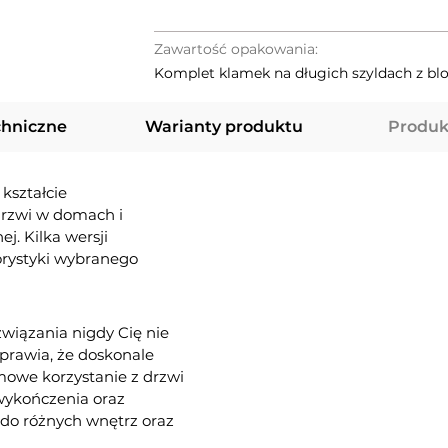
Zawartość opakowania:
Komplet klamek na długich szyldach z b
chniczne
Warianty produktu
Produk
kształcie
drzwi w domach i
j. Kilka wersji
orystyki wybranego
związania nigdy Cię nie
sprawia, że doskonale
mowe korzystanie z drzwi
 wykończenia oraz
do różnych wnętrz oraz