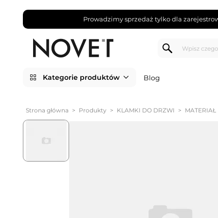
Prowadzimy sprzedaż tylko dla zarejestro
Kategorie produktów
Blog
Strona główna
>
Produkty
>
KLAMKI DO DRZWI
>
MATERIAŁ