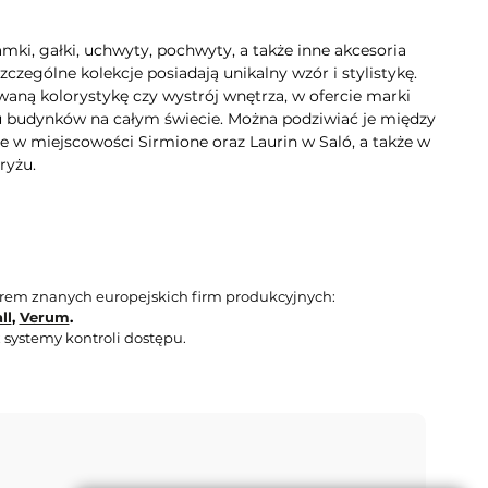
mki, gałki, uchwyty, pochwyty, a także inne akcesoria
zególne kolekcje posiadają unikalny wzór i stylistykę.
aną kolorystykę czy wystrój wnętrza, w ofercie marki
lu budynków na całym świecie. Można podziwiać je między
e w miejscowości Sirmione oraz Laurin w Saló, a także w
ryżu.
orem znanych europejskich firm produkcyjnych:
ll
,
Verum
.
 systemy kontroli dostępu.