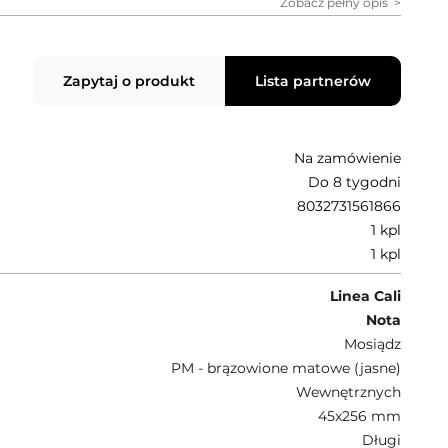
Zobacz pełny opis
Zapytaj o produkt
Lista partnerów
Na zamówienie
Do 8 tygodni
8032731561866
1 kpl
1 kpl
Linea Cali
Nota
Mosiądz
PM - brązowione matowe (jasne)
Wewnętrznych
45x256 mm
Długi