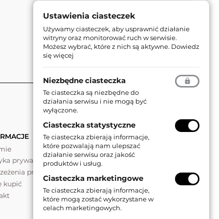
Ustawienia ciasteczek
Używamy ciasteczek, aby usprawnić działanie
witryny oraz monitorować ruch w serwisie.
Możesz wybrać, które z nich są aktywne.
Dowiedz
się więcej
Niezbędne ciasteczka
Te ciasteczka są niezbędne do
działania serwisu i nie mogą być
wyłączone.
Ciasteczka statystyczne
ORMACJE
Te ciasteczka zbierają informacje,
które pozwalają nam ulepszać
rmie
działanie serwisu oraz jakość
tyka prywatności
produktów i usług.
rzeżenia prawne
Ciasteczka marketingowe
e kupić
Te ciasteczka zbierają informacje,
akt
które mogą zostać wykorzystane w
celach marketingowych.