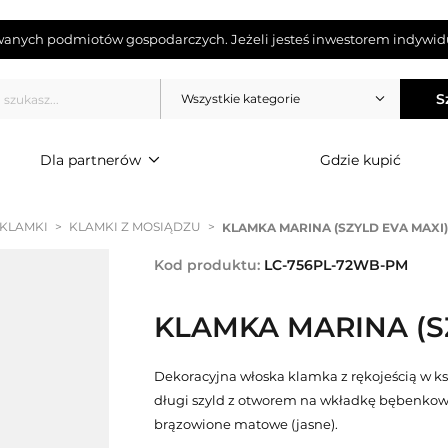
wanych podmiotów gospodarczych. Jeżeli jesteś inwestorem indywidu
S
Wszystkie kategorie
Dla partnerów
Gdzie kupić
 KLAMKI
>
KLAMKI Z MOSIĄDZU
>
KLAMKA MARINA (SZYLD EVA MAXI
Kod produktu:
LC-756PL-72WB-PM
KLAMKA MARINA (S
Dekoracyjna włoska klamka z rękojeścią w k
długi szyld z otworem na wkładkę bębenkow
brązowione matowe (jasne).