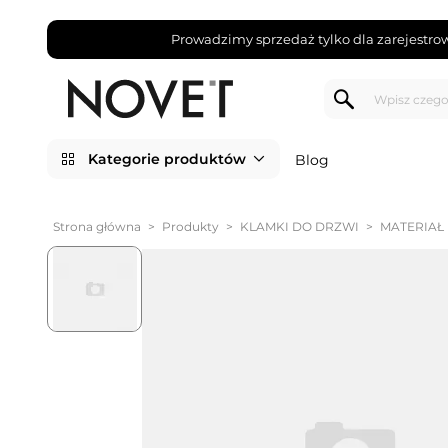
Prowadzimy sprzedaż tylko dla zarejestro
Kategorie produktów
Blog
Strona główna
>
Produkty
>
KLAMKI DO DRZWI
>
MATERIAŁ