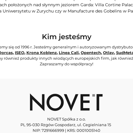
ch położonych nad słynnym jeziorem Garda: Villa Cortine Palac
a Uniwersytetu w Zurychu czy w Manufacture des Gobelins w Pa
Kim jesteśmy
jemy się od 1996 r. Jesteśmy generalnym i autoryzowanym dystrybut
Dorcas
,
ISEO
,
Krona Koblenz
,
Linea Cali
,
Opentech
,
Otlav
,
SudMeta
y również produkty innych wiodących europejskich firm, jak również
Zapraszamy do współpracy!
NOVET Spółka z o.o.
PL 95-030 Rzgów Gospodarz, ul. Cegielniana 15
NIP: 7291666999 | KRS: 0001005140