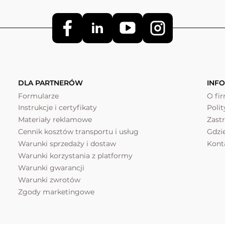
DLA PARTNERÓW
INF
Formularze
O fi
Instrukcje i certyfikaty
Poli
Materiały reklamowe
Zast
Cennik kosztów transportu i usług
Gdzi
Warunki sprzedaży i dostaw
Kont
Warunki korzystania z platformy
Warunki gwarancji
Warunki zwrotów
Zgody marketingowe