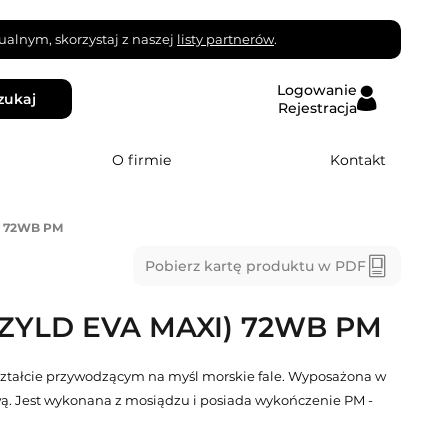
alnym, skorzystaj z naszej
listy partnerów
.
Logowanie
zukaj
Rejestracja
O firmie
Kontakt
) 72WB PM
Pobierz kartę produktu w PDF
ZYLD EVA MAXI) 72WB PM
ształcie przywodzącym na myśl morskie fale. Wyposażona w
ą. Jest wykonana z mosiądzu i posiada wykończenie PM -