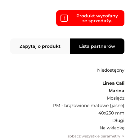
Produkt wycofany
ze sprzedaży.
Zapytaj o produkt
Lista partnerów
Niedostępny
Linea Cali
Marina
Mosiądz
PM - brązowione matowe (jasne)
40x250 mm
Długi
Na wkładkę
zobacz wszystkie parametry