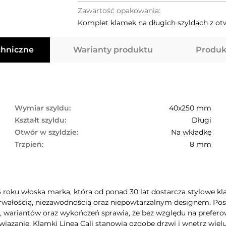
Zawartość opakowania:
Komplet klamek na długich szyldach z o
chniczne
Warianty produktu
Produk
Wymiar szyldu:
40x250 mm
Kształt szyldu:
Długi
Otwór w szyldzie:
Na wkładkę
Trzpień:
8 mm
6 roku włoska marka, która od ponad 30 lat dostarcza stylowe kla
rwałością, niezawodnością oraz niepowtarzalnym designem. Poszc
wariantów oraz wykończeń sprawia, że bez względu na preferow
iązanie. Klamki Linea Cali stanowią ozdobę drzwi i wnętrz wie