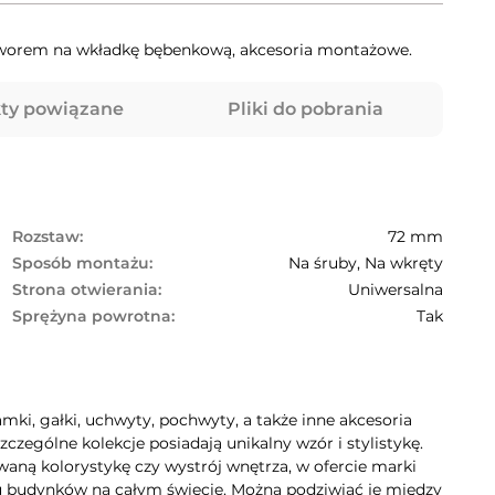
tworem na wkładkę bębenkową, akcesoria montażowe.
ty powiązane
Pliki do pobrania
Rozstaw:
72 mm
Sposób montażu:
Na śruby, Na wkręty
Strona otwierania:
Uniwersalna
Sprężyna powrotna:
Tak
mki, gałki, uchwyty, pochwyty, a także inne akcesoria
zególne kolekcje posiadają unikalny wzór i stylistykę.
aną kolorystykę czy wystrój wnętrza, w ofercie marki
lu budynków na całym świecie. Można podziwiać je między