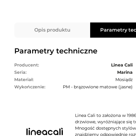
Opis produktu
Parametry te
Parametry techniczne
Producent:
Linea Cali
Seria:
Marina
Materiał:
Mosiądz
Wykończenie:
PM - brązowione matowe (jasne)
Linea Cali to założona w 198
drzwiowe, wyróżniające się t
Mnogość dostępnych stylów, 
znajdziemy odpowiednie rozw