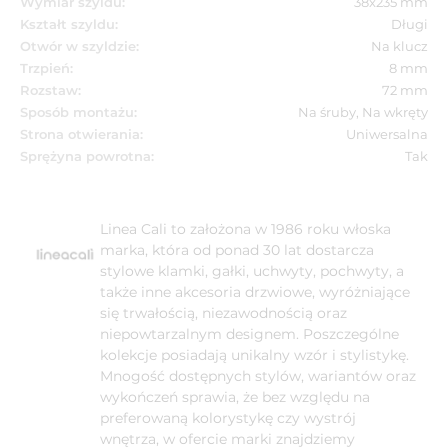
Wymiar szyldu:
38x235 mm
Kształt szyldu:
Długi
Otwór w szyldzie:
Na klucz
Trzpień:
8 mm
Rozstaw:
72 mm
Sposób montażu:
Na śruby, Na wkręty
Strona otwierania:
Uniwersalna
Sprężyna powrotna:
Tak
Linea Cali to założona w 1986 roku włoska
marka, która od ponad 30 lat dostarcza
stylowe klamki, gałki, uchwyty, pochwyty, a
także inne akcesoria drzwiowe, wyróżniające
się trwałością, niezawodnością oraz
niepowtarzalnym designem. Poszczególne
kolekcje posiadają unikalny wzór i stylistykę.
Mnogość dostępnych stylów, wariantów oraz
wykończeń sprawia, że bez względu na
preferowaną kolorystykę czy wystrój
wnętrza, w ofercie marki znajdziemy