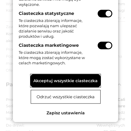
Wymiar szyldu:
38x235 mm
wyłączone.
Kształt szyldu:
Długi
Ciasteczka statystyczne
zobacz wszystkie parametry
Te ciasteczka zbierają informacje,
które pozwalają nam ulepszać
Zawartość opakowania:
działanie serwisu oraz jakość
Komplet klamek na długich szyldach z otworem na klucz,
produktów i usług.
akcesoria montażowe.
Ciasteczka marketingowe
Produkt wyprzedażowy.
Te ciasteczka zbierają informacje,
Podana cena dotyczy wyłącznie towarów znajdujących się na
które mogą zostać wykorzystane w
celach marketingowych.
magazynie.
Oferta obowiązuje do wyczerpania zapasów.
Akceptuj wszystkie ciasteczka
Parametry techniczne
Odrzuć wszystkie ciasteczka
Producent:
Linea Cali
Seria:
Mare
Materiał:
Mosiądz
Zapisz ustawienia
Wykończenie:
OL - mosiądzowane lakierowane
Do drzwi:
Wewnętrznych