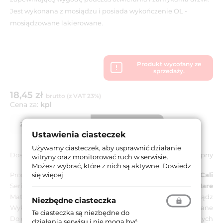
Jest wykonana z mosiądzu i posiada wykończenie OL -
mosiądzowane lakierowane.
Produkt wycofany ze
sprzedaży.
18,45 zł
brutto (z VAT 23%)
Cena za:
kpl
Zapytaj o produkt
Lista partnerów
Ustawienia ciasteczek
Używamy ciasteczek, aby usprawnić działanie
Dostępność:
Niedostępny
witryny oraz monitorować ruch w serwisie.
Możesz wybrać, które z nich są aktywne.
Dowiedz
się więcej
Producent:
Linea Cali
Seria:
Mare
Materiał:
Mosiądz
Niezbędne ciasteczka
Wykończenie:
OL - mosiądzowane lakierowane
Te ciasteczka są niezbędne do
Do drzwi:
Wewnętrznych
działania serwisu i nie mogą być