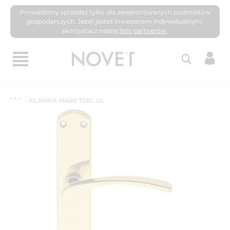
Prowadzimy sprzedaż tylko dla zarejestrowanych podmiotów
gospodarczych. Jeżeli jesteś inwestorem indywidualnym,
skorzystaj z naszej
listy partnerów
.
KLAMKA MARE 72KL OL