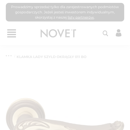
Prowadzimy sprzedaż tylko dla zarejestrowanych podmiotów
gospodarczych. Jeżeli jesteś inwestorem indywidualnym,
skorzystaj z naszej
listy partnerów
.
KLAMKA LADY SZYLD OKRĄGŁY 011 BO