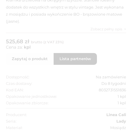
dodatek do wszystkich wnętrz w stylu vintage. Jest wykonana
z mosiądzu i posiada wykończenie BO - brązowione matowe
(jasne).
Zobacz pełny opis
525,68 zł
brutto (z VAT 23%)
Cena za:
kpl
Zapytaj o produkt
Lista partnerów
Dostępność:
Na zamówienie
Czas dostawy:
Do 8 tygodni
Kod EAN:
8032731551836
Opakowanie jednostkowe:
1 kpl
Opakowanie zbiorcze:
1 kpl
Producent:
Linea Cali
Seria:
Lady
Materiał:
Mosiądz