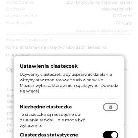
Wykończenie:
BO - brązowione matowe (jasne)
Do drzwi:
Wewnętrznych
Wymiar szyldu:
Ø 50 mm
Kształt szyldu:
Okrągły
zobacz wszystkie parametry
Zawartość opakowania:
Komplet klamek na okrągłych szyldach, akcesoria
montażowe.
Ustawienia ciasteczek
Opis produktu
Używamy ciasteczek, aby usprawnić działanie
witryny oraz monitorować ruch w serwisie.
Możesz wybrać, które z nich są aktywne.
Dowiedz
Lady to niezwykle stylowa klamka na okrągłym szyldzie o
się więcej
średnicy Ø50 mm. Charakterystycznym elementem jej
designu są łagodne, lekko falujące linie. Dodatkowo na
Niezbędne ciasteczka
rękojeści wygrawerowane są gustowne ornamenty,
podkreślające prestiżowy i luksusowy charakter klamki.
Te ciasteczka są niezbędne do
Model Lady to znakomity dodatek do każdych eleganckich,
działania serwisu i nie mogą być
drewnianych drzwi, idealnie pasujący do wszystkich wnętrz
wyłączone.
urządzonych w stylu vintage.
Ciasteczka statystyczne