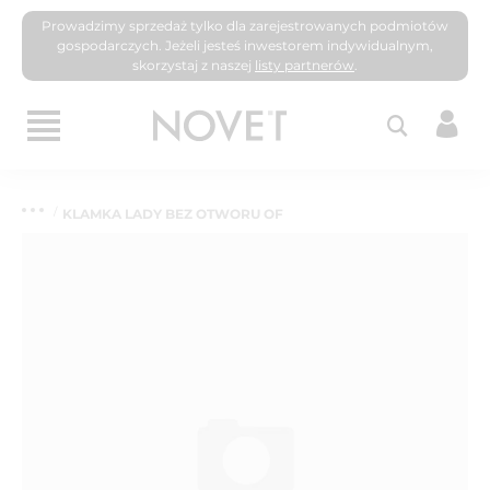
Prowadzimy sprzedaż tylko dla zarejestrowanych podmiotów
gospodarczych. Jeżeli jesteś inwestorem indywidualnym,
skorzystaj z naszej
listy partnerów
.
KLAMKA LADY BEZ OTWORU OF