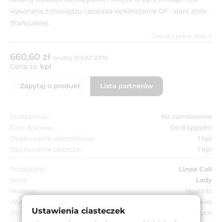
wykonana z mosiądzu i posiada wykończenie OF - stare złoto
(francuskie).
Zobacz pełny opis
660,60 zł
brutto (z VAT 23%)
Cena za:
kpl
Zapytaj o produkt
Lista partnerów
Dostępność:
Na zamówienie
Czas dostawy:
Do 8 tygodni
Opakowanie jednostkowe:
1 kpl
Opakowanie zbiorcze:
1 kpl
Producent:
Linea Cali
Seria:
Lady
Materiał:
Mosiądz
Wykończenie:
OF - stare złoto (francuskie)
Ustawienia ciasteczek
Do drzwi:
Wewnętrznych