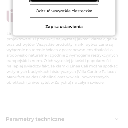
Odrzuć wszystkie ciasteczka
Zapisz ustawienia
Linea Cali to uznana włoska firma specjalizująca się w
projektowaniu i produkcji najwyższej jakości klamek, gałek
oraz uchwytów. Wszystkie produkty marki wytwarzane są
wyłącznie na terenie Włoch z poszanowaniem dbałości o
środowisko naturalne i zgodnie z wymogami restrykcyjnych
europejskich norm. O ich wysokiej jakości i popularności
najlepiej świadczy fakt, że klamki Linea Cali można spotkać
w słynnych budynkach historycznych (Villa Cortine Palace /
Manufacture des Gobelins) oraz w wielu nowoczesnych
obiektach (Uniwersytet w Zurychu) na całym świecie.
Parametry techniczne