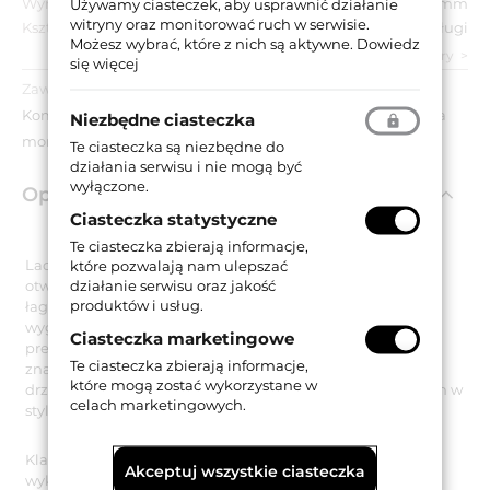
Wymiar szyldu:
49x275 mm
Używamy ciasteczek, aby usprawnić działanie
witryny oraz monitorować ruch w serwisie.
Kształt szyldu:
Długi
Możesz wybrać, które z nich są aktywne.
Dowiedz
zobacz wszystkie parametry
się więcej
Zawartość opakowania:
Komplet klamek na długich szyldach bez otworu, akcesoria
Niezbędne ciasteczka
montażowe.
Te ciasteczka są niezbędne do
działania serwisu i nie mogą być
wyłączone.
Opis produktu
Ciasteczka statystyczne
Te ciasteczka zbierają informacje,
Lady to niezwykle stylowa klamka na długim szyldzie bez
które pozwalają nam ulepszać
działanie serwisu oraz jakość
otworu. Charakterystycznym elementem jej designu są
produktów i usług.
łagodne, lekko falujące linie. Dodatkowo na rękojeści
wygrawerowane są gustowne ornamenty, podkreślające
Ciasteczka marketingowe
prestiżowy i luksusowy charakter klamki. Model Lady to
Te ciasteczka zbierają informacje,
znakomity dodatek do każdych eleganckich, drewnianych
które mogą zostać wykorzystane w
drzwi, idealnie pasujący do wszystkich wnętrz urządzonych w
celach marketingowych.
stylu vintage.
Klamka Lady jest wykonana z mosiądzu i występuje w
Akceptuj wszystkie ciasteczka
wykończeniu stare złoto (francuskie).