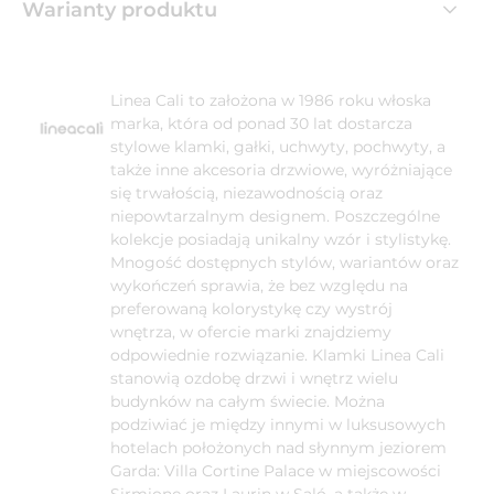
Warianty produktu
Linea Cali to założona w 1986 roku włoska
marka, która od ponad 30 lat dostarcza
stylowe klamki, gałki, uchwyty, pochwyty, a
także inne akcesoria drzwiowe, wyróżniające
się trwałością, niezawodnością oraz
niepowtarzalnym designem. Poszczególne
kolekcje posiadają unikalny wzór i stylistykę.
Mnogość dostępnych stylów, wariantów oraz
wykończeń sprawia, że bez względu na
preferowaną kolorystykę czy wystrój
wnętrza, w ofercie marki znajdziemy
odpowiednie rozwiązanie. Klamki Linea Cali
stanowią ozdobę drzwi i wnętrz wielu
budynków na całym świecie. Można
podziwiać je między innymi w luksusowych
hotelach położonych nad słynnym jeziorem
Garda: Villa Cortine Palace w miejscowości
Sirmione oraz Laurin w Saló, a także w