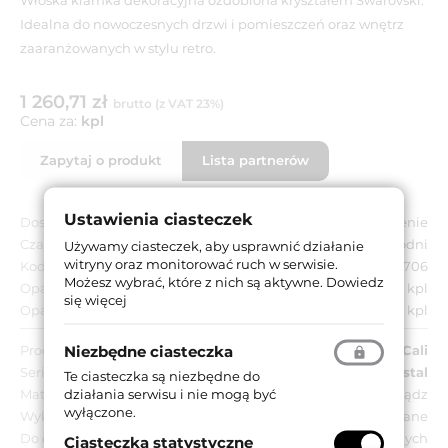
Idealna do nowoczesnych drzwi i pomieszczeń oraz wnętrz
zaaranżowanych w stylu retro.
1 260,71 zł
brutto (z VAT 23%)
Cena za:
kpl
Zapytaj o produkt
Lista partnerów
Ustawienia ciasteczek
Dostępność:
Na zamówienie
Czas dostawy:
Do 8 tygodni
Używamy ciasteczek, aby usprawnić działanie
witryny oraz monitorować ruch w serwisie.
Kod EAN:
8032731014706
Możesz wybrać, które z nich są aktywne.
Dowiedz
Opakowanie jednostkowe:
1 kpl
się więcej
Opakowanie zbiorcze:
1 kpl
Niezbędne ciasteczka
Producent:
Linea Cali
Seria:
Idea Crystal
Te ciasteczka są niezbędne do
działania serwisu i nie mogą być
Materiał:
Mosiądz
wyłączone.
Wykończenie:
OZ - pozłacane
Do drzwi:
Wewnętrznych
Ciasteczka statystyczne