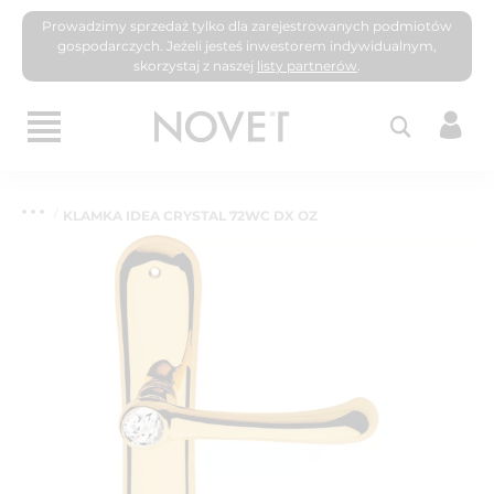
Prowadzimy sprzedaż tylko dla zarejestrowanych podmiotów
gospodarczych. Jeżeli jesteś inwestorem indywidualnym,
skorzystaj z naszej
listy partnerów
.
KLAMKA IDEA CRYSTAL 72WC DX OZ