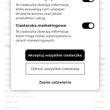
Wymiar szyldu:
46x250 mm
Te ciasteczka zbierają informacje,
Kształt szyldu:
Długi
które pozwalają nam ulepszać
działanie serwisu oraz jakość
zobacz wszystkie parametry
produktów i usług.
Zawartość opakowania:
Ciasteczka marketingowe
Komplet klamek na długich szyldach z blokadą WC, akcesoria
Te ciasteczka zbierają informacje,
montażowe.
które mogą zostać wykorzystane w
celach marketingowych.
Parametry techniczne
Akceptuj wszystkie ciasteczka
Producent:
Linea Cali
Seria:
Idea Crystal
Odrzuć wszystkie ciasteczka
Materiał:
Mosiądz
Wykończenie:
OZ - pozłacane
Do drzwi:
Wewnętrznych
Zapisz ustawienia
Wymiar szyldu:
46x250 mm
Kształt szyldu:
Długi
Otwór w szyldzie:
WC
Trzpień:
8 mm
Rozstaw:
72 mm