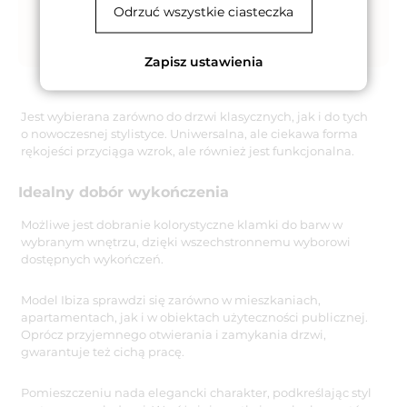
Odrzuć wszystkie ciasteczka
Zapisz ustawienia
Jest wybierana zarówno do drzwi klasycznych, jak i do tych
o nowoczesnej stylistyce. Uniwersalna, ale ciekawa forma
rękojeści przyciąga wzrok, ale również jest funkcjonalna.
Idealny dobór wykończenia
Możliwe jest dobranie kolorystyczne klamki do barw w
wybranym wnętrzu, dzięki wszechstronnemu wyborowi
dostępnych wykończeń.
Model Ibiza sprawdzi się zarówno w mieszkaniach,
apartamentach, jak i w obiektach użyteczności publicznej.
Oprócz przyjemnego otwierania i zamykania drzwi,
gwarantuje też cichą pracę.
Pomieszczeniu nada elegancki charakter, podkreślając styl