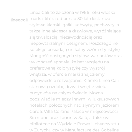
Linea Cali to założona w 1986 roku włoska
marka, która od ponad 30 lat dostarcza
stylowe klamki, gałki, uchwyty, pochwyty, a
także inne akcesoria drzwiowe, wyróżniające
się trwałością, niezawodnością oraz
niepowtarzalnym designem. Poszczególne
kolekcje posiadają unikalny wzór i stylistykę.
Mnogość dostępnych stylów, wariantów oraz
wykończeń sprawia, że bez względu na
preferowaną kolorystykę czy wystrój
wnętrza, w ofercie marki znajdziemy
odpowiednie rozwiązanie. Klamki Linea Cali
stanowią ozdobę drzwi i wnętrz wielu
budynków na całym świecie. Można
podziwiać je między innymi w luksusowych
hotelach położonych nad słynnym jeziorem
Garda: Villa Cortine Palace w miejscowości
Sirmione oraz Laurin w Saló, a także w
bibliotece na Wydziale Prawa Uniwersytetu
w Zurychu czy w Manufacture des Gobelins