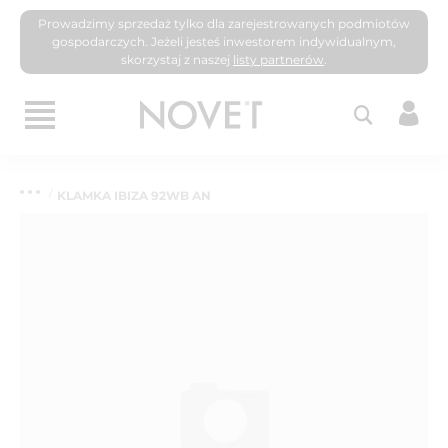
Prowadzimy sprzedaż tylko dla zarejestrowanych podmiotów
gospodarczych. Jeżeli jesteś inwestorem indywidualnym,
skorzystaj z naszej
listy partnerów
.
KLAMKA IBIZA 92WB AN