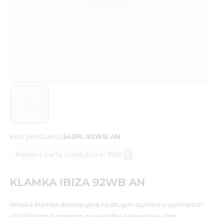
Kod produktu:
545PL-92WB-AN
Pobierz kartę produktu w PDF
KLAMKA IBIZA 92WB AN
Włoska klamka dekoracyjna na długim szyldzie o wymiarach
40x240 mm z otworem na wkładkę bębenkową. Jest