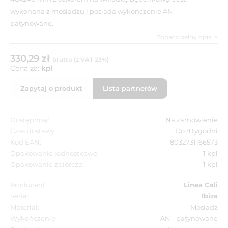
wykonana z mosiądzu i posiada wykończenie AN -
patynowane.
Zobacz pełny opis
330,29 zł
brutto (z VAT 23%)
Cena za:
kpl
Zapytaj o produkt
Lista partnerów
Dostępność:
Na zamówienie
Czas dostawy:
Do 8 tygodni
Kod EAN:
8032731166573
Opakowanie jednostkowe:
1 kpl
Opakowanie zbiorcze:
1 kpl
Producent:
Linea Cali
Seria:
Ibiza
Materiał:
Mosiądz
Wykończenie:
AN - patynowane