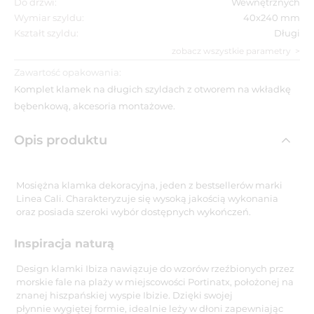
Do drzwi:
Wewnętrznych
Wymiar szyldu:
40x240 mm
Kształt szyldu:
Długi
zobacz wszystkie parametry
Zawartość opakowania:
Komplet klamek na długich szyldach z otworem na wkładkę
bębenkową, akcesoria montażowe.
Opis produktu
Mosiężna klamka dekoracyjna, jeden z bestsellerów marki
Linea Cali. Charakteryzuje się wysoką jakością wykonania
oraz posiada szeroki wybór dostępnych wykończeń.
Inspiracja naturą
Design klamki Ibiza nawiązuje do wzorów rzeźbionych przez
morskie fale na plaży w miejscowości Portinatx, położonej na
znanej hiszpańskiej wyspie Ibizie. Dzięki swojej
płynnie wygiętej formie, idealnie leży w dłoni zapewniając