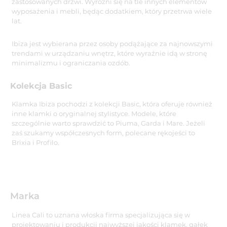
zastosowanych drzwi. Wyróżni się na tle innych elementów
wyposażenia i mebli, będąc dodatkiem, który przetrwa wiele
lat.
Ibiza jest wybierana przez osoby podążające za najnowszymi
trendami w urządzaniu wnętrz, które wyraźnie idą w stronę
minimalizmu i ograniczania ozdób.
Kolekcja Basic
Klamka Ibiza pochodzi z kolekcji Basic, która oferuje również
inne klamki o oryginalnej stylistyce. Modele, które
szczególnie warto sprawdzić to Piuma, Garda i Mare. Jeżeli
zaś szukamy współczesnych form, polecane rękojeści to
Brixia i Profilo.
Marka
Linea Cali to uznana włoska firma specjalizująca się w
projektowaniu i produkcji najwyższej jakości klamek, gałek