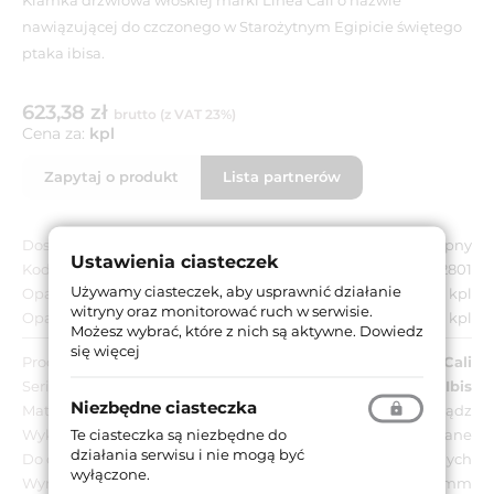
nawiązującej do czczonego w Starożytnym Egipicie świętego
ptaka ibisa.
623,38 zł
brutto (z VAT 23%)
Cena za:
kpl
Zapytaj o produkt
Lista partnerów
Dostępność:
Dostępny
Ustawienia ciasteczek
Kod EAN:
8032731562801
Używamy ciasteczek, aby usprawnić działanie
Opakowanie jednostkowe:
1 kpl
witryny oraz monitorować ruch w serwisie.
Opakowanie zbiorcze:
1 kpl
Możesz wybrać, które z nich są aktywne.
Dowiedz
się więcej
Producent:
Linea Cali
Seria:
Ibis
Niezbędne ciasteczka
Materiał:
Mosiądz
Te ciasteczka są niezbędne do
Wykończenie:
CR - chromowane
działania serwisu i nie mogą być
Do drzwi:
Wewnętrznych
wyłączone.
Wymiar szyldu:
Ø 52 mm