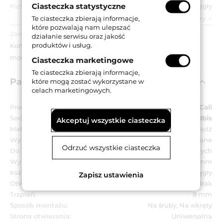
Ciasteczka statystyczne
Kształt szyldu:
Okrągły
Te ciasteczka zbierają informacje,
zobacz wszystkie parametry
które pozwalają nam ulepszać
Zawartość opakowania:
działanie serwisu oraz jakość
produktów i usług.
Komplet klamek na okrągłych szyldach, akcesoria
montażowe.
Ciasteczka marketingowe
Te ciasteczka zbierają informacje,
Parametry techniczne
które mogą zostać wykorzystane w
celach marketingowych.
Producent:
Linea Cali
Seria:
Ibis
Akceptuj wszystkie ciasteczka
Materiał:
Mosiądz
Wykończenie:
CR - chromowane
Odrzuć wszystkie ciasteczka
Do drzwi:
Wewnętrznych
Wymiar szyldu:
Ø 52 mm
Kształt szyldu:
Okrągły
Zapisz ustawienia
Otwór w szyldzie:
Brak
Trzpień:
8 mm
Sposób montażu:
Na śruby, Na wkręty
Strona otwierania:
Uniwersalna