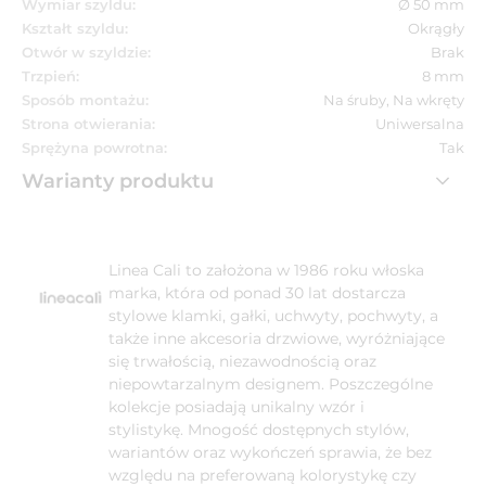
Wymiar szyldu:
Ø 50 mm
Kształt szyldu:
Okrągły
Otwór w szyldzie:
Brak
Trzpień:
8 mm
Sposób montażu:
Na śruby, Na wkręty
Strona otwierania:
Uniwersalna
Sprężyna powrotna:
Tak
Warianty produktu
Linea Cali to założona w 1986 roku włoska
marka, która od ponad 30 lat dostarcza
stylowe klamki, gałki, uchwyty, pochwyty, a
także inne akcesoria drzwiowe, wyróżniające
się trwałością, niezawodnością oraz
niepowtarzalnym designem. Poszczególne
kolekcje posiadają unikalny wzór i
stylistykę. Mnogość dostępnych stylów,
wariantów oraz wykończeń sprawia, że bez
względu na preferowaną kolorystykę czy