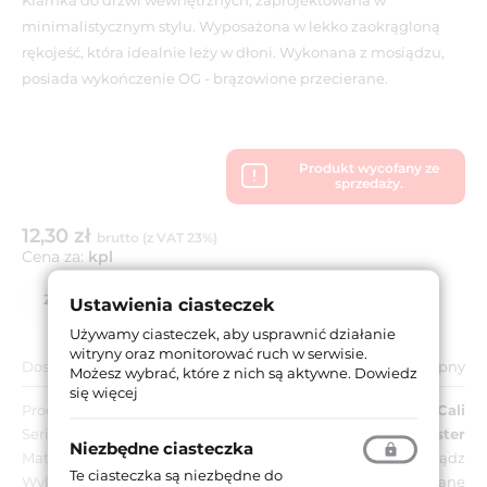
minimalistycznym stylu. Wyposażona w lekko zaokrągloną
rękojeść, która idealnie leży w dłoni. Wykonana z mosiądzu,
posiada wykończenie OG - brązowione przecierane.
Produkt wycofany ze
sprzedaży.
12,30 zł
brutto (z VAT 23%)
Cena za:
kpl
Zapytaj o produkt
Lista partnerów
Ustawienia ciasteczek
Używamy ciasteczek, aby usprawnić działanie
witryny oraz monitorować ruch w serwisie.
Dostępność:
Niedostępny
Możesz wybrać, które z nich są aktywne.
Dowiedz
się więcej
Producent:
Linea Cali
Seria:
Ester
Niezbędne ciasteczka
Materiał:
Mosiądz
Te ciasteczka są niezbędne do
Wykończenie:
OG - brązowione przecierane