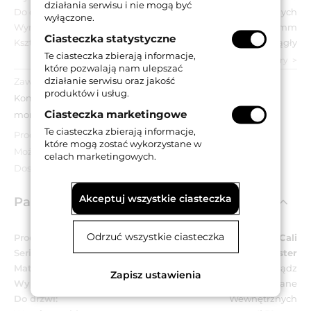
działania serwisu i nie mogą być
Do drzwi:
Wewnętrznych
wyłączone.
Wymiar szyldu:
Ø 50 mm
Ciasteczka statystyczne
Kształt szyldu:
Okrągły
Te ciasteczka zbierają informacje,
zobacz wszystkie parametry
które pozwalają nam ulepszać
działanie serwisu oraz jakość
Zawartość opakowania:
produktów i usług.
Komplet klamek na okrągłych szyldach, akcesoria
Ciasteczka marketingowe
montażowe.
Te ciasteczka zbierają informacje,
Produkt poekspozycyjny - może nosić ślady użytkowania.
które mogą zostać wykorzystane w
Możliwy brak oryginalnego opakowania.
celach marketingowych.
Dostępność do wyczerpania zapasów.
Akceptuj wszystkie ciasteczka
Parametry techniczne
Odrzuć wszystkie ciasteczka
Producent:
Linea Cali
Seria:
Ester
Materiał:
Mosiądz
Zapisz ustawienia
Wykończenie:
OG - brązowione przecierane
Do drzwi:
Wewnętrznych