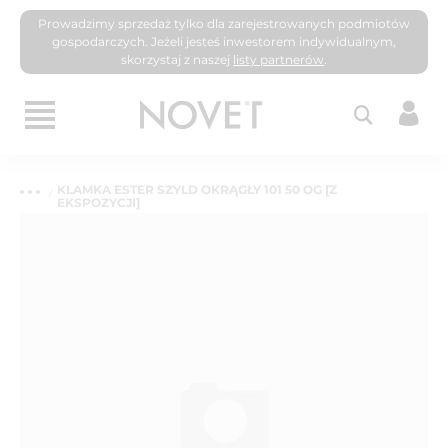
Prowadzimy sprzedaż tylko dla zarejestrowanych podmiotów
gospodarczych. Jeżeli jesteś inwestorem indywidualnym,
skorzystaj z naszej
listy partnerów
.
KLAMKA ESTER SZYLD OKRĄGŁY 101 50 OG [Z
EKSPOZYCJI]