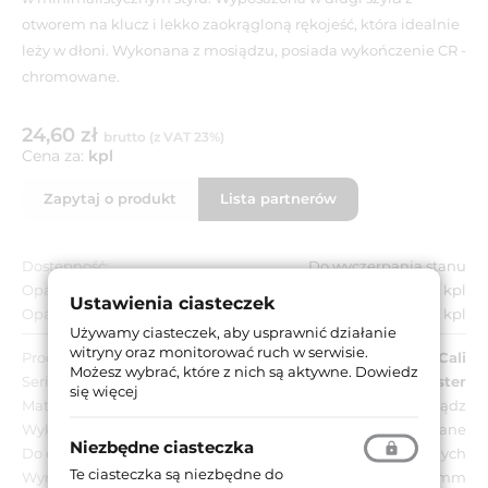
otworem na klucz i lekko zaokrągloną rękojeść, która idealnie
leży w dłoni. Wykonana z mosiądzu, posiada wykończenie CR -
chromowane.
24,60 zł
brutto (z VAT 23%)
Cena za:
kpl
Zapytaj o produkt
Lista partnerów
Dostępność:
Do wyczerpania stanu
Opakowanie jednostkowe:
1 kpl
Ustawienia ciasteczek
Opakowanie zbiorcze:
1 kpl
Używamy ciasteczek, aby usprawnić działanie
witryny oraz monitorować ruch w serwisie.
Producent:
Linea Cali
Możesz wybrać, które z nich są aktywne.
Dowiedz
Seria:
Ester
się więcej
Materiał:
Mosiądz
Wykończenie:
CR - chromowane
Niezbędne ciasteczka
Do drzwi:
Wewnętrznych
Te ciasteczka są niezbędne do
Wymiar szyldu:
37x225 mm