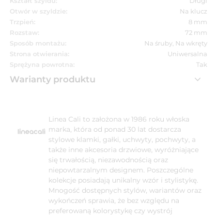
Kształt szyldu:
Długi
Otwór w szyldzie:
Na klucz
Trzpień:
8 mm
Rozstaw:
72 mm
Sposób montażu:
Na śruby, Na wkręty
Strona otwierania:
Uniwersalna
Sprężyna powrotna:
Tak
Warianty produktu
Linea Cali to założona w 1986 roku włoska
marka, która od ponad 30 lat dostarcza
stylowe klamki, gałki, uchwyty, pochwyty, a
także inne akcesoria drzwiowe, wyróżniające
się trwałością, niezawodnością oraz
niepowtarzalnym designem. Poszczególne
kolekcje posiadają unikalny wzór i stylistykę.
Mnogość dostępnych stylów, wariantów oraz
wykończeń sprawia, że bez względu na
preferowaną kolorystykę czy wystrój