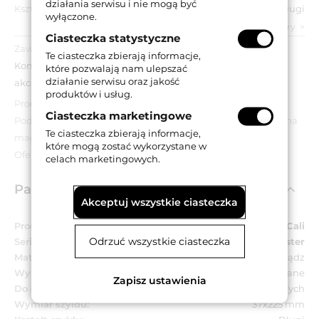
działania serwisu i nie mogą być
Kształt szyldu:
Długi
wyłączone.
zobacz wszystkie parametry
Ciasteczka statystyczne
Zawartość opakowania:
Te ciasteczka zbierają informacje,
Komplet klamek na długich szyldach z otworem na klucz,
które pozwalają nam ulepszać
działanie serwisu oraz jakość
akcesoria montażowe.
produktów i usług.
Produkt wyprzedażowy.
Ciasteczka marketingowe
Podana cena dotyczy wyłącznie towarów znajdujących się na
Te ciasteczka zbierają informacje,
magazynie.
które mogą zostać wykorzystane w
Oferta obowiązuje do wyczerpania zapasów.
celach marketingowych.
Parametry techniczne
Akceptuj wszystkie ciasteczka
Producent:
Linea Cali
Odrzuć wszystkie ciasteczka
Seria:
Ester
Materiał:
Mosiądz
Wykończenie:
CR - chromowane
Zapisz ustawienia
Do drzwi:
Wewnętrznych
Wymiar szyldu:
37x225 mm