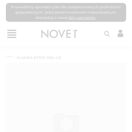
Prowadzimy sprzedaż tylko dla zarejestrowanych podmiotów
gospodarczych. Jeżeli jesteś inwestorem indywidualnym,
skorzystaj z naszej
listy partnerów
.
KLAMKA ESTER 72KL CR