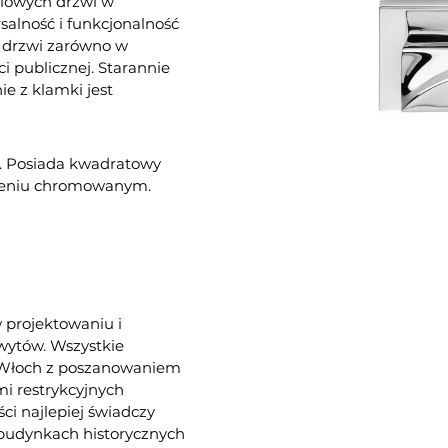
ylowych drzwi w
alność i funkcjonalność
o drzwi zarówno w
i publicznej. Starannie
ie z klamki jest
. Posiada kwadratowy
zeniu chromowanym.
w projektowaniu i
hwytów. Wszystkie
e Włoch z poszanowaniem
i restrykcyjnych
ści najlepiej świadczy
 budynkach historycznych