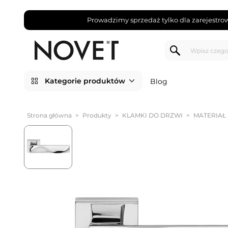
Prowadzimy sprzedaż tylko dla zarejestro
Kategorie produktów
Blog
Strona główna
>
Produkty
>
KLAMKI DO DRZWI
>
MATERIAŁ