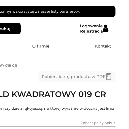
alnym, skorzystaj z naszej
listy partnerów
.
Logowanie
zukaj
Rejestracja
O firmie
Kontakt
Y 019 CR
Pobierz kartę produktu w PDF
LD KWADRATOWY 019 CR
yldzie z rękojeścią, na której wyraźnie widoczna jest linia
Zobacz pełny opis