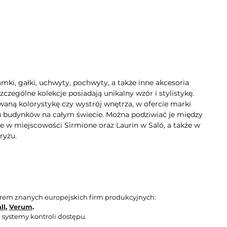
mki, gałki, uchwyty, pochwyty, a także inne akcesoria
zególne kolekcje posiadają unikalny wzór i stylistykę.
aną kolorystykę czy wystrój wnętrza, w ofercie marki
lu budynków na całym świecie. Można podziwiać je między
e w miejscowości Sirmione oraz Laurin w Saló, a także w
ryżu.
orem znanych europejskich firm produkcyjnych:
ll
,
Verum
.
 systemy kontroli dostępu.