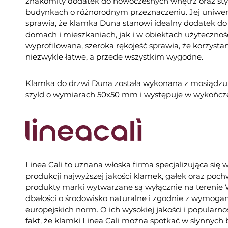
znakomity dodatek do nowoczesnych wnętrz oraz st
budynkach o różnorodnym przeznaczeniu. Jej uniwers
sprawia, że klamka Duna stanowi idealny dodatek d
domach i mieszkaniach, jak i w obiektach użytecznośc
wyprofilowana, szeroka rękojeść sprawia, że korzystan
niezwykle łatwe, a przede wszystkim wygodne.
Klamka do drzwi Duna została wykonana z mosiądzu
szyld o wymiarach 50x50 mm i występuje w wykońc
Linea Cali to uznana włoska firma specjalizująca się 
produkcji najwyższej jakości klamek, gałek oraz poc
produkty marki wytwarzane są wyłącznie na tereni
dbałości o środowisko naturalne i zgodnie z wymogam
europejskich norm. O ich wysokiej jakości i popularno
fakt, że klamki Linea Cali można spotkać w słynnych