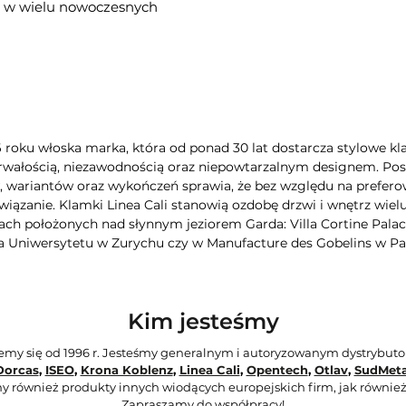
az w wielu nowoczesnych
6 roku włoska marka, która od ponad 30 lat dostarcza stylowe kla
rwałością, niezawodnością oraz niepowtarzalnym designem. Poszc
wariantów oraz wykończeń sprawia, że bez względu na preferow
iązanie. Klamki Linea Cali stanowią ozdobę drzwi i wnętrz wie
ch położonych nad słynnym jeziorem Garda: Villa Cortine Palac
a Uniwersytetu w Zurychu czy w Manufacture des Gobelins w Pa
Kim jesteśmy
jemy się od 1996 r. Jesteśmy generalnym i autoryzowanym dystrybut
Dorcas
,
ISEO
,
Krona Koblenz
,
Linea Cali
,
Opentech
,
Otlav
,
SudMeta
y również produkty innych wiodących europejskich firm, jak również
Zapraszamy do współpracy!