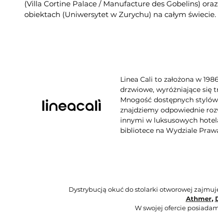
(Villa Cortine Palace / Manufacture des Gobelins) or
obiektach (Uniwersytet w Zurychu) na całym świecie.
Linea Cali to założona w 198
drzwiowe, wyróżniające się t
Mnogość dostępnych stylów, 
znajdziemy odpowiednie rozw
innymi w luksusowych hotela
bibliotece na Wydziale Praw
Dystrybucją okuć do stolarki otworowej zajmu
Athmer
,
W swojej ofercie posiadam