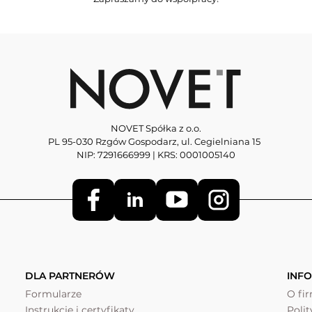
NOVET Spółka z o.o.
PL 95-030 Rzgów Gospodarz, ul. Cegielniana 15
NIP: 7291666999 | KRS: 0001005140
DLA PARTNERÓW
INF
Formularze
O fi
Instrukcje i certyfikaty
Poli