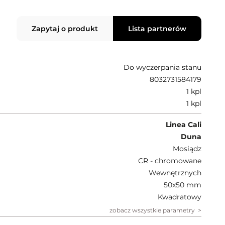
Zapytaj o produkt
Lista partnerów
Do wyczerpania stanu
8032731584179
1 kpl
1 kpl
Linea Cali
Duna
Mosiądz
CR - chromowane
Wewnętrznych
50x50 mm
Kwadratowy
zobacz wszystkie parametry