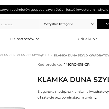
wanych podmiotów gospodarczych. Jeżeli jesteś inwestorem indywidu
S
Wszystkie kategorie
Dla partnerów
Gdzie kupić
 KLAMKI
>
KLAMKI Z MOSIĄDZU
>
KLAMKA DUNA SZYLD KWADRATOW
Kod produktu:
1410RO-019-CR
KLAMKA DUNA SZY
Elegancka mosiężna klamka na kwadratowym sz
o kształcie przypominającym wydmy.