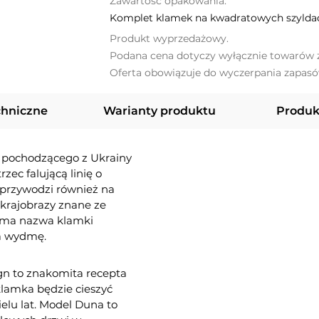
Zawartość opakowania:
Komplet klamek na kwadratowych szyldac
Produkt wyprzedażowy.
Podana cena dotyczy wyłącznie towarów z
Oferta obowiązuje do wyczerpania zapasó
chniczne
Warianty produktu
Produk
 pochodzącego z Ukrainy
zec falującą linię o
 przywodzi również na
krajobrazy znane ze
sama nazwa klamki
za wydmę.
ign to znakomita recepta
klamka będzie cieszyć
elu lat. Model Duna to