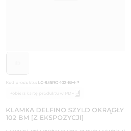
Kod produktu:
LC-955RO-102-BM-P
Pobierz kartę produktu w PDF
KLAMKA DELFINO SZYLD OKRĄGŁY
102 BM [Z EKSPOZYCJI]
Elegancka klamka ozdobna na okrągłym szyldzie o średnicy Ø