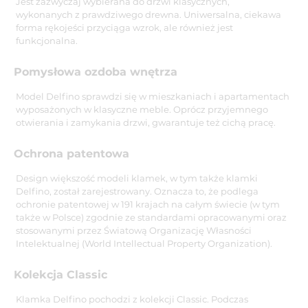
Jest zazwyczaj wybierana do drzwi klasycznych,
wykonanych z prawdziwego drewna. Uniwersalna, ciekawa
forma rękojeści przyciąga wzrok, ale również jest
funkcjonalna.
Pomysłowa ozdoba wnętrza
Model Delfino sprawdzi się w mieszkaniach i apartamentach
wyposażonych w klasyczne meble. Oprócz przyjemnego
otwierania i zamykania drzwi, gwarantuje też cichą pracę.
Ochrona patentowa
Design większość modeli klamek, w tym także klamki
Delfino, został zarejestrowany. Oznacza to, że podlega
ochronie patentowej w 191 krajach na całym świecie (w tym
także w Polsce) zgodnie ze standardami opracowanymi oraz
stosowanymi przez Światową Organizację Własności
Intelektualnej (World Intellectual Property Organization).
Kolekcja Classic
Klamka Delfino pochodzi z kolekcji Classic. Podczas