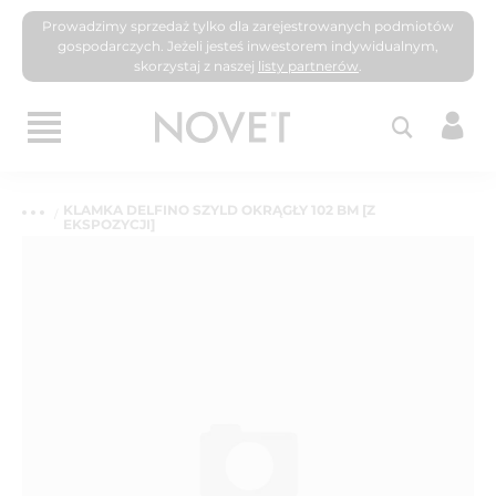
Prowadzimy sprzedaż tylko dla zarejestrowanych podmiotów
gospodarczych. Jeżeli jesteś inwestorem indywidualnym,
skorzystaj z naszej
listy partnerów
.
KLAMKA DELFINO SZYLD OKRĄGŁY 102 BM [Z
EKSPOZYCJI]