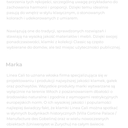
tworzenia tych rękojeści, szczególną uwagę przykładano do
zachowania harmonii i proporcji. Dzięki temu idealnie
pasują do wnętrz w stylu klasycznym, o stonowanych
kolorach i udekorowanych z umiarem.
Nawiązują one do tradycji, sprawdzonych rozwiązań i
stawiają na wysoką jakość materiałów i mebli. Dzięki swojej
ponadczasowości, klamki z kolekcji Classic są często
wybierane do domów, ale też miejsc użyteczności publicznej.
Marka
Linea Cali to uznana włoska firma specjalizująca się w
projektowaniu i produkcji najwyższej jakości klamek, gałek
oraz pochwytów. Wszystkie produkty marki wytwarzane są
wyłącznie na terenie Włoch z poszanowaniem dbałości o
środowisko naturalne i zgodnie z wymogami restrykcyjnych
europejskich norm. O ich wysokiej jakości i popularności
najlepiej świadczy fakt, że klamki Linea Cali można spotkać
w słynnych budynkach historycznych (Villa Cortine Palace /
Manufacture des Gobelins) oraz w wielu nowoczesnych
obiektach (Uniwersytet w Zurychu) na całym świecie.