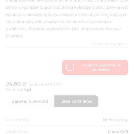
50 mm, reprezentująca popularną kolekcję Classic. Zwykle jest
wybierana do wewnętrznych drzwi drewnianych znajdujących
się w domach, mieszkaniach i obiektach użyteczności
publicznej. Posiada wykończenie BM - brązowione matowe
(ciemne).
Zobacz pełny opis
Produkt wycofany ze
sprzedaży.
24,60 zł
brutto (z VAT 23%)
Cena za:
kpl
Zapytaj o produkt
Lista partnerów
Dostępność:
Niedostępny
Producent:
Linea Cali