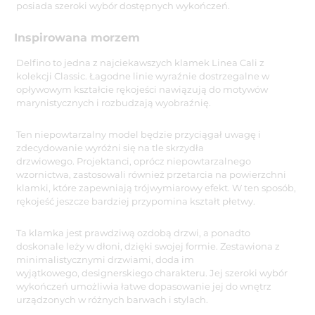
posiada szeroki wybór dostępnych wykończeń.
Inspirowana morzem
Delfino to jedna z najciekawszych klamek Linea Cali z
kolekcji Classic. Łagodne linie wyraźnie dostrzegalne w
opływowym kształcie rękojeści nawiązują do motywów
marynistycznych i rozbudzają wyobraźnię.
Ten niepowtarzalny model będzie przyciągał uwagę i
zdecydowanie wyróżni się na tle skrzydła
drzwiowego. Projektanci, oprócz niepowtarzalnego
wzornictwa, zastosowali również przetarcia na powierzchni
klamki, które zapewniają trójwymiarowy efekt. W ten sposób,
rękojeść jeszcze bardziej przypomina kształt płetwy.
Ta klamka jest prawdziwą ozdobą drzwi, a ponadto
doskonale leży w dłoni, dzięki swojej formie. Zestawiona z
minimalistycznymi drzwiami, doda im
wyjątkowego, designerskiego charakteru. Jej szeroki wybór
wykończeń umożliwia łatwe dopasowanie jej do wnętrz
urządzonych w różnych barwach i stylach.