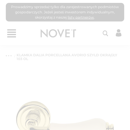
Prowadzimy sprzedaż tylko dla zarejestrowanych podmiotów
gospodarczych. Jeżeli jesteś inwestorem indywidualnym,
skorzystaj z naszej
listy partnerów
.
KLAMKA DALIA PORCELLANA AVORIO SZYLD OKRĄGŁY
103 OL