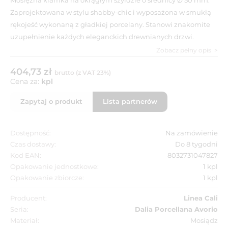
Zaprojektowana w stylu shabby-chic i wyposażona w smukłą
rękojeść wykonaną z gładkiej porcelany. Stanowi znakomite
uzupełnienie każdych eleganckich drewnianych drzwi.
Zobacz pełny opis
404,73 zł
brutto (z VAT 23%)
Cena za:
kpl
Zapytaj o produkt
Lista partnerów
Dostępność:
Na zamówienie
Czas dostawy:
Do 8 tygodni
Kod EAN:
8032731047827
Opakowanie jednostkowe:
1 kpl
Opakowanie zbiorcze:
1 kpl
Producent:
Linea Cali
Seria:
Dalia Porcellana Avorio
Materiał:
Mosiądz