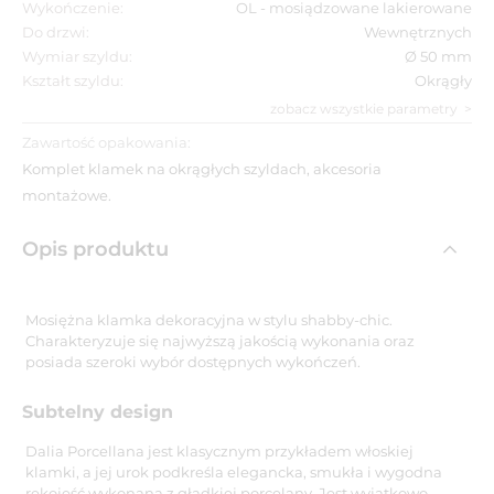
Wykończenie:
OL - mosiądzowane lakierowane
Do drzwi:
Wewnętrznych
Wymiar szyldu:
Ø 50 mm
Kształt szyldu:
Okrągły
zobacz wszystkie parametry
Zawartość opakowania:
Komplet klamek na okrągłych szyldach, akcesoria
montażowe.
Opis produktu
Mosiężna klamka dekoracyjna w stylu shabby-chic.
Charakteryzuje się najwyższą jakością wykonania oraz
posiada szeroki wybór dostępnych wykończeń.
Subtelny design
Dalia Porcellana jest klasycznym przykładem włoskiej
klamki, a jej urok podkreśla elegancka, smukła i wygodna
rękojeść wykonana z gładkiej porcelany. Jest wyjątkowo