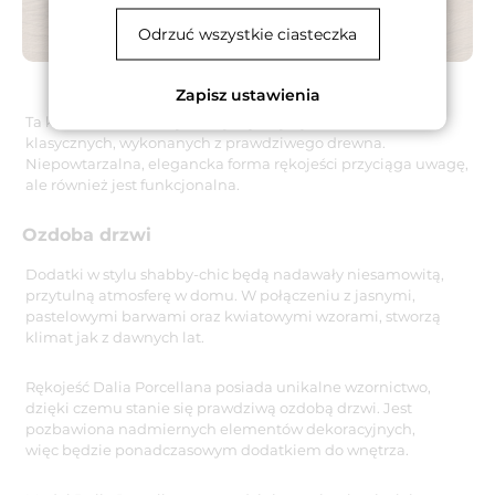
Odrzuć wszystkie ciasteczka
Zapisz ustawienia
Ta klamka drzwiowa jest najczęściej wybierana do drzwi
klasycznych, wykonanych z prawdziwego drewna.
Niepowtarzalna, elegancka forma rękojeści przyciąga uwagę,
ale również jest funkcjonalna.
Ozdoba drzwi
Dodatki w stylu shabby-chic będą nadawały niesamowitą,
przytulną atmosferę w domu. W połączeniu z jasnymi,
pastelowymi barwami oraz kwiatowymi wzorami, stworzą
klimat jak z dawnych lat.
Rękojeść Dalia Porcellana posiada unikalne wzornictwo,
dzięki czemu stanie się prawdziwą ozdobą drzwi. Jest
pozbawiona nadmiernych elementów dekoracyjnych,
więc będzie ponadczasowym dodatkiem do wnętrza.