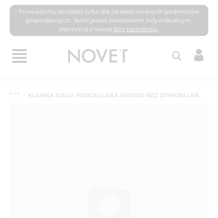
Prowadzimy sprzedaż tylko dla zarejestrowanych podmiotów
gospodarczych. Jeżeli jesteś inwestorem indywidualnym,
skorzystaj z naszej
listy partnerów
.
KLAMKA DALIA PORCELLANA AVORIO BEZ OTWORU AN