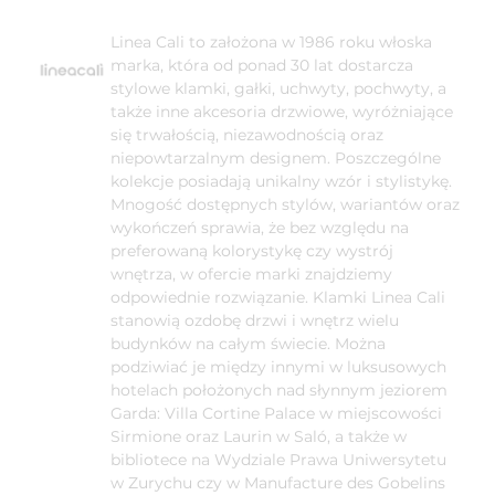
Linea Cali to założona w 1986 roku włoska
marka, która od ponad 30 lat dostarcza
stylowe klamki, gałki, uchwyty, pochwyty, a
także inne akcesoria drzwiowe, wyróżniające
się trwałością, niezawodnością oraz
niepowtarzalnym designem. Poszczególne
kolekcje posiadają unikalny wzór i stylistykę.
Mnogość dostępnych stylów, wariantów oraz
wykończeń sprawia, że bez względu na
preferowaną kolorystykę czy wystrój
wnętrza, w ofercie marki znajdziemy
odpowiednie rozwiązanie. Klamki Linea Cali
stanowią ozdobę drzwi i wnętrz wielu
budynków na całym świecie. Można
podziwiać je między innymi w luksusowych
hotelach położonych nad słynnym jeziorem
Garda: Villa Cortine Palace w miejscowości
Sirmione oraz Laurin w Saló, a także w
bibliotece na Wydziale Prawa Uniwersytetu
w Zurychu czy w Manufacture des Gobelins