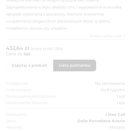
Zaprojektowana w stylu shabby-chic i wyposażona w smukłą
rękojeść wykonaną z porcelany. Stanowi znakomite
uzupełnienie eleganckich drewnianych drzwi w domu,
mieszkaniu, biurze czy urzędzie.
Zobacz pełny opis
432,64 zł
brutto (z VAT 23%)
Cena za:
kpl
Zapytaj o produkt
Lista partnerów
Dostępność:
Na zamówienie
Czas dostawy:
Do 8 tygodni
Opakowanie jednostkowe:
1 kpl
Opakowanie zbiorcze:
1 kpl
Producent:
Linea Cali
Seria:
Dalia Porcellana Avorio
Materiał:
Mosiądz