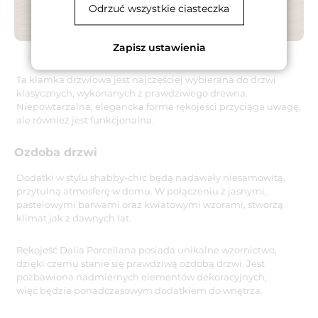
Odrzuć wszystkie ciasteczka
Zapisz ustawienia
Ta klamka drzwiowa jest najczęściej wybierana do drzwi
klasycznych, wykonanych z prawdziwego drewna.
Niepowtarzalna, elegancka forma rękojeści przyciąga uwagę,
ale również jest funkcjonalna.
Ozdoba drzwi
Dodatki w stylu shabby-chic będą nadawały niesamowitą,
przytulną atmosferę w domu. W połączeniu z jasnymi,
pastelowymi barwami oraz kwiatowymi wzorami, stworzą
klimat jak z dawnych lat.
Rękojeść Dalia Porcellana posiada unikalne wzornictwo,
dzięki czemu stanie się prawdziwą ozdobą drzwi. Jest
pozbawiona nadmiernych elementów dekoracyjnych,
więc będzie ponadczasowym dodatkiem do wnętrza.