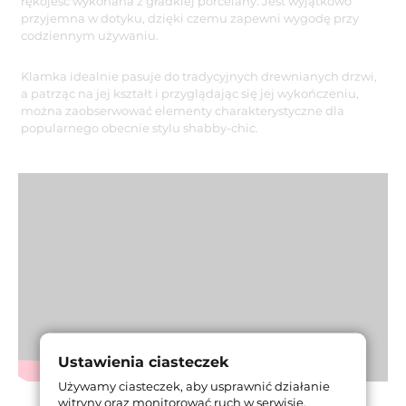
rękojeść wykonana z gładkiej porcelany. Jest wyjątkowo
przyjemna w dotyku, dzięki czemu zapewni wygodę przy
codziennym używaniu.
Klamka idealnie pasuje do tradycyjnych drewnianych drzwi,
a patrząc na jej kształt i przyglądając się jej wykończeniu,
można zaobserwować elementy charakterystyczne dla
popularnego obecnie stylu shabby-chic.
Ustawienia ciasteczek
Używamy ciasteczek, aby usprawnić działanie
witryny oraz monitorować ruch w serwisie.