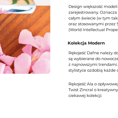
Design większość modeli
zarejestrowany. Oznacza 
całym świecie (w tym ta
oraz stosowanymi przez 
(World Intellectual Prope
Kolekcja Modern
Rękojeść Dafne należy do
są wybierane do nowocze
z najnowszymi trendami. 
stylistyce ozdobią każde 
Rękojeść Ala o opływowej
Twist Zincral o kreatywn
ciekawej kolekcji.