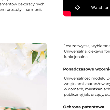
elementów dekoracyjnych,
em prostoty i harmonii.
Jest zazwyczaj wybieran
Uniwersalna, ciekawa form
funkcjonalna.
Ponadczasowe wzorni
Uniwersalność modelu Da
wnętrzami zaaranżowany
w domach, mieszkaniach,
publicznej jak: urzędy, ucz
Ochrona patentowa