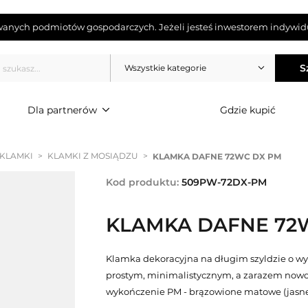
wanych podmiotów gospodarczych. Jeżeli jesteś inwestorem indywidu
S
Wszystkie kategorie
Dla partnerów
Gdzie kupić
 KLAMKI
>
KLAMKI Z MOSIĄDZU
>
KLAMKA DAFNE 72WC DX PM
Kod produktu:
509PW-72DX-PM
KLAMKA DAFNE 72
Klamka dekoracyjna na długim szyldzie o w
prostym, minimalistycznym, a zarazem nowo
wykończenie PM - brązowione matowe (jasne