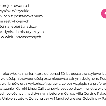
w projektowaniu i
hwytów. Wszystkie
e Włoch z poszanowaniem
i restrykcyjnych
ści najlepiej świadczy
 budynkach historycznych
az w wielu nowoczesnych
6 roku włoska marka, która od ponad 30 lat dostarcza stylowe kla
rwałością, niezawodnością oraz niepowtarzalnym designem. Poszc
wariantów oraz wykończeń sprawia, że bez względu na preferow
iązanie. Klamki Linea Cali stanowią ozdobę drzwi i wnętrz wie
ch położonych nad słynnym jeziorem Garda: Villa Cortine Palac
a Uniwersytetu w Zurychu czy w Manufacture des Gobelins w Pa