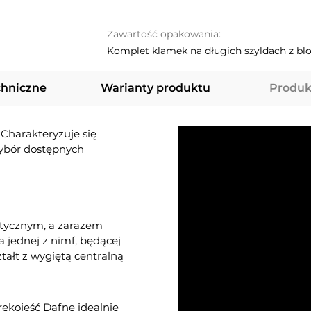
Zawartość opakowania:
Komplet klamek na długich szyldach z b
chniczne
Warianty produktu
Produk
Charakteryzuje się
wybór dostępnych
stycznym, a zarazem
 jednej z nimf, będącej
tałt z wygiętą centralną
rękojeść Dafne idealnie