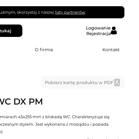
alnym, skorzystaj z naszej
listy partnerów
.
Logowanie
zukaj
Rejestracja
O firmie
Kontakt
Pobierz kartę produktu w PDF
WC DX PM
ymiarach 45x255 mm z blokadą WC. Charakteryzuje się
czesnym stylem. Jest wykonana z mosiądzu i posiada
).