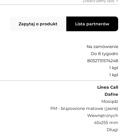
Zobacz pełny opis
Zapytaj o produkt
Lista partnerów
Na zamówienie
Do 8 tygodni
8032731574248
1 kpl
1 kpl
Linea Cali
Dafne
Mosiądz
PM - brązowione matowe (jasne)
Wewnętrznych
45x255 mm
Długi