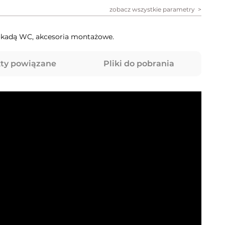
zobacz wszystkie parametry
lokadą WC, akcesoria montażowe.
ty powiązane
Pliki do pobrania