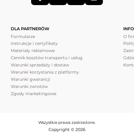
DLA PARTNERÓW
INF
Formularze
O fi
Instrukcje i certyfikaty
Poli
Materiały reklamowe
Zast
Cennik kosztów transportu i usług
Gdzi
Warunki sprzedaży i dostaw
Kont
Warunki korzystania z platformy
Warunki gwarancji
Warunki zwrotów
Zgody marketingowe
Wszystkie prawa zastrzeżone.
Copyright © 2026