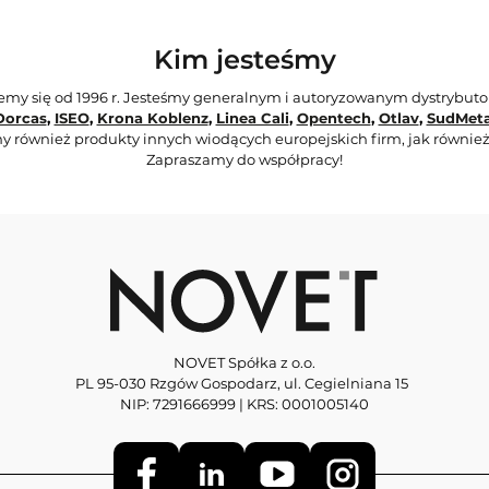
Kim jesteśmy
jemy się od 1996 r. Jesteśmy generalnym i autoryzowanym dystrybut
Dorcas
,
ISEO
,
Krona Koblenz
,
Linea Cali
,
Opentech
,
Otlav
,
SudMeta
y również produkty innych wiodących europejskich firm, jak również
Zapraszamy do współpracy!
NOVET Spółka z o.o.
PL 95-030 Rzgów Gospodarz, ul. Cegielniana 15
NIP: 7291666999 | KRS: 0001005140