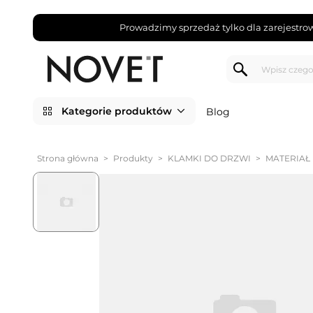
Prowadzimy sprzedaż tylko dla zarejestro
Kategorie produktów
Blog
Strona główna
>
Produkty
>
KLAMKI DO DRZWI
>
MATERIAŁ