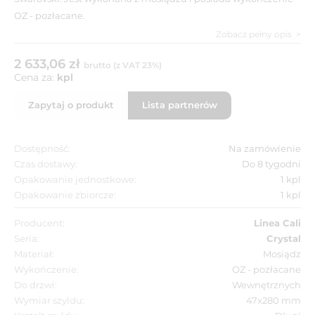
OZ - pozłacane.
Zobacz pełny opis
2 633,06 zł
brutto (z VAT 23%)
Cena za:
kpl
Zapytaj o produkt
Lista partnerów
Dostępność:
Na zamówienie
Czas dostawy:
Do 8 tygodni
Opakowanie jednostkowe:
1 kpl
Opakowanie zbiorcze:
1 kpl
Producent:
Linea Cali
Seria:
Crystal
Materiał:
Mosiądz
Wykończenie:
OZ - pozłacane
Do drzwi:
Wewnętrznych
Wymiar szyldu:
47x280 mm