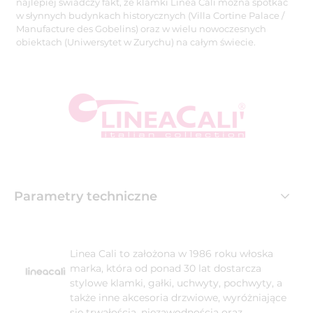
najlepiej świadczy fakt, że klamki Linea Cali można spotkać
w słynnych budynkach historycznych (Villa Cortine Palace /
Manufacture des Gobelins) oraz w wielu nowoczesnych
obiektach (Uniwersytet w Zurychu) na całym świecie.
Parametry techniczne
Linea Cali to założona w 1986 roku włoska
marka, która od ponad 30 lat dostarcza
stylowe klamki, gałki, uchwyty, pochwyty, a
także inne akcesoria drzwiowe, wyróżniające
się trwałością, niezawodnością oraz