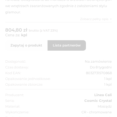
we wnętrzach zaaranżowanych zgodnie z założeniami stylu
glamour.
Zobacz pełny opis
804,80 zł
brutto (z VAT 23%)
Cena za:
kpl
Zapytaj o produkt
Lista partnerów
Dostępność:
Na zamówienie
Czas dostawy:
Do 8 tygodni
Kod EAN:
8032731570868
Opakowanie jednostkowe:
1 kpl
Opakowanie zbiorcze:
1 kpl
Producent:
Linea Cali
Seria:
Cosmic Crystal
Materiał:
Mosiądz
Wykończenie:
CR - chromowane