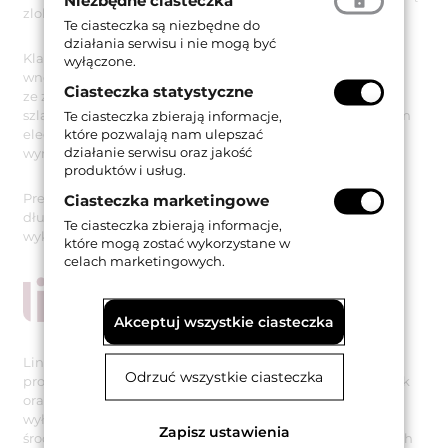
Niezbędne ciasteczka
zlokalizowane w najważniejszych europejskich stolicach.
Te ciasteczka są niezbędne do
działania serwisu i nie mogą być
Klamka do drzwi Cosmic Crystal świetnie sprawdzi się we
wyłączone.
wnętrzach zaaranżowanych w stylu glamour, razem
Ciasteczka statystyczne
ze złotymi i srebrnymi dodatkami oraz meblami ze
szlachetnych materiałów. Nada każdym stylowym drzwiom
Te ciasteczka zbierają informacje,
które pozwalają nam ulepszać
elegancki charakter i będzie elementem wyraźnie
działanie serwisu oraz jakość
wyróżniającym się na ich tle.
produktów i usług.
Prezentowany model klamki jest dostępny w wersji na
Ciasteczka marketingowe
długim szyldzie z otworem na klucz i występuje w
Te ciasteczka zbierają informacje,
wykończeniu chromowanym.
które mogą zostać wykorzystane w
celach marketingowych.
Akceptuj wszystkie ciasteczka
Linea Cali to uznana włoska firma specjalizująca się w
Odrzuć wszystkie ciasteczka
projektowaniu i produkcji najwyższej jakości klamek, gałek
oraz pochwytów. Wszystkie produkty marki wytwarzane są
wyłącznie na terenie Włoch z poszanowaniem dbałości o
Zapisz ustawienia
środowisko naturalne i zgodnie z wymogami restrykcyjnych