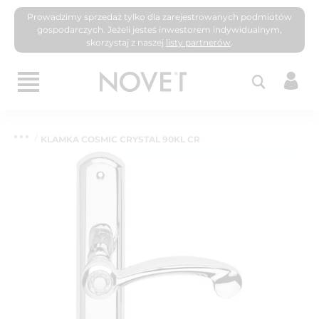
Prowadzimy sprzedaż tylko dla zarejestrowanych podmiotów
gospodarczych. Jeżeli jesteś inwestorem indywidualnym,
skorzystaj z naszej
listy partnerów
.
KLAMKA COSMIC CRYSTAL 90KL CR