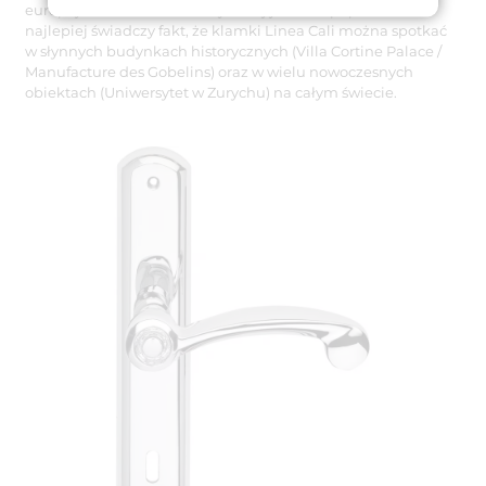
europejskich norm. O ich wysokiej jakości i popularności
najlepiej świadczy fakt, że klamki Linea Cali można spotkać
w słynnych budynkach historycznych (Villa Cortine Palace /
Manufacture des Gobelins) oraz w wielu nowoczesnych
obiektach (Uniwersytet w Zurychu) na całym świecie.