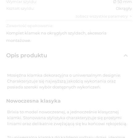
Wymiar szyldu:
Ø 50 mm
Kształt szyldu:
Okrągły
zobacz wszystkie parametry
Zawartość opakowania:
Komplet klamek na okrągłych szyldach, akcesoria
montażowe.
Opis produktu
Mosiężna klamka dekoracyjna o uniwersalnym designie.
Charakteryzuje się najwyższą jakością wykonania oraz
posiada szeroki wybór dostępnych wykończeń.
Nowoczesna klasyka
Brixia to model nowoczesnej, a jednocześnie klasycznej
klamki. Stonowana stylistyka charakteryzuje się prostymi
liniami oraz delikatnie zwężającą się ku końcowi rękojeścią.
To uniwersalna klamka do każdego rodzaju drzwi, idealnie