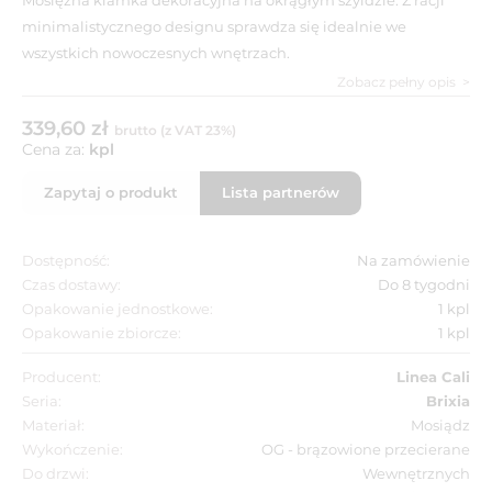
minimalistycznego designu sprawdza się idealnie we
wszystkich nowoczesnych wnętrzach.
Zobacz pełny opis
339,60 zł
brutto (z VAT 23%)
Cena za:
kpl
Zapytaj o produkt
Lista partnerów
Dostępność:
Na zamówienie
Czas dostawy:
Do 8 tygodni
Opakowanie jednostkowe:
1 kpl
Opakowanie zbiorcze:
1 kpl
Producent:
Linea Cali
Seria:
Brixia
Materiał:
Mosiądz
Wykończenie:
OG - brązowione przecierane
Do drzwi:
Wewnętrznych