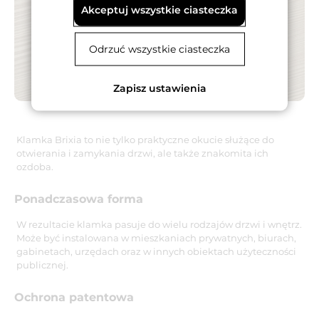
Akceptuj wszystkie ciasteczka
Odrzuć wszystkie ciasteczka
Zapisz ustawienia
Klamka Brixia to nie tylko praktyczne okucie służące do
otwierania i zamykania drzwi, ale także znakomita ich
ozdoba.
Ponadczasowa forma
W rezultacie klamka pasuje do wielu rodzajów drzwi i wnętrz.
Może być instalowana w mieszkaniach prywatnych, biurach,
gabinetach, urzędach oraz w innych obiektach użyteczności
publicznej.
Ochrona patentowa