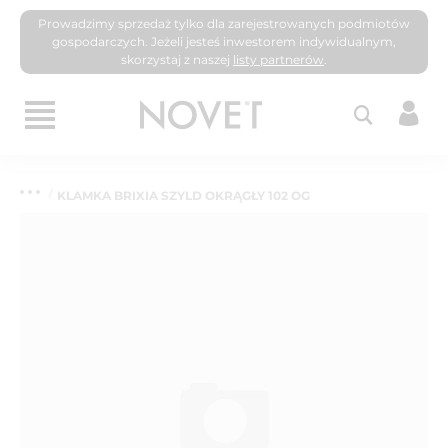
Prowadzimy sprzedaż tylko dla zarejestrowanych podmiotów
gospodarczych. Jeżeli jesteś inwestorem indywidualnym,
skorzystaj z naszej
listy partnerów
.
KLAMKA BRIXIA SZYLD OKRĄGŁY 102 OG