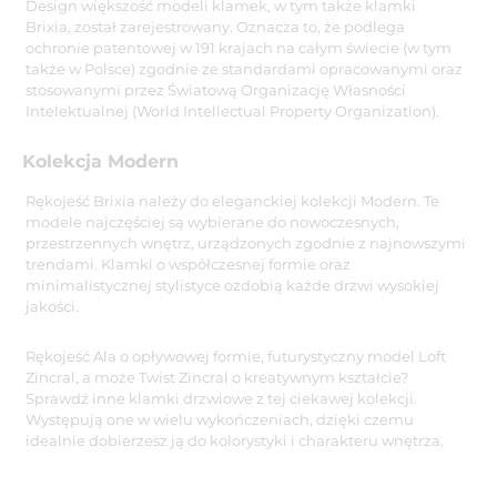
Design większość modeli klamek, w tym także klamki
Brixia, został zarejestrowany. Oznacza to, że podlega
ochronie patentowej w 191 krajach na całym świecie (w tym
także w Polsce) zgodnie ze standardami opracowanymi oraz
stosowanymi przez Światową Organizację Własności
Intelektualnej (World Intellectual Property Organization).
Kolekcja Modern
Rękojeść Brixia należy do eleganckiej kolekcji Modern. Te
modele najczęściej są wybierane do nowoczesnych,
przestrzennych wnętrz, urządzonych zgodnie z najnowszymi
trendami. Klamki o współczesnej formie oraz
minimalistycznej stylistyce ozdobią każde drzwi wysokiej
jakości.
Rękojeść Ala o opływowej formie, futurystyczny model Loft
Zincral, a może Twist Zincral o kreatywnym kształcie?
Sprawdź inne klamki drzwiowe z tej ciekawej kolekcji.
Występują one w wielu wykończeniach, dzięki czemu
idealnie dobierzesz ją do kolorystyki i charakteru wnętrza.