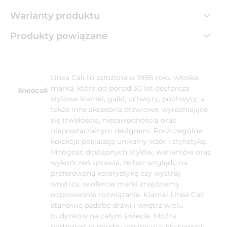
Warianty produktu
Produkty powiązane
Linea Cali to założona w 1986 roku włoska
marka, która od ponad 30 lat dostarcza
stylowe klamki, gałki, uchwyty, pochwyty, a
także inne akcesoria drzwiowe, wyróżniające
się trwałością, niezawodnością oraz
niepowtarzalnym designem. Poszczególne
kolekcje posiadają unikalny wzór i stylistykę.
Mnogość dostępnych stylów, wariantów oraz
wykończeń sprawia, że bez względu na
preferowaną kolorystykę czy wystrój
wnętrza, w ofercie marki znajdziemy
odpowiednie rozwiązanie. Klamki Linea Cali
stanowią ozdobę drzwi i wnętrz wielu
budynków na całym świecie. Można
podziwiać je między innymi w luksusowych