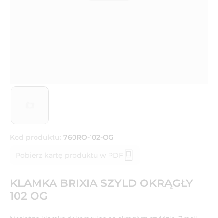
Kod produktu:
760RO-102-OG
Pobierz kartę produktu w PDF
KLAMKA BRIXIA SZYLD OKRĄGŁY
102 OG
Mosiężna klamka dekoracyjna na okrągłym szyldzie. Z racji